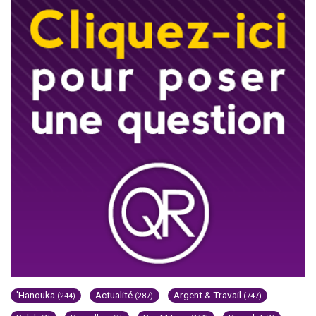
'Hanouka
Actualité
Argent & Travail
(244)
(287)
(747)