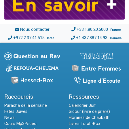
Nous contacter
+33.1.80.20.5000
France
+972.2.37.41.515
+1.437.887.14.93
Israël
Canada
Raccourcis
Ressources
Paracha de la semaine
Calendrier Juif
Fêtes Juives
Sidour (livre de prière)
News
Horaires de Chabbath
Cours Mp3-Vidéo
Livres Torah-Box