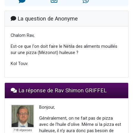
2 personnes viennent de nous rejoindre sur WhatsApp
2 nouvelles musiques dans Torah-Box Music
La question de Anonyme
3 personnes viennent de nous rejoindre sur WhatsApp
8 personnes viennent de faire un don pour Tsédaka : pauvres d'Israel
Chalom Rav,
2 personnes viennent de faire un don pour 1 Journée de Vacances Pour les Enfants
Est-ce que l'on doit faire le Nétila des aliments mouillés
sur une pizza (Mézonot) huileuse ?
Kol Touv.
La réponse de Rav Shimon GRIFFEL
Bonjour,
Généralement, on ne fait pas de pizza
avec de l'huile d'olive. Même si la pizza est
huileuse, il n'y aura donc pas besoin de
718 réponses