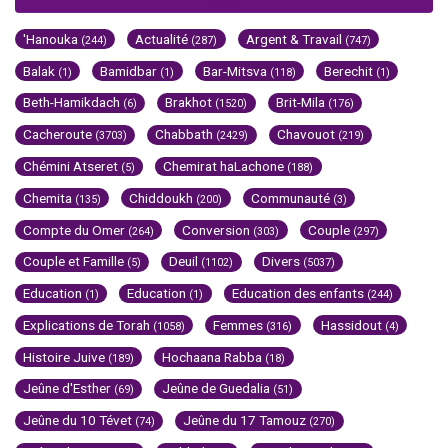
'Hanouka
Actualité
Argent & Travail
(244)
(287)
(747)
Balak
Bamidbar
Bar-Mitsva
Berechit
(1)
(1)
(118)
(1)
Beth-Hamikdach
Brakhot
Brit-Mila
(6)
(1520)
(176)
Cacheroute
Chabbath
Chavouot
(3703)
(2429)
(219)
Chémini Atseret
Chemirat haLachone
(5)
(188)
Chemita
Chiddoukh
Communauté
(135)
(200)
(3)
Compte du Omer
Conversion
Couple
(264)
(303)
(297)
Couple et Famille
Deuil
Divers
(5)
(1102)
(5037)
Education
Education
Education des enfants
(1)
(1)
(244)
Explications de Torah
Femmes
Hassidout
(1058)
(316)
(4)
Histoire Juive
Hochaana Rabba
(189)
(18)
Jeûne d'Esther
Jeûne de Guedalia
(69)
(51)
Jeûne du 10 Tévet
Jeûne du 17 Tamouz
(74)
(270)