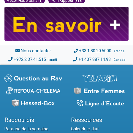
Vézot Haberakha
Yom Kippour
(1)
(318)
Nous contacter
+33.1.80.20.5000
France
+972.2.37.41.515
+1.437.887.14.93
Israël
Canada
Raccourcis
Ressources
Paracha de la semaine
Calendrier Juif