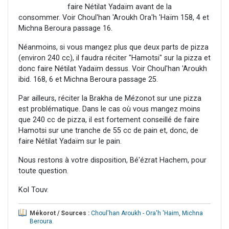
faire Nétilat Yadaïm avant de la
consommer. Voir Choul'han 'Aroukh Ora'h 'Haïm 158, 4 et
Michna Beroura passage 16.
Néanmoins, si vous mangez plus que deux parts de pizza
(environ 240 cc), il faudra réciter "Hamotsi" sur la pizza et
donc faire Nétilat Yadaïm dessus. Voir Choul'han 'Aroukh
ibid. 168, 6 et Michna Beroura passage 25.
Par ailleurs, réciter la Brakha de Mézonot sur une pizza
est problématique. Dans le cas où vous mangez moins
que 240 cc de pizza, il est fortement conseillé de faire
Hamotsi sur une tranche de 55 cc de pain et, donc, de
faire Nétilat Yadaïm sur le pain.
Nous restons à votre disposition, Bé'ézrat Hachem, pour
toute question.
Kol Touv.
Mékorot / Sources :
Choul'han Aroukh - Ora'h 'Haim
,
Michna
Beroura
.