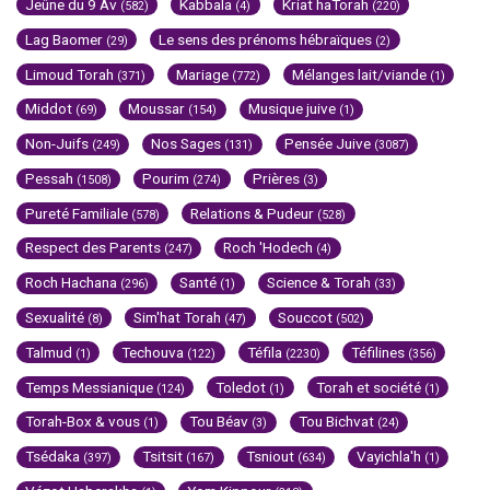
Jeûne du 9 Av
Kabbala
Kriat haTorah
(582)
(4)
(220)
Lag Baomer
Le sens des prénoms hébraïques
(29)
(2)
Limoud Torah
Mariage
Mélanges lait/viande
(371)
(772)
(1)
Middot
Moussar
Musique juive
(69)
(154)
(1)
Non-Juifs
Nos Sages
Pensée Juive
(249)
(131)
(3087)
Pessah
Pourim
Prières
(1508)
(274)
(3)
Pureté Familiale
Relations & Pudeur
(578)
(528)
Respect des Parents
Roch 'Hodech
(247)
(4)
Roch Hachana
Santé
Science & Torah
(296)
(1)
(33)
Sexualité
Sim'hat Torah
Souccot
(8)
(47)
(502)
Talmud
Techouva
Téfila
Téfilines
(1)
(122)
(2230)
(356)
Temps Messianique
Toledot
Torah et société
(124)
(1)
(1)
Torah-Box & vous
Tou Béav
Tou Bichvat
(1)
(3)
(24)
Tsédaka
Tsitsit
Tsniout
Vayichla'h
(397)
(167)
(634)
(1)