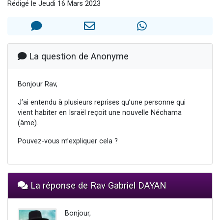
Rédigé le Jeudi 16 Mars 2023
6 personnes viennent de nous rejoindre sur WhatsApp
4 personnes viennent de faire un don pour Reloger Rivka, 6 enfants, victime de violences...
2 personnes viennent de faire un don pour 1 Journée de Vacances Pour les Enfants
4 personnes viennent de nous rejoindre sur WhatsApp
La question de Anonyme
3 nouvelles musiques dans Torah-Box Music
Bonjour Rav,
J’ai entendu à plusieurs reprises qu’une personne qui
vient habiter en Israël reçoit une nouvelle Néchama
(âme).
Pouvez-vous m’expliquer cela ?
La réponse de Rav Gabriel DAYAN
Bonjour,