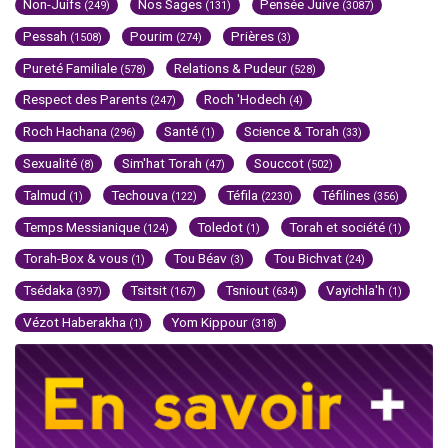
Non-Juifs
Nos Sages
Pensée Juive
(249)
(131)
(3087)
Pessah
Pourim
Prières
(1508)
(274)
(3)
Pureté Familiale
Relations & Pudeur
(578)
(528)
Respect des Parents
Roch 'Hodech
(247)
(4)
Roch Hachana
Santé
Science & Torah
(296)
(1)
(33)
Sexualité
Sim'hat Torah
Souccot
(8)
(47)
(502)
Talmud
Techouva
Téfila
Téfilines
(1)
(122)
(2230)
(356)
Temps Messianique
Toledot
Torah et société
(124)
(1)
(1)
Torah-Box & vous
Tou Béav
Tou Bichvat
(1)
(3)
(24)
Tsédaka
Tsitsit
Tsniout
Vayichla'h
(397)
(167)
(634)
(1)
Vézot Haberakha
Yom Kippour
(1)
(318)