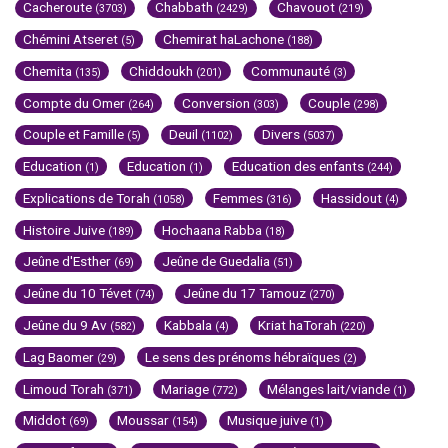
Cacheroute
Chabbath
Chavouot
(3703)
(2429)
(219)
Chémini Atseret
Chemirat haLachone
(5)
(188)
Chemita
Chiddoukh
Communauté
(135)
(201)
(3)
Compte du Omer
Conversion
Couple
(264)
(303)
(298)
Couple et Famille
Deuil
Divers
(5)
(1102)
(5037)
Education
Education
Education des enfants
(1)
(1)
(244)
Explications de Torah
Femmes
Hassidout
(1058)
(316)
(4)
Histoire Juive
Hochaana Rabba
(189)
(18)
Jeûne d'Esther
Jeûne de Guedalia
(69)
(51)
Jeûne du 10 Tévet
Jeûne du 17 Tamouz
(74)
(270)
Jeûne du 9 Av
Kabbala
Kriat haTorah
(582)
(4)
(220)
Lag Baomer
Le sens des prénoms hébraïques
(29)
(2)
Limoud Torah
Mariage
Mélanges lait/viande
(371)
(772)
(1)
Middot
Moussar
Musique juive
(69)
(154)
(1)