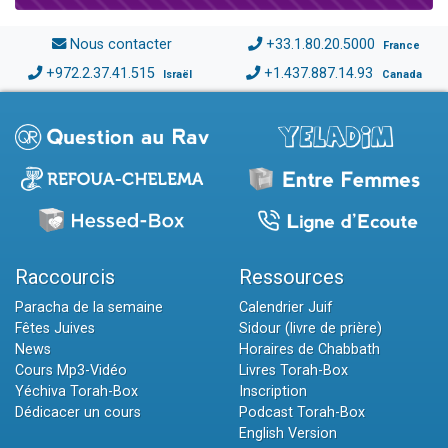
Nous contacter
+33.1.80.20.5000
France
+972.2.37.41.515
+1.437.887.14.93
Israël
Canada
Raccourcis
Ressources
Paracha de la semaine
Calendrier Juif
Fêtes Juives
Sidour (livre de prière)
News
Horaires de Chabbath
Cours Mp3-Vidéo
Livres Torah-Box
Yéchiva Torah-Box
Inscription
Dédicacer un cours
Podcast Torah-Box
English Version