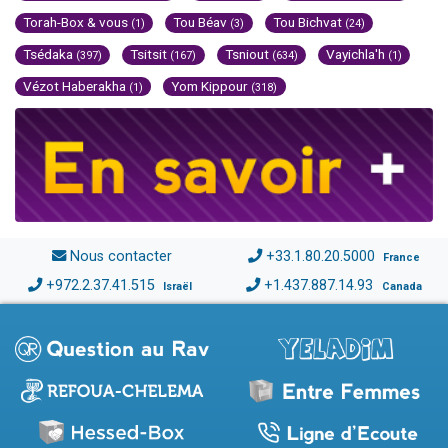
Torah-Box & vous
Tou Béav
Tou Bichvat
(1)
(3)
(24)
Tsédaka
Tsitsit
Tsniout
Vayichla'h
(397)
(167)
(634)
(1)
Vézot Haberakha
Yom Kippour
(1)
(318)
Nous contacter
+33.1.80.20.5000
France
+972.2.37.41.515
+1.437.887.14.93
Israël
Canada