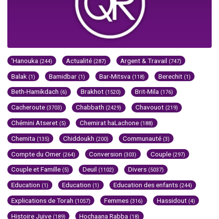
'Hanouka
Actualité
Argent & Travail
(244)
(287)
(747)
Balak
Bamidbar
Bar-Mitsva
Berechit
(1)
(1)
(118)
(1)
Beth-Hamikdach
Brakhot
Brit-Mila
(6)
(1520)
(176)
Cacheroute
Chabbath
Chavouot
(3703)
(2429)
(219)
Chémini Atseret
Chemirat haLachone
(5)
(188)
Chemita
Chiddoukh
Communauté
(135)
(200)
(3)
Compte du Omer
Conversion
Couple
(264)
(303)
(297)
Couple et Famille
Deuil
Divers
(5)
(1102)
(5037)
Education
Education
Education des enfants
(1)
(1)
(244)
Explications de Torah
Femmes
Hassidout
(1057)
(316)
(4)
Histoire Juive
Hochaana Rabba
(189)
(18)