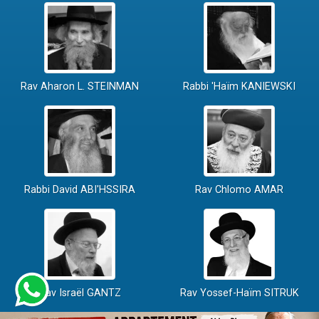
Rav Aharon L. STEINMAN
Rabbi 'Haïm KANIEWSKI
Rabbi David ABI'HSSIRA
Rav Chlomo AMAR
Rav Israël GANTZ
Rav Yossef-Haïm SITRUK