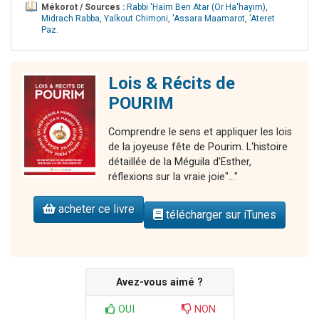
Mékorot / Sources :
Rabbi 'Haïm Ben Atar (Or Ha'hayim)
,
Midrach Rabba
,
Yalkout Chimoni
,
'Assara Maamarot
,
'Ateret
Paz
.
Lois & Récits de
POURIM
Comprendre le sens et appliquer les lois
de la joyeuse fête de Pourim. L'histoire
détaillée de la Méguila d'Esther,
réflexions sur la vraie joie"..."
acheter ce livre
télécharger sur iTunes
Avez-vous aimé ?
OUI
NON