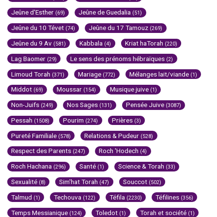
Jeûne d'Esther
Jeûne de Guedalia
(69)
(51)
Jeûne du 10 Tévet
Jeûne du 17 Tamouz
(74)
(269)
Jeûne du 9 Av
Kabbala
Kriat haTorah
(581)
(4)
(220)
Lag Baomer
Le sens des prénoms hébraïques
(29)
(2)
Limoud Torah
Mariage
Mélanges lait/viande
(371)
(772)
(1)
Middot
Moussar
Musique juive
(69)
(154)
(1)
Non-Juifs
Nos Sages
Pensée Juive
(249)
(131)
(3087)
Pessah
Pourim
Prières
(1508)
(274)
(3)
Pureté Familiale
Relations & Pudeur
(578)
(528)
Respect des Parents
Roch 'Hodech
(247)
(4)
Roch Hachana
Santé
Science & Torah
(296)
(1)
(33)
Sexualité
Sim'hat Torah
Souccot
(8)
(47)
(502)
Talmud
Techouva
Téfila
Téfilines
(1)
(122)
(2230)
(356)
Temps Messianique
Toledot
Torah et société
(124)
(1)
(1)