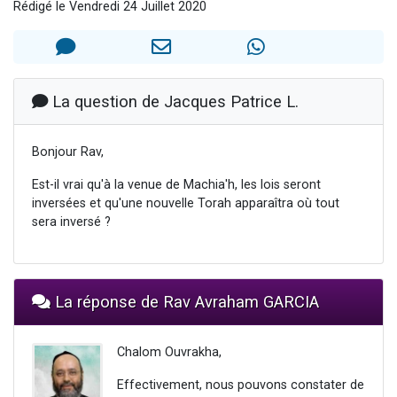
Rédigé le Vendredi 24 Juillet 2020
61 personnes viennent de demander une bénédiction
Il reste 49 places pour étudier en groupe sur Zoom
Ariel vient de donner son Maasser
Nathaniel vient de donner son Maasser
La question de Jacques Patrice L.
4 personnes viennent de nous rejoindre sur WhatsApp
Bonjour Rav,
Est-il vrai qu'à la venue de Machia'h, les lois seront
inversées et qu'une nouvelle Torah apparaîtra où tout
sera inversé ?
La réponse de Rav Avraham GARCIA
Chalom Ouvrakha,
Effectivement, nous pouvons constater de