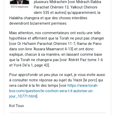
plusieurs Midrachim [voir Midrach Rabba
Parachat Chémini 13, Yalkout Chimoni
9010 réponses
idem 535 et autres] qu'apparemment, la
Halakha changera et que des choses interdites
deviendront bizarrement permises.
Mais attention, nos commentateurs ont exclu une telle
hypothèse et affirment que la Torah ne peut pas changer
[voir Or Ha'haïm Parachat Chémini 11-7, Rama de Pano
dans son livre 'Assara Maamarot 4-13] et ont donc
expliqué, chacun à sa manière, en laissant comme base
que la Torah ne changera pas [voir 'Atérèt Paz tome 1-6
et Yoré Dé'a 1, page 42].
Pour approfondir un peu plus ce sujet, je vous invite aussi
à consulter notre réponse au sujet du 'Hazir [le porc] qui
sera caché à la fin des temps [voir
https://www.torah-
box.com/question/le-cochon-sera-t-il-autorise-un-
jour_10771.html
].
Kol Touv.