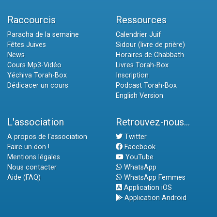
Raccourcis
Ressources
Paracha de la semaine
Calendrier Juif
Fêtes Juives
Sidour (livre de prière)
News
Horaires de Chabbath
Cours Mp3-Vidéo
Livres Torah-Box
Yéchiva Torah-Box
Inscription
Dédicacer un cours
Podcast Torah-Box
English Version
L'association
Retrouvez-nous...
A propos de l'association
Twitter
Faire un don !
Facebook
Mentions légales
YouTube
Nous contacter
WhatsApp
Aide (FAQ)
WhatsApp Femmes
Application iOS
Application Android