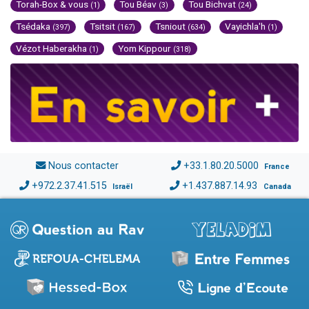
Torah-Box & vous
Tou Béav
Tou Bichvat
(1)
(3)
(24)
Tsédaka
Tsitsit
Tsniout
Vayichla'h
(397)
(167)
(634)
(1)
Vézot Haberakha
Yom Kippour
(1)
(318)
Nous contacter
+33.1.80.20.5000
France
+972.2.37.41.515
+1.437.887.14.93
Israël
Canada