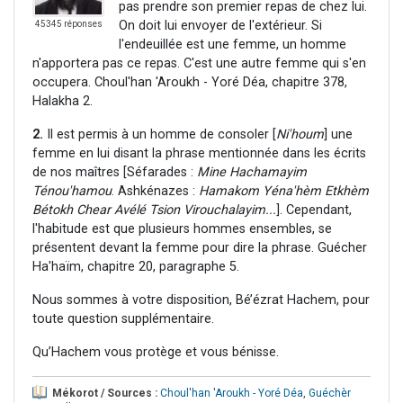
pas prendre son premier repas de chez lui.
On doit lui envoyer de l'extérieur. Si
45345 réponses
l'endeuillée est une femme, un homme
n'apportera pas ce repas. C'est une autre femme qui s'en
occupera. Choul'han 'Aroukh - Yoré Déa, chapitre 378,
Halakha 2.
2.
Il est permis à un homme de consoler [
Ni'houm
] une
femme en lui disant la phrase mentionnée dans les écrits
de nos maîtres [Séfarades :
Mine Hachamayim
Ténou'hamou
. Ashkénazes :
Hamakom Yéna'hèm Etkhèm
Bétokh Chear Avélé Tsion Virouchalayim...
]. Cependant,
l'habitude est que plusieurs hommes ensembles, se
présentent devant la femme pour dire la phrase. Guécher
Ha'haïm, chapitre 20, paragraphe 5.
Nous sommes à votre disposition, Bé’ézrat Hachem, pour
toute question supplémentaire.
Qu’Hachem vous protège et vous bénisse.
Mékorot / Sources :
Choul'han 'Aroukh - Yoré Déa
,
Guéchèr