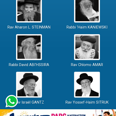
Rav Aharon L. STEINMAN
Rabbi 'Haïm KANIEWSKI
Rabbi David ABI'HSSIRA
Rav Chlomo AMAR
Rav Israël GANTZ
Rav Yossef-Haïm SITRUK