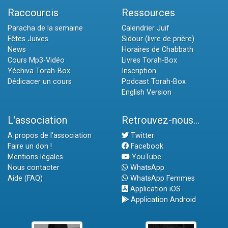
Raccourcis
Ressources
Paracha de la semaine
Calendrier Juif
Fêtes Juives
Sidour (livre de prière)
News
Horaires de Chabbath
Cours Mp3-Vidéo
Livres Torah-Box
Yéchiva Torah-Box
Inscription
Dédicacer un cours
Podcast Torah-Box
English Version
L'association
Retrouvez-nous...
A propos de l'association
Twitter
Faire un don !
Facebook
Mentions légales
YouTube
Nous contacter
WhatsApp
Aide (FAQ)
WhatsApp Femmes
Application iOS
Application Android