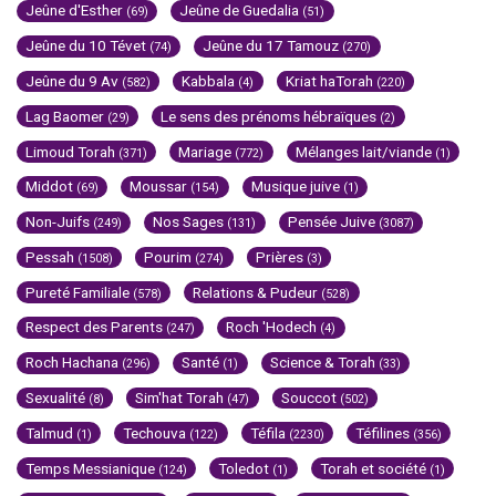
Jeûne d'Esther
Jeûne de Guedalia
(69)
(51)
Jeûne du 10 Tévet
Jeûne du 17 Tamouz
(74)
(270)
Jeûne du 9 Av
Kabbala
Kriat haTorah
(582)
(4)
(220)
Lag Baomer
Le sens des prénoms hébraïques
(29)
(2)
Limoud Torah
Mariage
Mélanges lait/viande
(371)
(772)
(1)
Middot
Moussar
Musique juive
(69)
(154)
(1)
Non-Juifs
Nos Sages
Pensée Juive
(249)
(131)
(3087)
Pessah
Pourim
Prières
(1508)
(274)
(3)
Pureté Familiale
Relations & Pudeur
(578)
(528)
Respect des Parents
Roch 'Hodech
(247)
(4)
Roch Hachana
Santé
Science & Torah
(296)
(1)
(33)
Sexualité
Sim'hat Torah
Souccot
(8)
(47)
(502)
Talmud
Techouva
Téfila
Téfilines
(1)
(122)
(2230)
(356)
Temps Messianique
Toledot
Torah et société
(124)
(1)
(1)