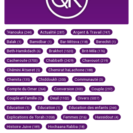
'Hanouka
Actualité
Argent & Travail
(244)
(287)
(747)
Balak
Bamidbar
Bar-Mitsva
Berechit
(1)
(1)
(118)
(1)
Beth-Hamikdach
Brakhot
Brit-Mila
(6)
(1520)
(176)
Cacheroute
Chabbath
Chavouot
(3703)
(2429)
(219)
Chémini Atseret
Chemirat haLachone
(5)
(188)
Chemita
Chiddoukh
Communauté
(135)
(200)
(3)
Compte du Omer
Conversion
Couple
(264)
(303)
(297)
Couple et Famille
Deuil
Divers
(5)
(1102)
(5037)
Education
Education
Education des enfants
(1)
(1)
(244)
Explications de Torah
Femmes
Hassidout
(1058)
(316)
(4)
Histoire Juive
Hochaana Rabba
(189)
(18)