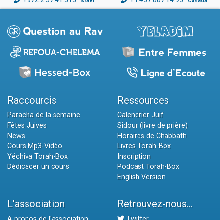
+972.2.37.41.515
+1.437.887.14.93
Israël
Canada
Raccourcis
Ressources
Paracha de la semaine
Calendrier Juif
Fêtes Juives
Sidour (livre de prière)
News
Horaires de Chabbath
Cours Mp3-Vidéo
Livres Torah-Box
Yéchiva Torah-Box
Inscription
Dédicacer un cours
Podcast Torah-Box
English Version
L'association
Retrouvez-nous...
A propos de l'association
Twitter