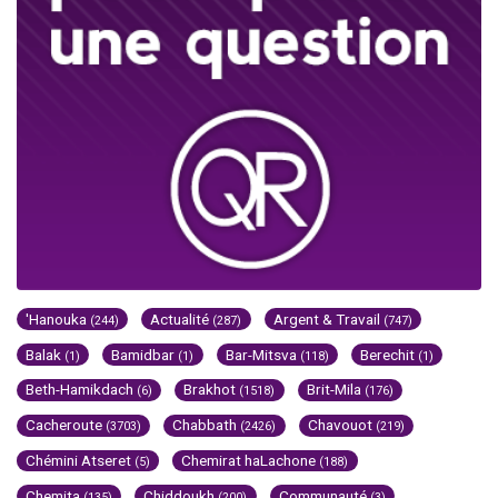
'Hanouka
Actualité
Argent & Travail
(244)
(287)
(747)
Balak
Bamidbar
Bar-Mitsva
Berechit
(1)
(1)
(118)
(1)
Beth-Hamikdach
Brakhot
Brit-Mila
(6)
(1518)
(176)
Cacheroute
Chabbath
Chavouot
(3703)
(2426)
(219)
Chémini Atseret
Chemirat haLachone
(5)
(188)
Chemita
Chiddoukh
Communauté
(135)
(200)
(3)