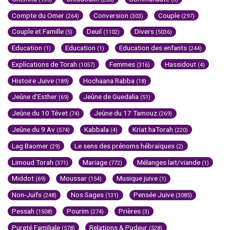
Compte du Omer
Conversion
Couple
(264)
(303)
(297)
Couple et Famille
Deuil
Divers
(5)
(1102)
(5036)
Education
Education
Education des enfants
(1)
(1)
(244)
Explications de Torah
Femmes
Hassidout
(1057)
(316)
(4)
Histoire Juive
Hochaana Rabba
(189)
(18)
Jeûne d'Esther
Jeûne de Guedalia
(69)
(51)
Jeûne du 10 Tévet
Jeûne du 17 Tamouz
(74)
(269)
Jeûne du 9 Av
Kabbala
Kriat haTorah
(574)
(4)
(220)
Lag Baomer
Le sens des prénoms hébraïques
(29)
(2)
Limoud Torah
Mariage
Mélanges lait/viande
(371)
(772)
(1)
Middot
Moussar
Musique juive
(69)
(154)
(1)
Non-Juifs
Nos Sages
Pensée Juive
(248)
(131)
(3085)
Pessah
Pourim
Prières
(1508)
(274)
(3)
Pureté Familiale
Relations & Pudeur
(578)
(528)