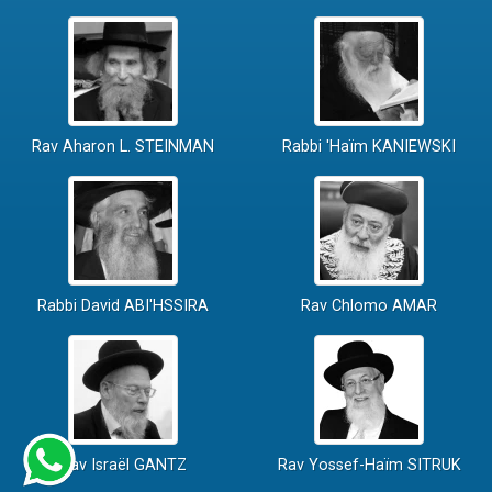
Rav Aharon L. STEINMAN
Rabbi 'Haïm KANIEWSKI
Rabbi David ABI'HSSIRA
Rav Chlomo AMAR
Rav Israël GANTZ
Rav Yossef-Haïm SITRUK