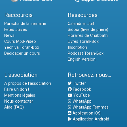
Raccourcis
Ressources
Paracha de la semaine
Calendrier Juif
Fêtes Juives
Sidour (livre de prière)
News
Horaires de Chabbath
Cours Mp3-Vidéo
Livres Torah-Box
Yéchiva Torah-Box
Inscription
Dédicacer un cours
Podcast Torah-Box
English Version
L'association
Retrouvez-nous...
A propos de l'association
Twitter
Faire un don !
Facebook
Mentions légales
YouTube
Nous contacter
WhatsApp
Aide (FAQ)
WhatsApp Femmes
Application iOS
Application Android