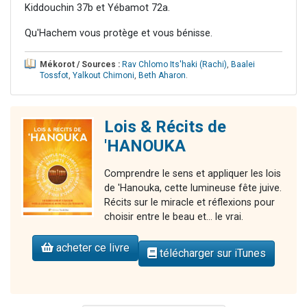
Kiddouchin 37b et Yébamot 72a.
Qu'Hachem vous protège et vous bénisse.
Mékorot / Sources :
Rav Chlomo Its'haki (Rachi)
,
Baalei
Tossfot
,
Yalkout Chimoni
,
Beth Aharon
.
Lois & Récits de
'HANOUKA
Comprendre le sens et appliquer les lois
de 'Hanouka, cette lumineuse fête juive.
Récits sur le miracle et réflexions pour
choisir entre le beau et... le vrai.
acheter ce livre
télécharger sur iTunes