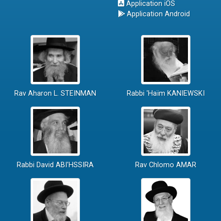
Application iOS
Application Android
Rav Aharon L. STEINMAN
Rabbi 'Haïm KANIEWSKI
Rabbi David ABI'HSSIRA
Rav Chlomo AMAR