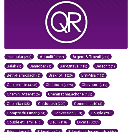
'Hanouka
Actualité
Argent & Travail
(244)
(287)
(747)
Balak
Bamidbar
Bar-Mitsva
Berechit
(1)
(1)
(118)
(1)
Beth-Hamikdach
Brakhot
Brit-Mila
(6)
(1520)
(176)
Cacheroute
Chabbath
Chavouot
(3703)
(2429)
(219)
Chémini Atseret
Chemirat haLachone
(5)
(188)
Chemita
Chiddoukh
Communauté
(135)
(200)
(3)
Compte du Omer
Conversion
Couple
(264)
(303)
(297)
Couple et Famille
Deuil
Divers
(5)
(1102)
(5037)
Education
Education
Education des enfants
(1)
(1)
(244)