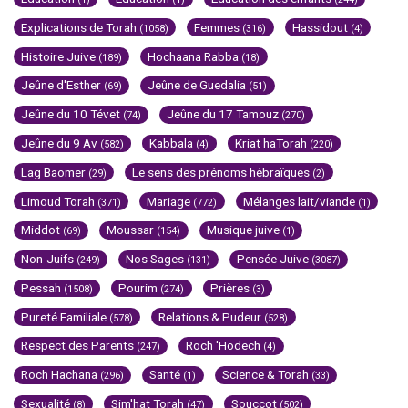
Explications de Torah
Femmes
Hassidout
(1058)
(316)
(4)
Histoire Juive
Hochaana Rabba
(189)
(18)
Jeûne d'Esther
Jeûne de Guedalia
(69)
(51)
Jeûne du 10 Tévet
Jeûne du 17 Tamouz
(74)
(270)
Jeûne du 9 Av
Kabbala
Kriat haTorah
(582)
(4)
(220)
Lag Baomer
Le sens des prénoms hébraïques
(29)
(2)
Limoud Torah
Mariage
Mélanges lait/viande
(371)
(772)
(1)
Middot
Moussar
Musique juive
(69)
(154)
(1)
Non-Juifs
Nos Sages
Pensée Juive
(249)
(131)
(3087)
Pessah
Pourim
Prières
(1508)
(274)
(3)
Pureté Familiale
Relations & Pudeur
(578)
(528)
Respect des Parents
Roch 'Hodech
(247)
(4)
Roch Hachana
Santé
Science & Torah
(296)
(1)
(33)
Sexualité
Sim'hat Torah
Souccot
(8)
(47)
(502)