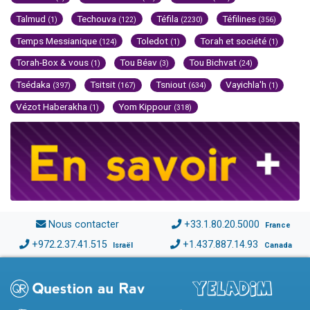
Talmud
Techouva
Téfila
Téfilines
(1)
(122)
(2230)
(356)
Temps Messianique
Toledot
Torah et société
(124)
(1)
(1)
Torah-Box & vous
Tou Béav
Tou Bichvat
(1)
(3)
(24)
Tsédaka
Tsitsit
Tsniout
Vayichla'h
(397)
(167)
(634)
(1)
Vézot Haberakha
Yom Kippour
(1)
(318)
Nous contacter
+33.1.80.20.5000
France
+972.2.37.41.515
+1.437.887.14.93
Israël
Canada