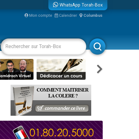
WhatsApp Torah-Box
...
Mon compte
Calendrier
Columbus
vertissements
Livres
Rabbanim
bre