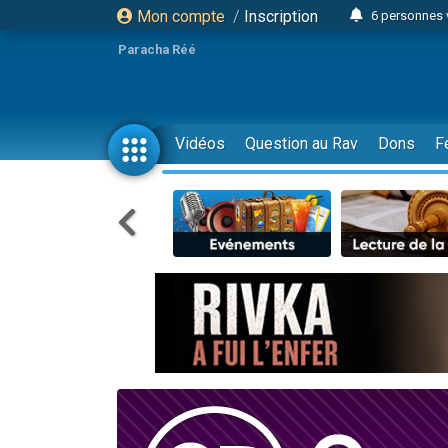
Mon compte
/
Inscription
6 personnes 
4 personn
Paracha Réé
2 personn
17 personnes
4 personnes 
Vidéos
Question au Rav
Dons
F
Il reste 
23 person
Eva vient de
4 personnes 
3 personnes 
3 personn
Odaya vient 
13 personnes
2 personnes 
30 perso