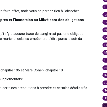
H
ra faire effet, mais vous ne perdez rien à l'absorber.
J
pres et l'immersion au Mikvé sont des obligations
J
K
[s’il n’y a aucune trace de sang] n'est pas une obligation
L
e marier si cela les empêchera d'être pures le soir du
L
M
P
R
 chapitre 196 et Maré Cohen, chapitre 10.
R
 supplémentaire.
S
 a certaines précautions à prendre et certains détails très
T
T