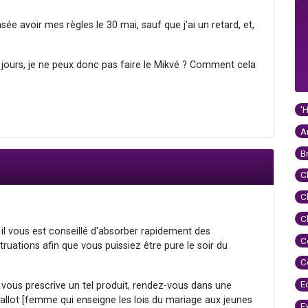
nsée avoir mes règles le 30 mai, sauf que j'ai un retard, et,
7 jours, je ne peux donc pas faire le Mikvé ? Comment cela
'
A
B
C
C
C
 il vous est conseillé d'absorber rapidement des
C
ations afin que vous puissiez être pure le soir du
C
E
vous prescrive un tel produit, rendez-vous dans une
llot [femme qui enseigne les lois du mariage aux jeunes
E