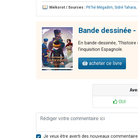
Mékorot / Sources :
Pit'hé Mégadim
,
Sidré Tahara
,
Bande dessinée - 
En bande-dessinée, “l’histoire
l'inquisition Espagnole.
acheter ce livre
Ave
OUI
Je veux être averti des nouveaux commentaire