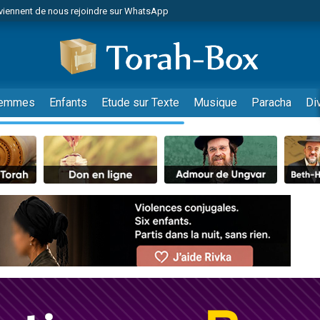
viennent de nous rejoindre sur WhatsApp
es viennent de faire un don pour Reloger Rivka, 6 enfants, victime de violences
es viennent de faire un don pour 1 Journée de Vacances Pour les Enfants
 viennent de demander une bénédiction
viennent de nous rejoindre sur WhatsApp
emmes
Enfants
Etude sur Texte
Musique
Paracha
Di
49 places pour étudier en groupe sur Zoom
nes viennent de faire un don pour Diane, 80 ans, dans un appartement insalu
 donner son Maasser
viennent de nous rejoindre sur WhatsApp
viennent de nous rejoindre sur WhatsApp
es viennent de faire un don pour 5 jours de vacances aux Orphelins
de donner son Maasser
 viennent de demander une bénédiction
viennent de nous rejoindre sur WhatsApp
nnes viennent de faire un don pour Sauvez la jambe de Yohan