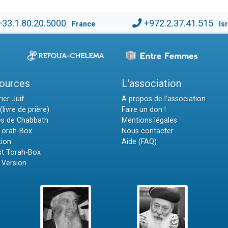
+33.1.80.20.5000
+972.2.37.41.515
France
Is
ources
L'association
ier Juif
A propos de l'association
(livre de prière)
Faire un don !
es de Chabbath
Mentions légales
 Torah-Box
Nous contacter
tion
Aide (FAQ)
t Torah-Box
 Version