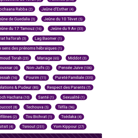
ochaana Rabba
Jeûne d'Esther
(2)
(4)
eûne de Guedalia
Jeûne du 10 Tévet
(3)
(5)
eûne du 17 Tamouz
Jeûne du 9 Av
(16)
(33)
riat haTorah
Lag Baomer
(3)
(1)
e sens des prénoms hébraïques
(1)
imoud Torah
Mariage
Middot
(23)
(65)
(3)
oussar
Non-Juifs
Pensée Juive
(4)
(2)
(106)
essah
Pourim
Pureté Familiale
(16)
(11)
(335)
elations & Pudeur
Respect des Parents
(85)
(7)
och Hachana
Santé
Sexualité
(10)
(1)
(1)
ouccot
Techouva
Téfila
(8)
(5)
(96)
éfilines
Tou Bichvat
Tsédaka
(2)
(1)
(4)
sitsit
Tsniout
Yom Kippour
(4)
(251)
(27)