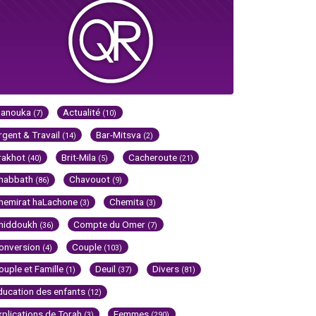
Hanouka
Actualité
(7)
(10)
rgent & Travail
Bar-Mitsva
(14)
(2)
rakhot
Brit-Mila
Cacheroute
(40)
(5)
(21)
habbath
Chavouot
(86)
(9)
hemirat haLachone
Chemita
(3)
(3)
hiddoukh
Compte du Omer
(36)
(7)
onversion
Couple
(4)
(103)
ouple et Famille
Deuil
Divers
(1)
(37)
(81)
ducation des enfants
(12)
xplications de Torah
Femmes
(3)
(290)