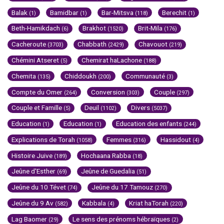
Balak
Bamidbar
Bar-Mitsva
Berechit
(1)
(1)
(118)
(1)
Beth-Hamikdach
Brakhot
Brit-Mila
(6)
(1520)
(176)
Cacheroute
Chabbath
Chavouot
(3703)
(2429)
(219)
Chémini Atseret
Chemirat haLachone
(5)
(188)
Chemita
Chiddoukh
Communauté
(135)
(200)
(3)
Compte du Omer
Conversion
Couple
(264)
(303)
(297)
Couple et Famille
Deuil
Divers
(5)
(1102)
(5037)
Education
Education
Education des enfants
(1)
(1)
(244)
Explications de Torah
Femmes
Hassidout
(1058)
(316)
(4)
Histoire Juive
Hochaana Rabba
(189)
(18)
Jeûne d'Esther
Jeûne de Guedalia
(69)
(51)
Jeûne du 10 Tévet
Jeûne du 17 Tamouz
(74)
(270)
Jeûne du 9 Av
Kabbala
Kriat haTorah
(582)
(4)
(220)
Lag Baomer
Le sens des prénoms hébraïques
(29)
(2)