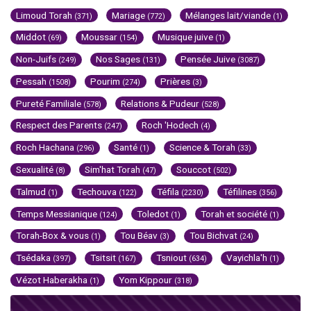
Limoud Torah
Mariage
Mélanges lait/viande
(371)
(772)
(1)
Middot
Moussar
Musique juive
(69)
(154)
(1)
Non-Juifs
Nos Sages
Pensée Juive
(249)
(131)
(3087)
Pessah
Pourim
Prières
(1508)
(274)
(3)
Pureté Familiale
Relations & Pudeur
(578)
(528)
Respect des Parents
Roch 'Hodech
(247)
(4)
Roch Hachana
Santé
Science & Torah
(296)
(1)
(33)
Sexualité
Sim'hat Torah
Souccot
(8)
(47)
(502)
Talmud
Techouva
Téfila
Téfilines
(1)
(122)
(2230)
(356)
Temps Messianique
Toledot
Torah et société
(124)
(1)
(1)
Torah-Box & vous
Tou Béav
Tou Bichvat
(1)
(3)
(24)
Tsédaka
Tsitsit
Tsniout
Vayichla'h
(397)
(167)
(634)
(1)
Vézot Haberakha
Yom Kippour
(1)
(318)