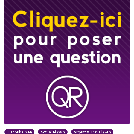
'Hanouka
Actualité
Argent & Travail
(244)
(287)
(747)