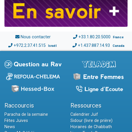
Nous contacter
+33.1.80.20.5000
France
+972.2.37.41.515
+1.437.887.14.93
Israël
Canada
Raccourcis
Ressources
Paracha de la semaine
Calendrier Juif
Fêtes Juives
Sidour (livre de prière)
News
Horaires de Chabbath