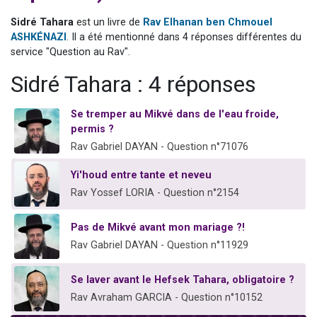
13 personnes viennent de demander une bénédiction
Sidré Tahara
est un livre de
Rav Elhanan ben Chmouel
30 personnes viennent de faire un don pour Sauvez la jambe de Yohan
ASHKÉNAZI
. Il a été mentionné dans 4 réponses différentes du
service "Question au Rav".
Il reste 49 places pour étudier en groupe sur Zoom
12 nouvelles musiques dans Torah-Box Music
Sidré Tahara : 4 réponses
29 personnes viennent de demander une bénédiction
Se tremper au Mikvé dans de l'eau froide,
permis ?
Rav Gabriel DAYAN - Question n°71076
Yi'houd entre tante et neveu
Rav Yossef LORIA - Question n°2154
Pas de Mikvé avant mon mariage ?!
Rav Gabriel DAYAN - Question n°11929
Se laver avant le Hefsek Tahara, obligatoire ?
Rav Avraham GARCIA - Question n°10152