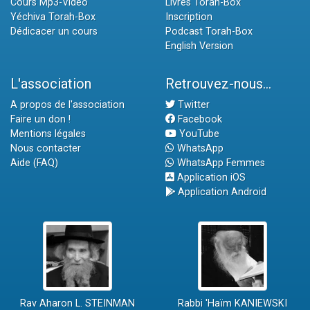
Cours Mp3-Vidéo
Livres Torah-Box
Yéchiva Torah-Box
Inscription
Dédicacer un cours
Podcast Torah-Box
English Version
L'association
Retrouvez-nous...
A propos de l'association
Twitter
Faire un don !
Facebook
Mentions légales
YouTube
Nous contacter
WhatsApp
Aide (FAQ)
WhatsApp Femmes
Application iOS
Application Android
Rav Aharon L. STEINMAN
Rabbi 'Haïm KANIEWSKI