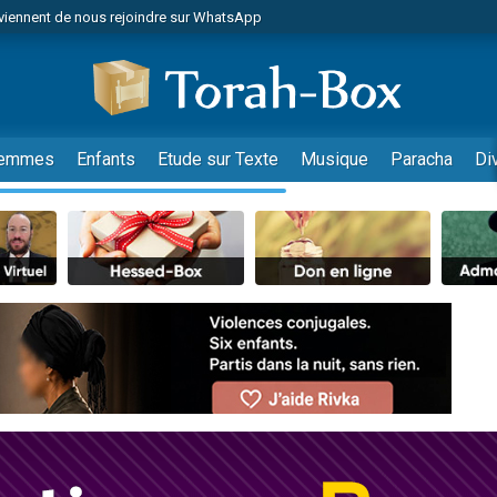
viennent de nous rejoindre sur WhatsApp
es viennent de faire un don pour Reloger Rivka, 6 enfants, victime de violences
es viennent de faire un don pour 1 Journée de Vacances Pour les Enfants
 viennent de demander une bénédiction
viennent de nous rejoindre sur WhatsApp
emmes
Enfants
Etude sur Texte
Musique
Paracha
Di
49 places pour étudier en groupe sur Zoom
nes viennent de faire un don pour Diane, 80 ans, dans un appartement insalu
 donner son Maasser
viennent de nous rejoindre sur WhatsApp
viennent de nous rejoindre sur WhatsApp
es viennent de faire un don pour 5 jours de vacances aux Orphelins
de donner son Maasser
 viennent de demander une bénédiction
viennent de nous rejoindre sur WhatsApp
nnes viennent de faire un don pour Sauvez la jambe de Yohan