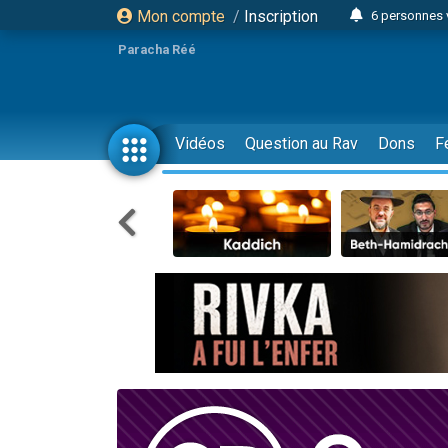
Mon compte
/
Inscription
6 personnes 
4 personn
Paracha Réé
2 personn
17 personnes
4 personnes 
Vidéos
Question au Rav
Dons
F
Il reste 
23 person
Eva vient de
4 personnes 
3 personnes 
3 personn
Odaya vient 
13 personnes
2 personnes 
30 perso