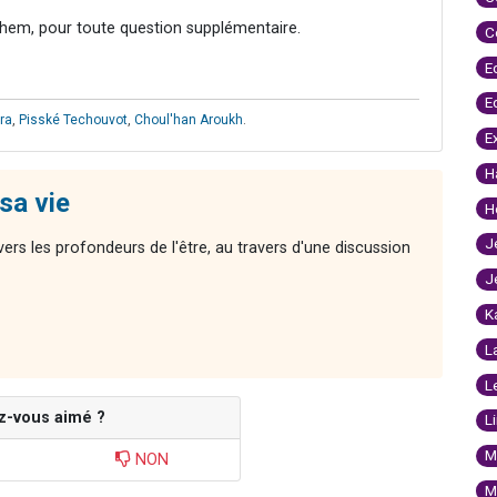
hem, pour toute question supplémentaire.
C
E
E
ra
,
Pisské Techouvot
,
Choul'han Aroukh
.
E
H
sa vie
H
J
ers les profondeurs de l'être, au travers d'une discussion
J
K
L
L
z-vous aimé ?
L
M
NON
M