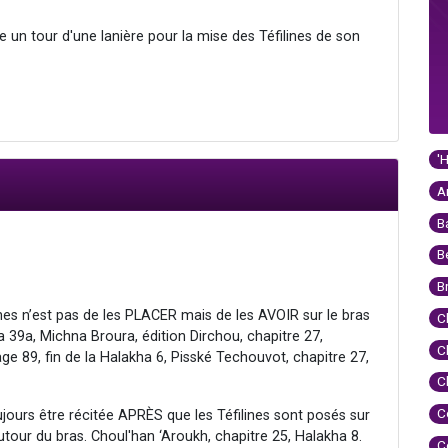
ire un tour d'une lanière pour la mise des Téfilines de son
'
A
B
B
B
lines n’est pas de les PLACER mais de les AVOIR sur le bras
C
a 39a, Michna Broura, édition Dirchou, chapitre 27,
C
ge 89, fin de la Halakha 6, Pisské Techouvot, chapitre 27,
C
C
jours être récitée APRÈS que les Téfilines sont posés sur
our du bras. Choul'han ‘Aroukh, chapitre 25, Halakha 8.
C