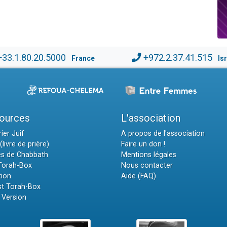
+33.1.80.20.5000
+972.2.37.41.515
France
Is
ources
L'association
ier Juif
A propos de l'association
(livre de prière)
Faire un don !
es de Chabbath
Mentions légales
 Torah-Box
Nous contacter
tion
Aide (FAQ)
t Torah-Box
 Version