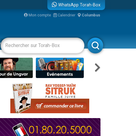
WhatsApp Torah-Box
...
Mon compte
Calendrier
Columbus
vertissements
Livres
Rabbanim
bre