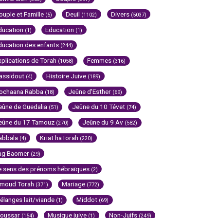
ouple et Famille
Deuil
Divers
(5)
(1102)
(5037)
ducation
Education
(1)
(1)
ducation des enfants
(244)
xplications de Torah
Femmes
(1058)
(316)
assidout
Histoire Juive
(4)
(189)
ochaana Rabba
Jeûne d'Esther
(18)
(69)
eûne de Guedalia
Jeûne du 10 Tévet
(51)
(74)
eûne du 17 Tamouz
Jeûne du 9 Av
(270)
(582)
abbala
Kriat haTorah
(4)
(220)
ag Baomer
(29)
e sens des prénoms hébraïques
(2)
imoud Torah
Mariage
(371)
(772)
élanges lait/viande
Middot
(1)
(69)
oussar
Musique juive
Non-Juifs
(154)
(1)
(249)