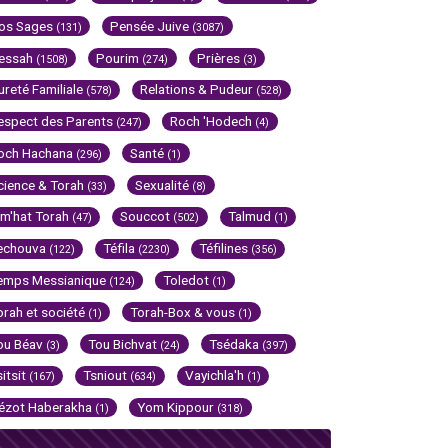
os Sages
Pensée Juive
(131)
(3087)
essah
Pourim
Prières
(1508)
(274)
(3)
ureté Familiale
Relations & Pudeur
(578)
(528)
espect des Parents
Roch 'Hodech
(247)
(4)
och Hachana
Santé
(296)
(1)
cience & Torah
Sexualité
(33)
(8)
im'hat Torah
Souccot
Talmud
(47)
(502)
(1)
echouva
Téfila
Téfilines
(122)
(2230)
(356)
emps Messianique
Toledot
(124)
(1)
orah et société
Torah-Box & vous
(1)
(1)
ou Béav
Tou Bichvat
Tsédaka
(3)
(24)
(397)
sitsit
Tsniout
Vayichla'h
(167)
(634)
(1)
ézot Haberakha
Yom Kippour
(1)
(318)