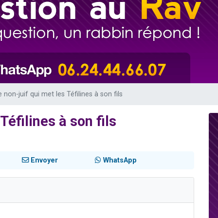
49 places pour étudier en groupe sur Zoom
lles musiques dans Torah-Box Music
viennent de nous rejoindre sur WhatsApp
viennent de nous rejoindre sur WhatsApp
viennent de nous rejoindre sur WhatsApp
 non-juif qui met les Téfilines à son fils
Téfilines à son fils
Envoyer
WhatsApp