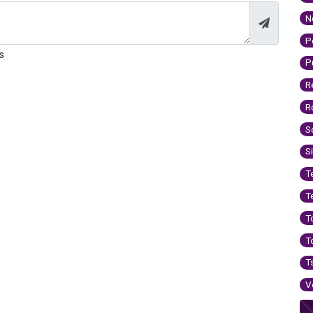
N
P
s
P
R
R
S
S
T
T
T
T
T
V