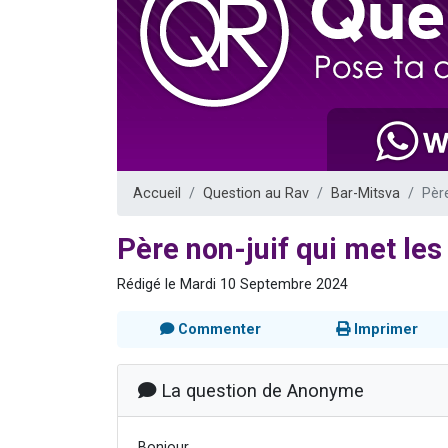
Il reste 
12 nouve
3 personnes 
2 personnes 
2 personnes 
Accueil
Question au Rav
Bar-Mitsva
Père
Père non-juif qui met les 
Rédigé le Mardi 10 Septembre 2024
Commenter
Imprimer
La question de Anonyme
Bonjour,