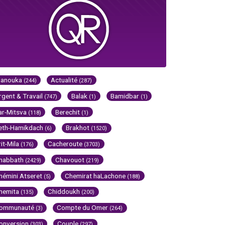
Hanouka
Actualité
(244)
(287)
rgent & Travail
Balak
Bamidbar
(747)
(1)
(1)
ar-Mitsva
Berechit
(118)
(1)
eth-Hamikdach
Brakhot
(6)
(1520)
rit-Mila
Cacheroute
(176)
(3703)
habbath
Chavouot
(2429)
(219)
hémini Atseret
Chemirat haLachone
(5)
(188)
hemita
Chiddoukh
(135)
(200)
ommunauté
Compte du Omer
(3)
(264)
onversion
Couple
(303)
(297)