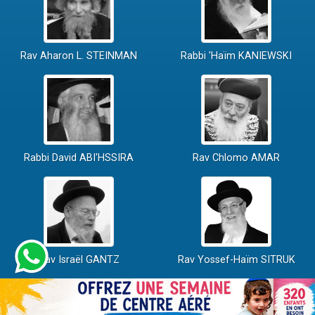
Rav Aharon L. STEINMAN
Rabbi 'Haïm KANIEWSKI
Rabbi David ABI'HSSIRA
Rav Chlomo AMAR
Rav Israël GANTZ
Rav Yossef-Haïm SITRUK