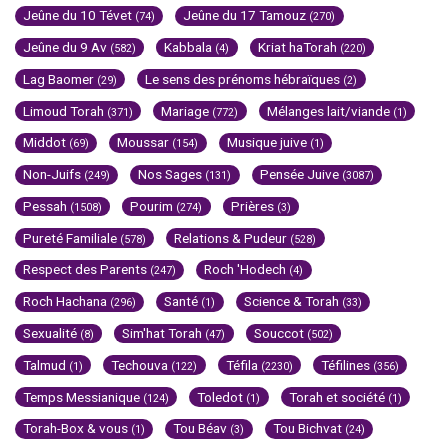
Jeûne du 10 Tévet
Jeûne du 17 Tamouz
(74)
(270)
Jeûne du 9 Av
Kabbala
Kriat haTorah
(582)
(4)
(220)
Lag Baomer
Le sens des prénoms hébraïques
(29)
(2)
Limoud Torah
Mariage
Mélanges lait/viande
(371)
(772)
(1)
Middot
Moussar
Musique juive
(69)
(154)
(1)
Non-Juifs
Nos Sages
Pensée Juive
(249)
(131)
(3087)
Pessah
Pourim
Prières
(1508)
(274)
(3)
Pureté Familiale
Relations & Pudeur
(578)
(528)
Respect des Parents
Roch 'Hodech
(247)
(4)
Roch Hachana
Santé
Science & Torah
(296)
(1)
(33)
Sexualité
Sim'hat Torah
Souccot
(8)
(47)
(502)
Talmud
Techouva
Téfila
Téfilines
(1)
(122)
(2230)
(356)
Temps Messianique
Toledot
Torah et société
(124)
(1)
(1)
Torah-Box & vous
Tou Béav
Tou Bichvat
(1)
(3)
(24)