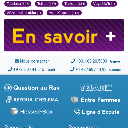
Tsédaka
Tsitsit
Tsniout
Vayichla'h
(397)
(167)
(634)
(1)
Vézot Haberakha
Yom Kippour
(1)
(318)
Nous contacter
+33.1.80.20.5000
France
+972.2.37.41.515
+1.437.887.14.93
Israël
Canada
Raccourcis
Ressources