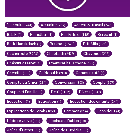
'Hanouka
Actualité
Argent & Travail
(244)
(287)
(747)
Balak
Bamidbar
Bar-Mitsva
Berechit
(1)
(1)
(118)
(1)
Beth-Hamikdach
Brakhot
Brit-Mila
(6)
(1520)
(176)
Cacheroute
Chabbath
Chavouot
(3703)
(2429)
(219)
Chémini Atseret
Chemirat haLachone
(5)
(188)
Chemita
Chiddoukh
Communauté
(135)
(200)
(3)
Compte du Omer
Conversion
Couple
(264)
(303)
(297)
Couple et Famille
Deuil
Divers
(5)
(1102)
(5037)
Education
Education
Education des enfants
(1)
(1)
(244)
Explications de Torah
Femmes
Hassidout
(1058)
(316)
(4)
Histoire Juive
Hochaana Rabba
(189)
(18)
Jeûne d'Esther
Jeûne de Guedalia
(69)
(51)