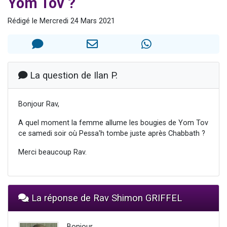
Yom Tov ?
2 personnes viennent de nous rejoindre sur WhatsApp
Rédigé le Mercredi 24 Mars 2021
13 personnes viennent de demander une bénédiction
Il reste 49 places pour étudier en groupe sur Zoom
12 nouvelles musiques dans Torah-Box Music
2 personnes viennent de nous rejoindre sur WhatsApp
La question de Ilan P.
Bonjour Rav,
A quel moment la femme allume les bougies de Yom Tov
ce samedi soir où Pessa'h tombe juste après Chabbath ?
Merci beaucoup Rav.
La réponse de Rav Shimon GRIFFEL
Bonjour,