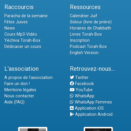
Raccourcis
Ressources
Paracha de la semaine
Calendrier Juif
Fêtes Juives
Sidour (livre de prière)
News
Horaires de Chabbath
Cours Mp3-Vidéo
Livres Torah-Box
Yéchiva Torah-Box
Inscription
Dédicacer un cours
Podcast Torah-Box
English Version
L'association
Retrouvez-nous...
A propos de l'association
Twitter
Faire un don !
Facebook
Mentions légales
YouTube
Nous contacter
WhatsApp
Aide (FAQ)
WhatsApp Femmes
Application iOS
Application Android