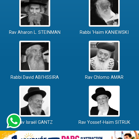
Rav Aharon L. STEINMAN
Rabbi 'Haïm KANIEWSKI
Rabbi David ABI'HSSIRA
Rav Chlomo AMAR
Rav Israël GANTZ
Rav Yossef-Haïm SITRUK