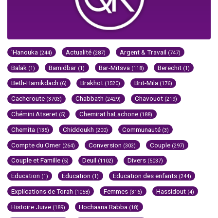
'Hanouka
Actualité
Argent & Travail
(244)
(287)
(747)
Balak
Bamidbar
Bar-Mitsva
Berechit
(1)
(1)
(118)
(1)
Beth-Hamikdach
Brakhot
Brit-Mila
(6)
(1520)
(176)
Cacheroute
Chabbath
Chavouot
(3703)
(2429)
(219)
Chémini Atseret
Chemirat haLachone
(5)
(188)
Chemita
Chiddoukh
Communauté
(135)
(200)
(3)
Compte du Omer
Conversion
Couple
(264)
(303)
(297)
Couple et Famille
Deuil
Divers
(5)
(1102)
(5037)
Education
Education
Education des enfants
(1)
(1)
(244)
Explications de Torah
Femmes
Hassidout
(1058)
(316)
(4)
Histoire Juive
Hochaana Rabba
(189)
(18)