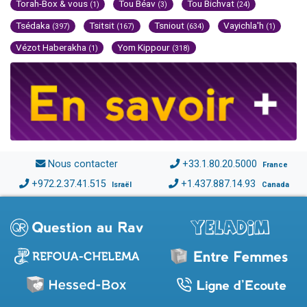
Torah-Box & vous
Tou Béav
Tou Bichvat
(1)
(3)
(24)
Tsédaka
Tsitsit
Tsniout
Vayichla'h
(397)
(167)
(634)
(1)
Vézot Haberakha
Yom Kippour
(1)
(318)
Nous contacter
+33.1.80.20.5000
France
+972.2.37.41.515
+1.437.887.14.93
Israël
Canada