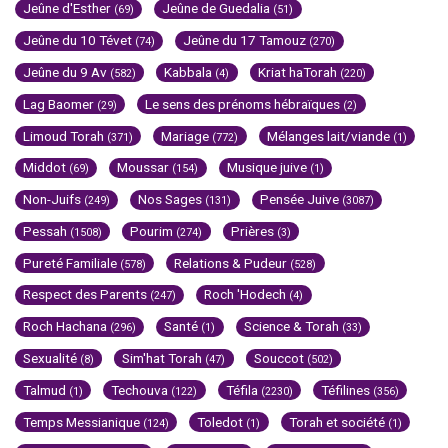
Jeûne d'Esther
Jeûne de Guedalia
(69)
(51)
Jeûne du 10 Tévet
Jeûne du 17 Tamouz
(74)
(270)
Jeûne du 9 Av
Kabbala
Kriat haTorah
(582)
(4)
(220)
Lag Baomer
Le sens des prénoms hébraïques
(29)
(2)
Limoud Torah
Mariage
Mélanges lait/viande
(371)
(772)
(1)
Middot
Moussar
Musique juive
(69)
(154)
(1)
Non-Juifs
Nos Sages
Pensée Juive
(249)
(131)
(3087)
Pessah
Pourim
Prières
(1508)
(274)
(3)
Pureté Familiale
Relations & Pudeur
(578)
(528)
Respect des Parents
Roch 'Hodech
(247)
(4)
Roch Hachana
Santé
Science & Torah
(296)
(1)
(33)
Sexualité
Sim'hat Torah
Souccot
(8)
(47)
(502)
Talmud
Techouva
Téfila
Téfilines
(1)
(122)
(2230)
(356)
Temps Messianique
Toledot
Torah et société
(124)
(1)
(1)