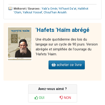
Mékorot / Sources :
Yabi'a Omèr
,
Yé'havé Da'at
,
Halikhot
'Olam
,
Yalkout Yossef
,
Choul'han Aroukh
.
'Hafets 'Haïm abrégé
Une étude quotidienne des lois du
langage sur un cycle de 90 jours. Version
abrégée et simplifiée de l'ouvrage du
'Hafets 'Haim.
acheter ce livre
Avez-vous aimé ?
OUI
NON