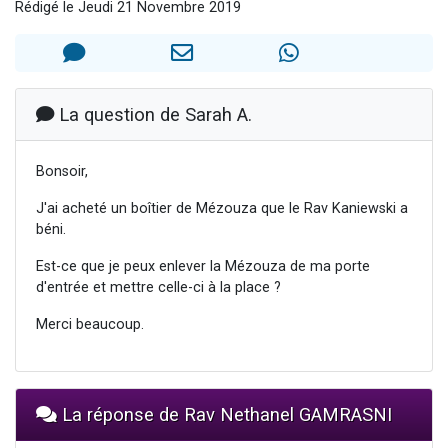
Rédigé le Jeudi 21 Novembre 2019
3 personnes viennent de nous rejoindre sur WhatsApp
2 nouvelles musiques dans Torah-Box Music
8 personnes viennent de faire un don pour Tsédaka : pauvres d'Israel
Nouvelle émission radio : Visions de grandeur n°104 : Le Chabbath et le Birkat Hamazone à travers le temps
La question de Sarah A.
4 personnes viennent de nous rejoindre sur WhatsApp
Bonsoir,
J'ai acheté un boîtier de Mézouza que le Rav Kaniewski a
béni.
Est-ce que je peux enlever la Mézouza de ma porte
d'entrée et mettre celle-ci à la place ?
Merci beaucoup.
La réponse de Rav Nethanel GAMRASNI