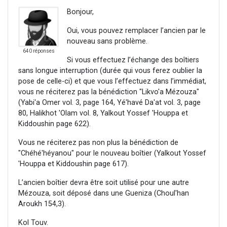
Bonjour,
Oui, vous pouvez remplacer l’ancien par le
nouveau sans problème.
640 réponses
Si vous effectuez l’échange des boîtiers
sans longue interruption (durée qui vous ferez oublier la
pose de celle-ci) et que vous l’effectuez dans l’immédiat,
vous ne réciterez pas la bénédiction "Likvo'a Mézouza"
(Yabi'a Omer vol. 3, page 164, Yé'havé Da'at vol. 3, page
80, Halikhot 'Olam vol. 8, Yalkout Yossef 'Houppa et
Kiddoushin page 622).
Vous ne réciterez pas non plus la bénédiction de
"Chéhé'héyanou" pour le nouveau boîtier (Yalkout Yossef
'Houppa et Kiddoushin page 617).
L’ancien boîtier devra être soit utilisé pour une autre
Mézouza, soit déposé dans une Gueniza (Choul'han
Aroukh 154,3).
Kol Touv.