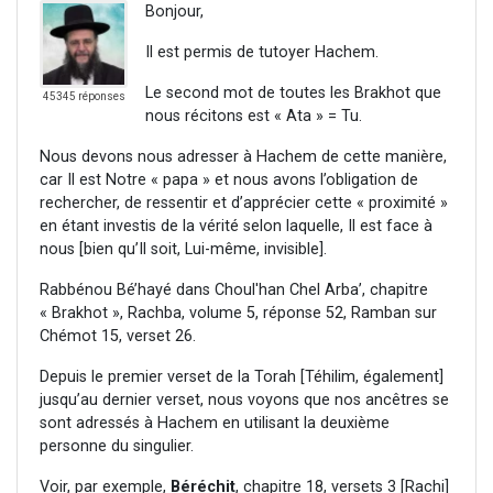
Bonjour,
Il est permis de tutoyer Hachem.
Le second mot de toutes les Brakhot que
45345 réponses
nous récitons est « Ata » = Tu.
Nous devons nous adresser à Hachem de cette manière,
car Il est Notre « papa » et nous avons l’obligation de
rechercher, de ressentir et d’apprécier cette « proximité »
en étant investis de la vérité selon laquelle, Il est face à
nous [bien qu’Il soit, Lui-même, invisible].
Rabbénou Bé’hayé dans Choul'han Chel Arba’, chapitre
« Brakhot », Rachba, volume 5, réponse 52, Ramban sur
Chémot 15, verset 26.
Depuis le premier verset de la Torah [Téhilim, également]
jusqu’au dernier verset, nous voyons que nos ancêtres se
sont adressés à Hachem en utilisant la deuxième
personne du singulier.
Voir, par exemple,
Béréchit
, chapitre 18, versets 3 [Rachi]