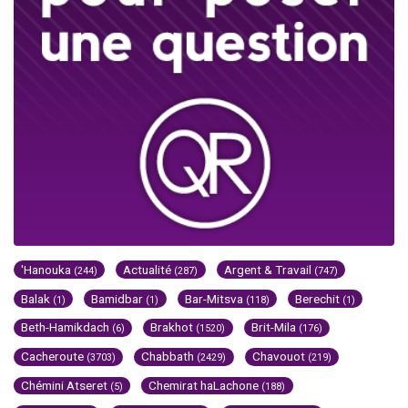
'Hanouka
Actualité
Argent & Travail
(244)
(287)
(747)
Balak
Bamidbar
Bar-Mitsva
Berechit
(1)
(1)
(118)
(1)
Beth-Hamikdach
Brakhot
Brit-Mila
(6)
(1520)
(176)
Cacheroute
Chabbath
Chavouot
(3703)
(2429)
(219)
Chémini Atseret
Chemirat haLachone
(5)
(188)