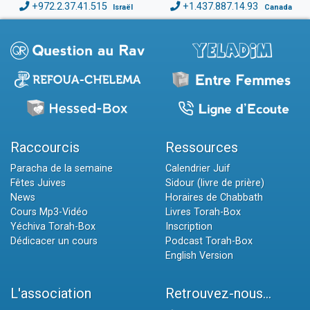
+972.2.37.41.515
+1.437.887.14.93
Israël
Canada
Raccourcis
Ressources
Paracha de la semaine
Calendrier Juif
Fêtes Juives
Sidour (livre de prière)
News
Horaires de Chabbath
Cours Mp3-Vidéo
Livres Torah-Box
Yéchiva Torah-Box
Inscription
Dédicacer un cours
Podcast Torah-Box
English Version
L'association
Retrouvez-nous...