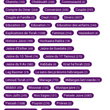
Chemita
Chiddoukh
Communauté
(135)
(200)
(3)
Compte du Omer
Conversion
Couple
(264)
(303)
(297)
Couple et Famille
Deuil
Divers
(5)
(1102)
(5037)
Education
Education
Education des enfants
(1)
(1)
(244)
Explications de Torah
Femmes
Hassidout
(1058)
(316)
(4)
Histoire Juive
Hochaana Rabba
(189)
(18)
Jeûne d'Esther
Jeûne de Guedalia
(69)
(51)
Jeûne du 10 Tévet
Jeûne du 17 Tamouz
(74)
(270)
Jeûne du 9 Av
Kabbala
Kriat haTorah
(582)
(4)
(220)
Lag Baomer
Le sens des prénoms hébraïques
(29)
(2)
Limoud Torah
Mariage
Mélanges lait/viande
(371)
(772)
(1)
Middot
Moussar
Musique juive
(69)
(154)
(1)
Non-Juifs
Nos Sages
Pensée Juive
(249)
(131)
(3087)
Pessah
Pourim
Prières
(1508)
(274)
(3)