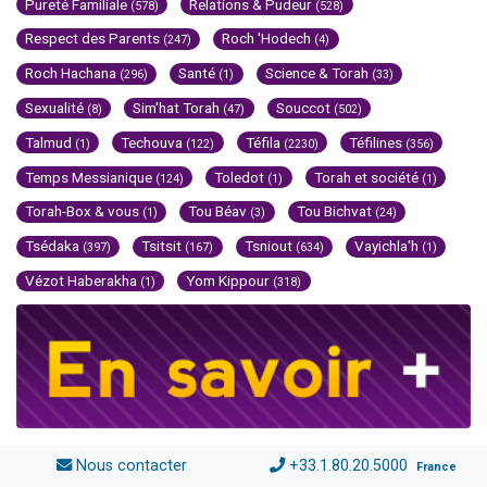
Pureté Familiale
Relations & Pudeur
(578)
(528)
Respect des Parents
Roch 'Hodech
(247)
(4)
Roch Hachana
Santé
Science & Torah
(296)
(1)
(33)
Sexualité
Sim'hat Torah
Souccot
(8)
(47)
(502)
Talmud
Techouva
Téfila
Téfilines
(1)
(122)
(2230)
(356)
Temps Messianique
Toledot
Torah et société
(124)
(1)
(1)
Torah-Box & vous
Tou Béav
Tou Bichvat
(1)
(3)
(24)
Tsédaka
Tsitsit
Tsniout
Vayichla'h
(397)
(167)
(634)
(1)
Vézot Haberakha
Yom Kippour
(1)
(318)
Nous contacter
+33.1.80.20.5000
France