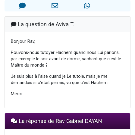
Il reste 49 places pour étudier en groupe sur Zoom
12 nouvelles musiques dans Torah-Box Music
3 personnes viennent de nous rejoindre sur WhatsApp
La question de Aviva T.
2 personnes viennent de nous rejoindre sur WhatsApp
Bonjour Rav,
2 personnes viennent de nous rejoindre sur WhatsApp
Pouvons-nous tutoyer Hachem quand nous Lui parlons,
par exemple le soir avant de dormir, sachant que c’est le
Maître du monde ?
Je suis plus à l’aise quand je Le tutoie, mais je me
demandais si c’était permis, vu que c'est Hachem.
Merci.
La réponse de Rav Gabriel DAYAN