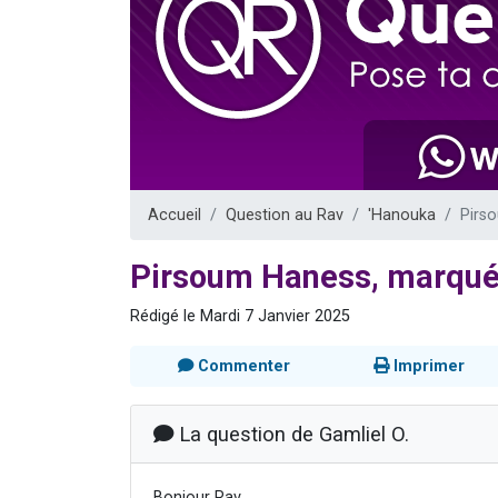
13 personnes
30 perso
Il reste 
12 nouve
Accueil
Question au Rav
'Hanouka
Pirs
Pirsoum Haness, marqué
Rédigé le Mardi 7 Janvier 2025
Commenter
Imprimer
La question de Gamliel O.
Bonjour Rav,