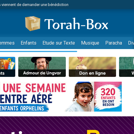
49 places pour étudier en groupe sur Zoom
nes viennent de faire un don pour Diane, 80 ans, dans un appartement insalu
viennent de nous rejoindre sur WhatsApp
viennent de nous rejoindre sur WhatsApp
es viennent de faire un don pour Reloger Rivka, 6 enfants, victime de violences
emmes
Enfants
Etude sur Texte
Musique
Paracha
Di
es viennent de faire un don pour 1 Journée de Vacances Pour les Enfants
 viennent de demander une bénédiction
viennent de nous rejoindre sur WhatsApp
49 places pour étudier en groupe sur Zoom
 donner son Maasser
viennent de nous rejoindre sur WhatsApp
viennent de nous rejoindre sur WhatsApp
de donner son Maasser
es viennent de faire un don pour 5 jours de vacances aux Orphelins
viennent de nous rejoindre sur WhatsApp