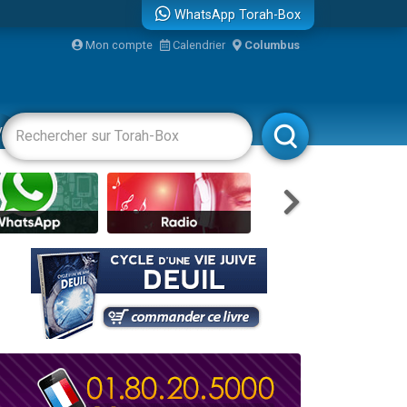
WhatsApp Torah-Box
bre
Mon compte
Calendrier
Columbus
...
vertissements
Livres
Rabbanim