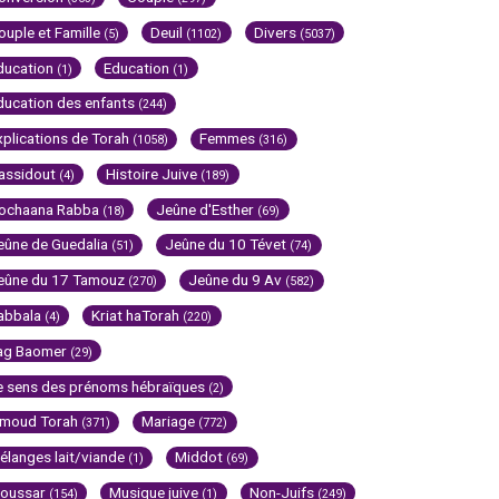
ouple et Famille
Deuil
Divers
(5)
(1102)
(5037)
ducation
Education
(1)
(1)
ducation des enfants
(244)
xplications de Torah
Femmes
(1058)
(316)
assidout
Histoire Juive
(4)
(189)
ochaana Rabba
Jeûne d'Esther
(18)
(69)
eûne de Guedalia
Jeûne du 10 Tévet
(51)
(74)
eûne du 17 Tamouz
Jeûne du 9 Av
(270)
(582)
abbala
Kriat haTorah
(4)
(220)
ag Baomer
(29)
e sens des prénoms hébraïques
(2)
imoud Torah
Mariage
(371)
(772)
élanges lait/viande
Middot
(1)
(69)
oussar
Musique juive
Non-Juifs
(154)
(1)
(249)