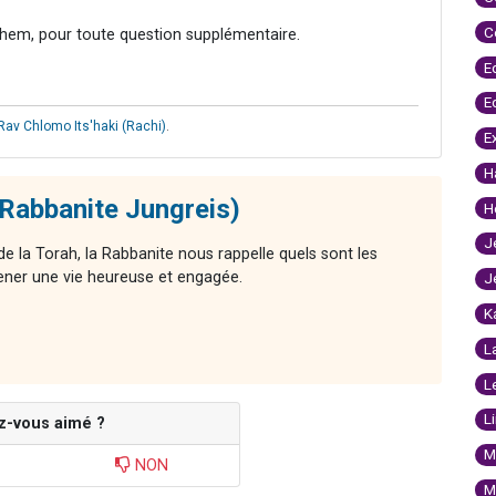
C
hem, pour toute question supplémentaire.
E
E
Rav Chlomo Its'haki (Rachi)
.
E
H
(Rabbanite Jungreis)
H
J
e la Torah, la Rabbanite nous rappelle quels sont les
ener une vie heureuse et engagée.
J
K
L
L
L
z-vous aimé ?
M
NON
M