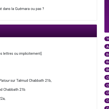
é dans la Guémara ou pas ?
'
A
s lettres ou implicitement].
B
B
B
C
Patour
sur Talmud Chabbath 21b,
C
ud Chabbath 21b.
C
22a,
C
C