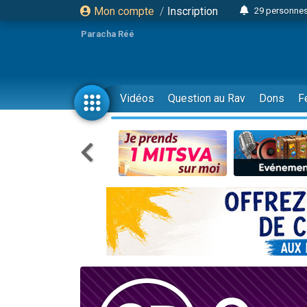
Mon compte
/
Inscription
Il reste 
16 person
Paracha Réé
2 personnes 
6 personnes 
4 personn
Vidéos
Question au Rav
Dons
F
2 personn
17 personnes
4 personnes 
Il reste 
Eva vient de
4 personnes 
3 personnes 
Odaya vient 
3 personn
2 personnes 