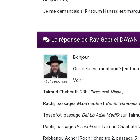
Je me demandais si Pirsoum Haness est marqu
La réponse de Rav Gabriel DAYAN
Bonjour,
Oui, cela est mentionné [en toute
Voir :
45345 réponses
Talmud Chabbath 23b [
Pirsoumé Nissa
],
Rachi, passages
Miba'houts
et
Benèr 'Hanouka 
Tossefot, passage
Déi Lo Adlik Madlik
sur Talm
Rachi, passage
Pessoula
sur Talmud Chabbath 
Rabbénou Acher [Roch], chapitre 2, passage 5.