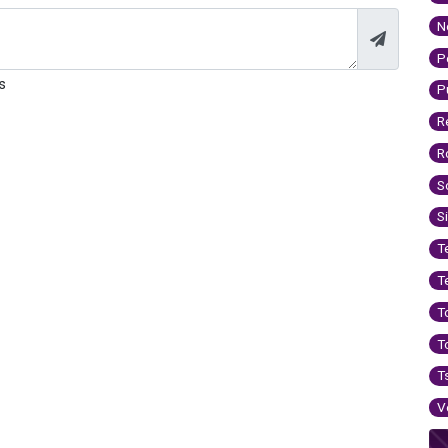
N
P
s
P
R
R
S
S
T
T
T
T
T
V