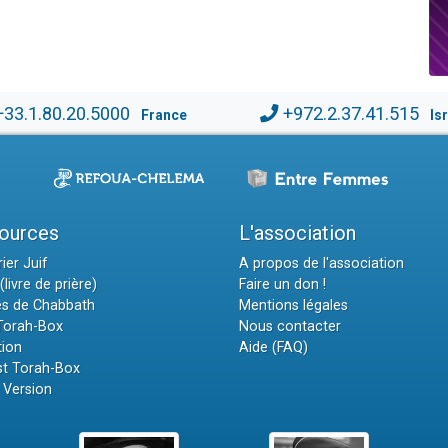
+33.1.80.20.5000
+972.2.37.41.515
France
Is
ources
L'association
ier Juif
A propos de l'association
(livre de prière)
Faire un don !
es de Chabbath
Mentions légales
 Torah-Box
Nous contacter
tion
Aide (FAQ)
t Torah-Box
 Version