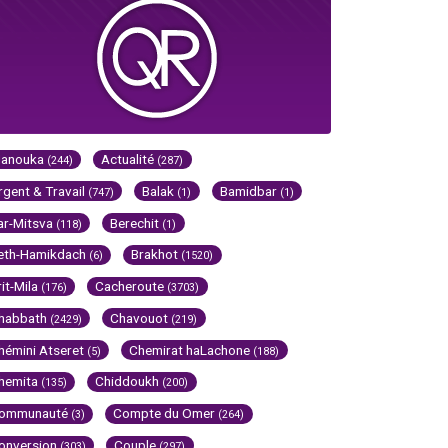
Hanouka
Actualité
(244)
(287)
rgent & Travail
Balak
Bamidbar
(747)
(1)
(1)
ar-Mitsva
Berechit
(118)
(1)
eth-Hamikdach
Brakhot
(6)
(1520)
rit-Mila
Cacheroute
(176)
(3703)
habbath
Chavouot
(2429)
(219)
hémini Atseret
Chemirat haLachone
(5)
(188)
hemita
Chiddoukh
(135)
(200)
ommunauté
Compte du Omer
(3)
(264)
onversion
Couple
(303)
(297)