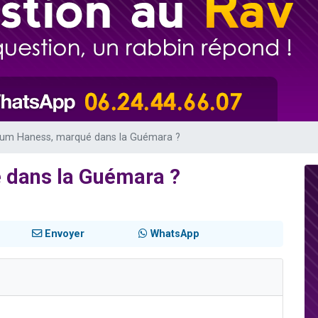
 viennent de demander une bénédiction
nnes viennent de faire un don pour Sauvez la jambe de Yohan
49 places pour étudier en groupe sur Zoom
lles musiques dans Torah-Box Music
oum Haness, marqué dans la Guémara ?
 dans la Guémara ?
Envoyer
WhatsApp