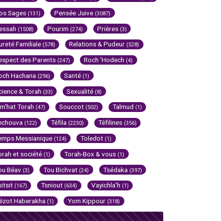
os Sages
Pensée Juive
(131)
(3087)
essah
Pourim
Prières
(1508)
(274)
(3)
ureté Familiale
Relations & Pudeur
(578)
(528)
espect des Parents
Roch 'Hodech
(247)
(4)
och Hachana
Santé
(296)
(1)
cience & Torah
Sexualité
(33)
(8)
im'hat Torah
Souccot
Talmud
(47)
(502)
(1)
echouva
Téfila
Téfilines
(122)
(2230)
(356)
emps Messianique
Toledot
(124)
(1)
orah et société
Torah-Box & vous
(1)
(1)
ou Béav
Tou Bichvat
Tsédaka
(3)
(24)
(397)
sitsit
Tsniout
Vayichla'h
(167)
(634)
(1)
ézot Haberakha
Yom Kippour
(1)
(318)