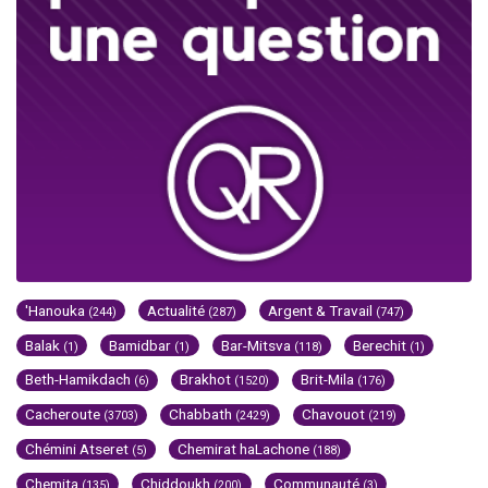
'Hanouka
Actualité
Argent & Travail
(244)
(287)
(747)
Balak
Bamidbar
Bar-Mitsva
Berechit
(1)
(1)
(118)
(1)
Beth-Hamikdach
Brakhot
Brit-Mila
(6)
(1520)
(176)
Cacheroute
Chabbath
Chavouot
(3703)
(2429)
(219)
Chémini Atseret
Chemirat haLachone
(5)
(188)
Chemita
Chiddoukh
Communauté
(135)
(200)
(3)