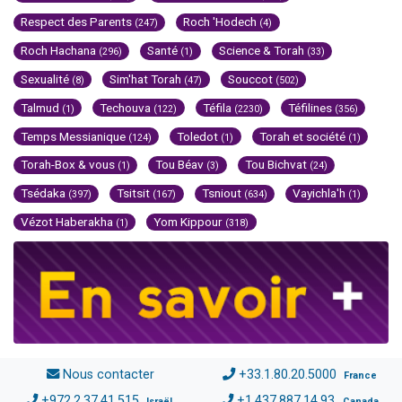
Respect des Parents
Roch 'Hodech
(247)
(4)
Roch Hachana
Santé
Science & Torah
(296)
(1)
(33)
Sexualité
Sim'hat Torah
Souccot
(8)
(47)
(502)
Talmud
Techouva
Téfila
Téfilines
(1)
(122)
(2230)
(356)
Temps Messianique
Toledot
Torah et société
(124)
(1)
(1)
Torah-Box & vous
Tou Béav
Tou Bichvat
(1)
(3)
(24)
Tsédaka
Tsitsit
Tsniout
Vayichla'h
(397)
(167)
(634)
(1)
Vézot Haberakha
Yom Kippour
(1)
(318)
Nous contacter
+33.1.80.20.5000
France
+972.2.37.41.515
+1.437.887.14.93
Israël
Canada