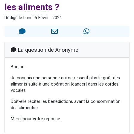
les aliments ?
Il reste 49 places pour étudier en groupe sur Zoom
12 nouvelles musiques dans Torah-Box Music
Rédigé le Lundi 5 Février 2024
3 personnes viennent de nous rejoindre sur WhatsApp
2 personnes viennent de nous rejoindre sur WhatsApp
2 personnes viennent de nous rejoindre sur WhatsApp
La question de Anonyme
Bonjour,
Je connais une personne qui ne ressent plus le goût des
aliments suite à une opération [cancer] dans les cordes
vocales.
Doit-elle réciter les bénédictions avant la consommation
des aliments ?
Merci pour votre réponse.