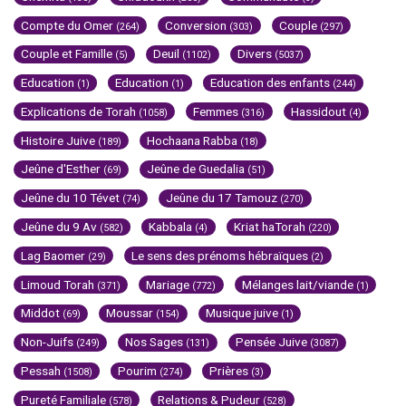
Compte du Omer
Conversion
Couple
(264)
(303)
(297)
Couple et Famille
Deuil
Divers
(5)
(1102)
(5037)
Education
Education
Education des enfants
(1)
(1)
(244)
Explications de Torah
Femmes
Hassidout
(1058)
(316)
(4)
Histoire Juive
Hochaana Rabba
(189)
(18)
Jeûne d'Esther
Jeûne de Guedalia
(69)
(51)
Jeûne du 10 Tévet
Jeûne du 17 Tamouz
(74)
(270)
Jeûne du 9 Av
Kabbala
Kriat haTorah
(582)
(4)
(220)
Lag Baomer
Le sens des prénoms hébraïques
(29)
(2)
Limoud Torah
Mariage
Mélanges lait/viande
(371)
(772)
(1)
Middot
Moussar
Musique juive
(69)
(154)
(1)
Non-Juifs
Nos Sages
Pensée Juive
(249)
(131)
(3087)
Pessah
Pourim
Prières
(1508)
(274)
(3)
Pureté Familiale
Relations & Pudeur
(578)
(528)