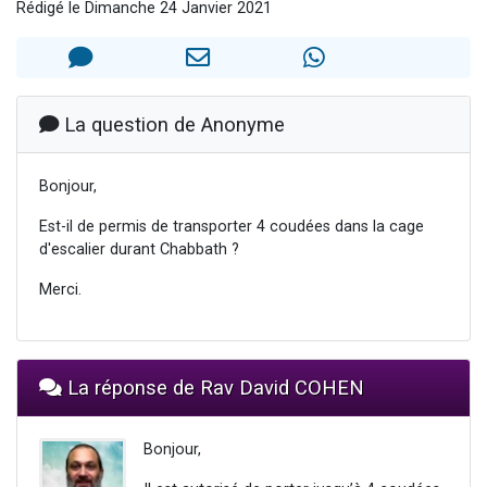
Rédigé le Dimanche 24 Janvier 2021
Il reste 49 places pour étudier en groupe sur Zoom
Eva vient de donner son Maasser
4 personnes viennent de nous rejoindre sur WhatsApp
3 personnes viennent de nous rejoindre sur WhatsApp
La question de Anonyme
3 personnes viennent de faire un don pour Événements Torah-Box
Bonjour,
Est-il de permis de transporter 4 coudées dans la cage
d'escalier durant Chabbath ?
Merci.
La réponse de Rav David COHEN
Bonjour,