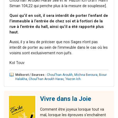
Choul’han 'Aroukh Harav 388 et le 'Hazon Ich Ora'h 'Haïm
Siman 104,22 qui penche plus à la mesure de souplesse].
Quoi qu’il en soit, il sera interdit de porter l’enfant de
l’immeuble à l’entrée de chez soi et à fortiori de la
rue à l’entrée du hall, ainsi qu’il a été rapporté plus
haut.
Aussi, il y a lieu de préciser que nos Sages n’ont pas
interdit de porter au sein de l’immeuble dans le cas où
les
voisins sont exclusivement non-juifs.
Kol Touv
Mékorot / Sources :
Choul'han Aroukh
,
Michna Beroura
,
Biour
Halakha
,
Choul'han Aroukh Harav
,
'Hazon Ich
.
Vivre dans la Joie
Comment être joyeux lorsque tout va
mal, lorsque les épreuves s'enchaînent