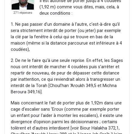
Il est autorisé de porter jusqu’à 4 coudées
(1,92 m) comme vous dites, mais, cela, à
deux conditions :
271 réponses
1. Ne pas passer d’un domaine à l’autre, c’est-à-dire qu’il
sera strictement interdit de porter (ou jeter) par exemple
la clé par la fenêtre à celui qui se trouve en bas de la
maison (même si la distance parcourue est inférieure à 4
coudées),
2. De ne le faire qu’à une seule reprise. En effet, les Sages
nous ont interdit de marcher 4 coudées puis s’arrêter et
repartir de nouveau, de peur de dépasser cette distance
par inattention, ce qui reviendrait alors à transgresser un
interdit de la Torah [Choul’han 'Aroukh 349,5 et Michna
Beroura 349,16].
Mais concernant le fait de porter plus de 1,92m dans une
cage d’escalier sans 'Erouv (comme par exemple porter
un enfant pour l'aider à monter les escaliers), il existe une
divergence d’opinion parmi les décisionnaires ; certains
tolèrent et d’autres interdisent [voir Biour Halakha 372,1,