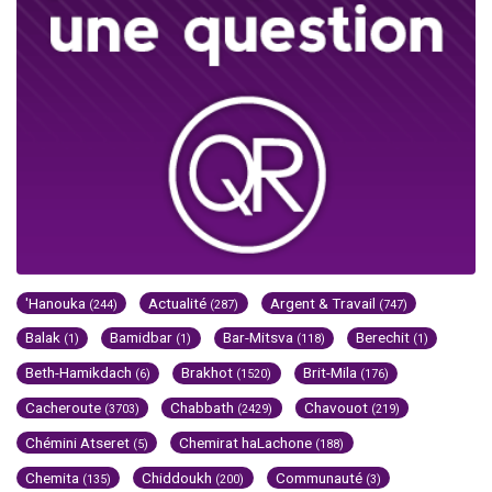
'Hanouka
Actualité
Argent & Travail
(244)
(287)
(747)
Balak
Bamidbar
Bar-Mitsva
Berechit
(1)
(1)
(118)
(1)
Beth-Hamikdach
Brakhot
Brit-Mila
(6)
(1520)
(176)
Cacheroute
Chabbath
Chavouot
(3703)
(2429)
(219)
Chémini Atseret
Chemirat haLachone
(5)
(188)
Chemita
Chiddoukh
Communauté
(135)
(200)
(3)