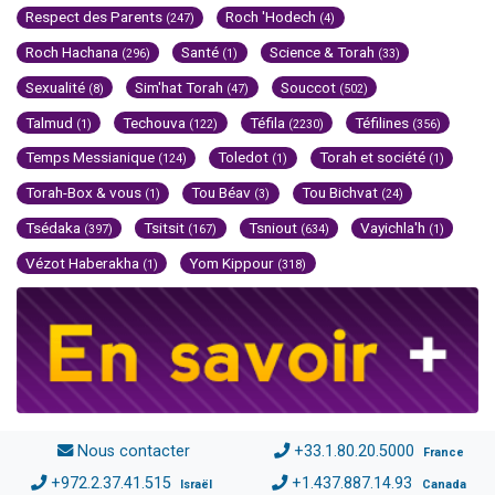
Respect des Parents
Roch 'Hodech
(247)
(4)
Roch Hachana
Santé
Science & Torah
(296)
(1)
(33)
Sexualité
Sim'hat Torah
Souccot
(8)
(47)
(502)
Talmud
Techouva
Téfila
Téfilines
(1)
(122)
(2230)
(356)
Temps Messianique
Toledot
Torah et société
(124)
(1)
(1)
Torah-Box & vous
Tou Béav
Tou Bichvat
(1)
(3)
(24)
Tsédaka
Tsitsit
Tsniout
Vayichla'h
(397)
(167)
(634)
(1)
Vézot Haberakha
Yom Kippour
(1)
(318)
Nous contacter
+33.1.80.20.5000
France
+972.2.37.41.515
+1.437.887.14.93
Israël
Canada