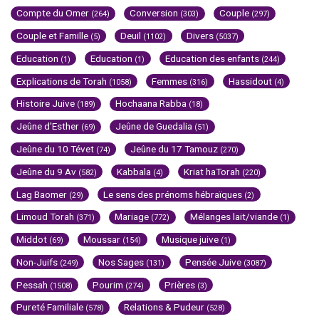
Compte du Omer
Conversion
Couple
(264)
(303)
(297)
Couple et Famille
Deuil
Divers
(5)
(1102)
(5037)
Education
Education
Education des enfants
(1)
(1)
(244)
Explications de Torah
Femmes
Hassidout
(1058)
(316)
(4)
Histoire Juive
Hochaana Rabba
(189)
(18)
Jeûne d'Esther
Jeûne de Guedalia
(69)
(51)
Jeûne du 10 Tévet
Jeûne du 17 Tamouz
(74)
(270)
Jeûne du 9 Av
Kabbala
Kriat haTorah
(582)
(4)
(220)
Lag Baomer
Le sens des prénoms hébraïques
(29)
(2)
Limoud Torah
Mariage
Mélanges lait/viande
(371)
(772)
(1)
Middot
Moussar
Musique juive
(69)
(154)
(1)
Non-Juifs
Nos Sages
Pensée Juive
(249)
(131)
(3087)
Pessah
Pourim
Prières
(1508)
(274)
(3)
Pureté Familiale
Relations & Pudeur
(578)
(528)