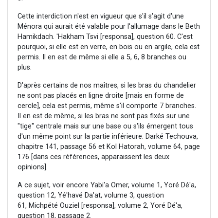
Cette interdiction n'est en vigueur que s'il s'agit d'une
Ménora qui aurait été valable pour l'allumage dans le Beth
Hamikdach. 'Hakham Tsvi [responsa], question 60. C'est
pourquoi, si elle est en verre, en bois ou en argile, cela est
permis. Il en est de même si elle a 5, 6, 8 branches ou
plus.
D'après certains de nos maîtres, si les bras du chandelier
ne sont pas placés en ligne droite [mais en forme de
cercle], cela est permis, même s'il comporte 7 branches.
Il en est de même, si les bras ne sont pas fixés sur une
"tige" centrale mais sur une base ou s'ils émergent tous
d'un même point sur la partie inférieure. Darké Techouva,
chapitre 141, passage 56 et Kol Hatorah, volume 64, page
176 [dans ces références, apparaissent les deux
opinions].
A ce sujet, voir encore Yabi'a Omer, volume 1, Yoré Dé'a,
question 12, Yé'havé Da'at, volume 3, question
61, Michpété Ouziel [responsa], volume 2, Yoré Dé'a,
question 18, passage 2.