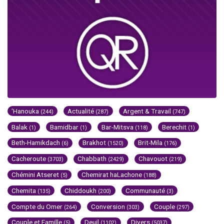
'Hanouka
Actualité
Argent & Travail
(244)
(287)
(747)
Balak
Bamidbar
Bar-Mitsva
Berechit
(1)
(1)
(118)
(1)
Beth-Hamikdach
Brakhot
Brit-Mila
(6)
(1520)
(176)
Cacheroute
Chabbath
Chavouot
(3703)
(2429)
(219)
Chémini Atseret
Chemirat haLachone
(5)
(188)
Chemita
Chiddoukh
Communauté
(135)
(200)
(3)
Compte du Omer
Conversion
Couple
(264)
(303)
(297)
Couple et Famille
Deuil
Divers
(5)
(1102)
(5037)