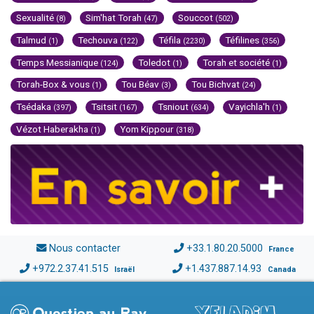
Sexualité
Sim'hat Torah
Souccot
(8)
(47)
(502)
Talmud
Techouva
Téfila
Téfilines
(1)
(122)
(2230)
(356)
Temps Messianique
Toledot
Torah et société
(124)
(1)
(1)
Torah-Box & vous
Tou Béav
Tou Bichvat
(1)
(3)
(24)
Tsédaka
Tsitsit
Tsniout
Vayichla'h
(397)
(167)
(634)
(1)
Vézot Haberakha
Yom Kippour
(1)
(318)
Nous contacter
+33.1.80.20.5000
France
+972.2.37.41.515
+1.437.887.14.93
Israël
Canada