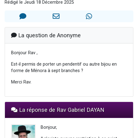
Rédigé le Jeudi 18 Décembre 2025
Nouvelle émission radio : Visions de grandeur n°104 : Le Chabbath et le Birkat Hamazone à travers le temps
61 personnes viennent de demander une bénédiction
Ariel vient de donner son Maasser
Il reste 49 places pour étudier en groupe sur Zoom
La question de Anonyme
Eva vient de donner son Maasser
Bonjour Rav ,
Est-il permis de porter un pendentif ou autre bijou en
forme de Ménora à sept branches ?
Merci Rav.
La réponse de Rav Gabriel DAYAN
Bonjour,