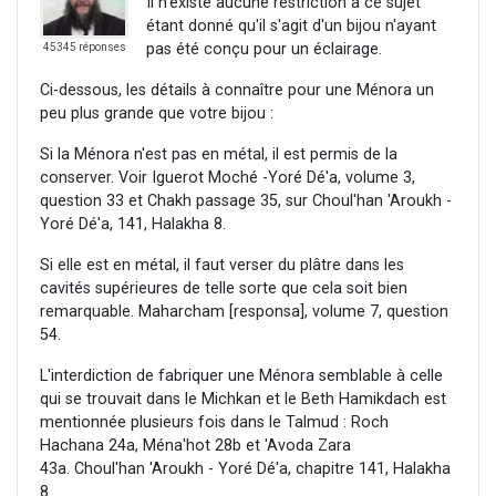
Il n'existe aucune restriction à ce sujet
étant donné qu'il s'agit d'un bijou n'ayant
pas été conçu pour un éclairage.
45345 réponses
Ci-dessous, les détails à connaître pour une Ménora un
peu plus grande que votre bijou :
Si la Ménora n'est pas en métal, il est permis de la
conserver. Voir Iguerot Moché -Yoré Dé'a, volume 3,
question 33 et Chakh passage 35, sur Choul'han 'Aroukh -
Yoré Dé'a, 141, Halakha 8.
Si elle est en métal, il faut verser du plâtre dans les
cavités supérieures de telle sorte que cela soit bien
remarquable. Maharcham [responsa], volume 7, question
54.
L'interdiction de fabriquer une Ménora semblable à celle
qui se trouvait dans le Michkan et le Beth Hamikdach est
mentionnée plusieurs fois dans le Talmud : Roch
Hachana 24a, Ména'hot 28b et 'Avoda Zara
43a. Choul'han 'Aroukh - Yoré Dé'a, chapitre 141, Halakha
8.