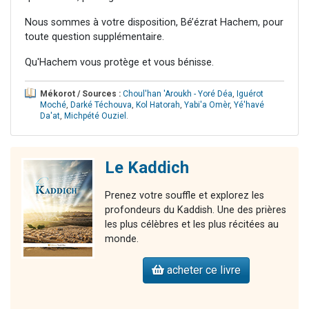
Nous sommes à votre disposition, Bé’ézrat Hachem, pour
toute question supplémentaire.
Qu'Hachem vous protège et vous bénisse.
Mékorot / Sources :
Choul'han 'Aroukh - Yoré Déa
,
Iguérot
Moché
,
Darké Téchouva
,
Kol Hatorah
,
Yabi'a Omèr
,
Yé'havé
Da'at
,
Michpété Ouziel
.
Le Kaddich
Prenez votre souffle et explorez les
profondeurs du Kaddish. Une des prières
les plus célèbres et les plus récitées au
monde.
acheter ce livre