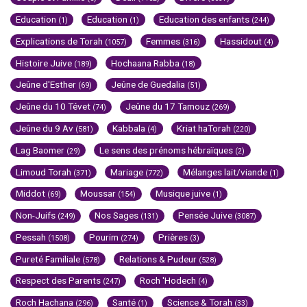
Education
Education
Education des enfants
(1)
(1)
(244)
Explications de Torah
Femmes
Hassidout
(1057)
(316)
(4)
Histoire Juive
Hochaana Rabba
(189)
(18)
Jeûne d'Esther
Jeûne de Guedalia
(69)
(51)
Jeûne du 10 Tévet
Jeûne du 17 Tamouz
(74)
(269)
Jeûne du 9 Av
Kabbala
Kriat haTorah
(581)
(4)
(220)
Lag Baomer
Le sens des prénoms hébraïques
(29)
(2)
Limoud Torah
Mariage
Mélanges lait/viande
(371)
(772)
(1)
Middot
Moussar
Musique juive
(69)
(154)
(1)
Non-Juifs
Nos Sages
Pensée Juive
(249)
(131)
(3087)
Pessah
Pourim
Prières
(1508)
(274)
(3)
Pureté Familiale
Relations & Pudeur
(578)
(528)
Respect des Parents
Roch 'Hodech
(247)
(4)
Roch Hachana
Santé
Science & Torah
(296)
(1)
(33)