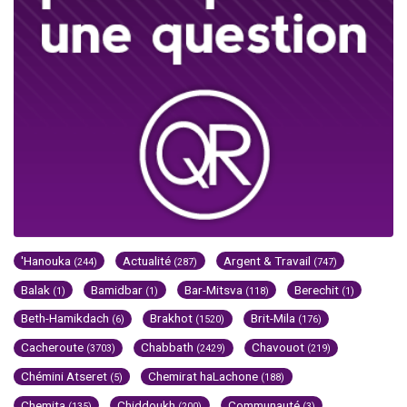
'Hanouka
Actualité
Argent & Travail
(244)
(287)
(747)
Balak
Bamidbar
Bar-Mitsva
Berechit
(1)
(1)
(118)
(1)
Beth-Hamikdach
Brakhot
Brit-Mila
(6)
(1520)
(176)
Cacheroute
Chabbath
Chavouot
(3703)
(2429)
(219)
Chémini Atseret
Chemirat haLachone
(5)
(188)
Chemita
Chiddoukh
Communauté
(135)
(200)
(3)