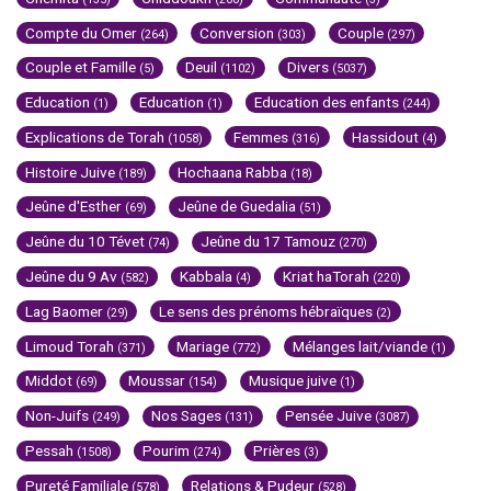
Compte du Omer
Conversion
Couple
(264)
(303)
(297)
Couple et Famille
Deuil
Divers
(5)
(1102)
(5037)
Education
Education
Education des enfants
(1)
(1)
(244)
Explications de Torah
Femmes
Hassidout
(1058)
(316)
(4)
Histoire Juive
Hochaana Rabba
(189)
(18)
Jeûne d'Esther
Jeûne de Guedalia
(69)
(51)
Jeûne du 10 Tévet
Jeûne du 17 Tamouz
(74)
(270)
Jeûne du 9 Av
Kabbala
Kriat haTorah
(582)
(4)
(220)
Lag Baomer
Le sens des prénoms hébraïques
(29)
(2)
Limoud Torah
Mariage
Mélanges lait/viande
(371)
(772)
(1)
Middot
Moussar
Musique juive
(69)
(154)
(1)
Non-Juifs
Nos Sages
Pensée Juive
(249)
(131)
(3087)
Pessah
Pourim
Prières
(1508)
(274)
(3)
Pureté Familiale
Relations & Pudeur
(578)
(528)