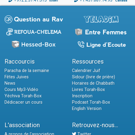
+972.2.37.41.515
+1.437.887.14.93
Israël
Canada
Raccourcis
Ressources
Paracha de la semaine
Calendrier Juif
Fêtes Juives
Sidour (livre de prière)
News
Horaires de Chabbath
Cours Mp3-Vidéo
Livres Torah-Box
Yéchiva Torah-Box
Inscription
Dédicacer un cours
Podcast Torah-Box
English Version
L'association
Retrouvez-nous...
A propos de l'association
Twitter