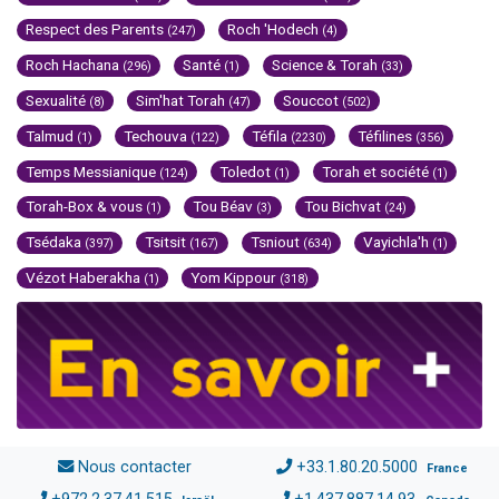
Respect des Parents
Roch 'Hodech
(247)
(4)
Roch Hachana
Santé
Science & Torah
(296)
(1)
(33)
Sexualité
Sim'hat Torah
Souccot
(8)
(47)
(502)
Talmud
Techouva
Téfila
Téfilines
(1)
(122)
(2230)
(356)
Temps Messianique
Toledot
Torah et société
(124)
(1)
(1)
Torah-Box & vous
Tou Béav
Tou Bichvat
(1)
(3)
(24)
Tsédaka
Tsitsit
Tsniout
Vayichla'h
(397)
(167)
(634)
(1)
Vézot Haberakha
Yom Kippour
(1)
(318)
Nous contacter
+33.1.80.20.5000
France