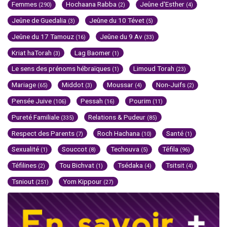
Femmes
Hochaana Rabba
Jeûne d'Esther
(290)
(2)
(4)
Jeûne de Guedalia
Jeûne du 10 Tévet
(3)
(5)
Jeûne du 17 Tamouz
Jeûne du 9 Av
(16)
(33)
Kriat haTorah
Lag Baomer
(3)
(1)
Le sens des prénoms hébraïques
Limoud Torah
(1)
(23)
Mariage
Middot
Moussar
Non-Juifs
(65)
(3)
(4)
(2)
Pensée Juive
Pessah
Pourim
(106)
(16)
(11)
Pureté Familiale
Relations & Pudeur
(335)
(85)
Respect des Parents
Roch Hachana
Santé
(7)
(10)
(1)
Sexualité
Souccot
Techouva
Téfila
(1)
(8)
(5)
(96)
Téfilines
Tou Bichvat
Tsédaka
Tsitsit
(2)
(1)
(4)
(4)
Tsniout
Yom Kippour
(251)
(27)