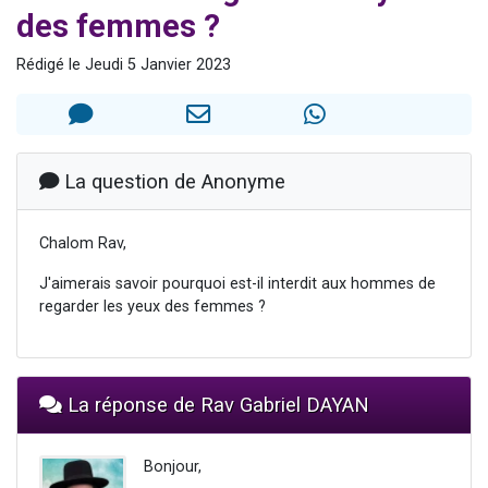
des femmes ?
Ariel vient de donner son Maasser
Il reste 49 places pour étudier en groupe sur Zoom
Rédigé le Jeudi 5 Janvier 2023
Nathaniel vient de donner son Maasser
6 personnes viennent de faire un don pour 5 enfants déjà orphelins risquent de perdre leur maman
3 personnes viennent de nous rejoindre sur WhatsApp
La question de Anonyme
Chalom Rav,
J'aimerais savoir pourquoi est-il interdit aux hommes de
regarder les yeux des femmes ?
La réponse de Rav Gabriel DAYAN
Bonjour,