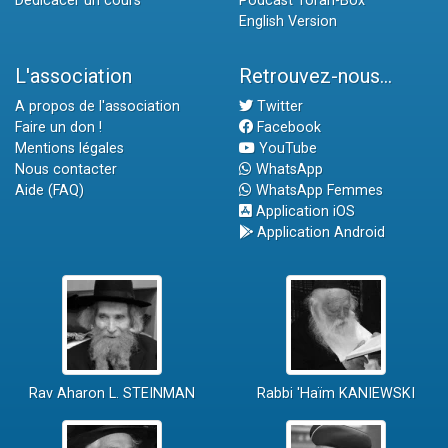
Dédicacer un cours
Podcast Torah-Box
English Version
L'association
Retrouvez-nous...
A propos de l'association
Twitter
Faire un don !
Facebook
Mentions légales
YouTube
Nous contacter
WhatsApp
Aide (FAQ)
WhatsApp Femmes
Application iOS
Application Android
Rav Aharon L. STEINMAN
Rabbi 'Haïm KANIEWSKI