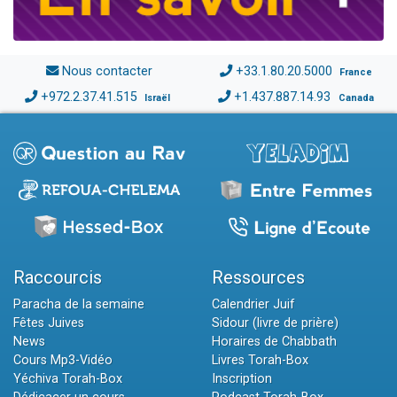
Nous contacter
+33.1.80.20.5000
France
+972.2.37.41.515
+1.437.887.14.93
Israël
Canada
Raccourcis
Ressources
Paracha de la semaine
Calendrier Juif
Fêtes Juives
Sidour (livre de prière)
News
Horaires de Chabbath
Cours Mp3-Vidéo
Livres Torah-Box
Yéchiva Torah-Box
Inscription