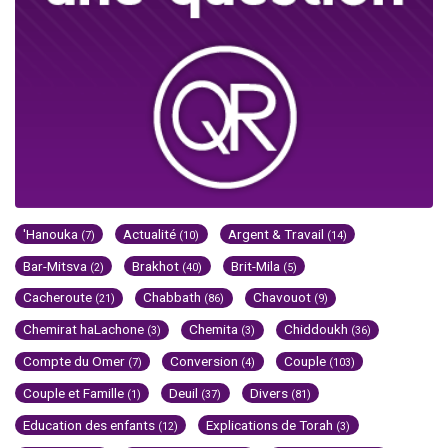
'Hanouka
Actualité
Argent & Travail
(7)
(10)
(14)
Bar-Mitsva
Brakhot
Brit-Mila
(2)
(40)
(5)
Cacheroute
Chabbath
Chavouot
(21)
(86)
(9)
Chemirat haLachone
Chemita
Chiddoukh
(3)
(3)
(36)
Compte du Omer
Conversion
Couple
(7)
(4)
(103)
Couple et Famille
Deuil
Divers
(1)
(37)
(81)
Education des enfants
Explications de Torah
(12)
(3)