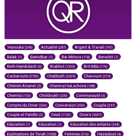
'Hanouka
Actualité
Argent & Travail
(244)
(287)
(747)
Balak
Bamidbar
Bar-Mitsva
Berechit
(1)
(1)
(118)
(1)
Beth-Hamikdach
Brakhot
Brit-Mila
(6)
(1520)
(176)
Cacheroute
Chabbath
Chavouot
(3703)
(2429)
(219)
Chémini Atseret
Chemirat haLachone
(5)
(188)
Chemita
Chiddoukh
Communauté
(135)
(200)
(3)
Compte du Omer
Conversion
Couple
(264)
(303)
(297)
Couple et Famille
Deuil
Divers
(5)
(1102)
(5037)
Education
Education
Education des enfants
(1)
(1)
(244)
Explications de Torah
Femmes
Hassidout
(1058)
(316)
(4)