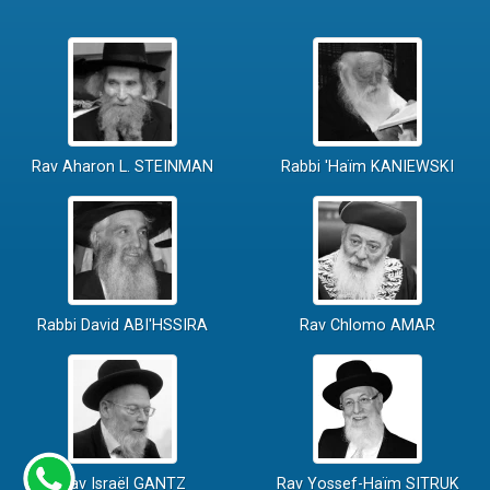
Rav Aharon L. STEINMAN
Rabbi 'Haïm KANIEWSKI
Rabbi David ABI'HSSIRA
Rav Chlomo AMAR
Rav Israël GANTZ
Rav Yossef-Haïm SITRUK