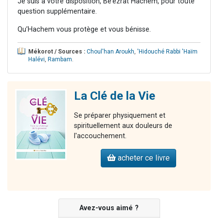
Je suis à votre disposition, Bé’ézrat Hachem, pour toute
question supplémentaire.
Qu’Hachem vous protège et vous bénisse.
Mékorot / Sources :
Choul'han Aroukh
,
'Hidouché Rabbi 'Haïm
Halévi
,
Rambam
.
La Clé de la Vie
Se préparer physiquement et
spirituellement aux douleurs de
l'accouchement.
acheter ce livre
Avez-vous aimé ?