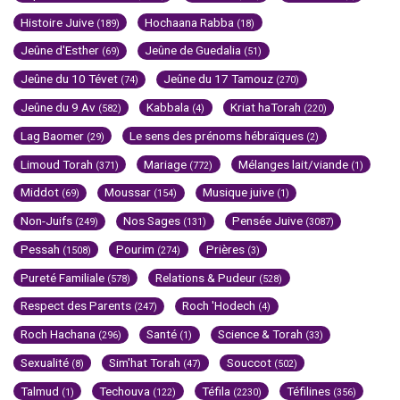
Histoire Juive
Hochaana Rabba
(189)
(18)
Jeûne d'Esther
Jeûne de Guedalia
(69)
(51)
Jeûne du 10 Tévet
Jeûne du 17 Tamouz
(74)
(270)
Jeûne du 9 Av
Kabbala
Kriat haTorah
(582)
(4)
(220)
Lag Baomer
Le sens des prénoms hébraïques
(29)
(2)
Limoud Torah
Mariage
Mélanges lait/viande
(371)
(772)
(1)
Middot
Moussar
Musique juive
(69)
(154)
(1)
Non-Juifs
Nos Sages
Pensée Juive
(249)
(131)
(3087)
Pessah
Pourim
Prières
(1508)
(274)
(3)
Pureté Familiale
Relations & Pudeur
(578)
(528)
Respect des Parents
Roch 'Hodech
(247)
(4)
Roch Hachana
Santé
Science & Torah
(296)
(1)
(33)
Sexualité
Sim'hat Torah
Souccot
(8)
(47)
(502)
Talmud
Techouva
Téfila
Téfilines
(1)
(122)
(2230)
(356)