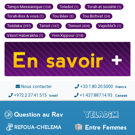
Temps Messianique
Toledot
Torah et société
(124)
(1)
(1)
Torah-Box & vous
Tou Béav
Tou Bichvat
(1)
(3)
(24)
Tsédaka
Tsitsit
Tsniout
Vayichla'h
(397)
(167)
(634)
(1)
Vézot Haberakha
Yom Kippour
(1)
(318)
Nous contacter
+33.1.80.20.5000
France
+972.2.37.41.515
+1.437.887.14.93
Israël
Canada