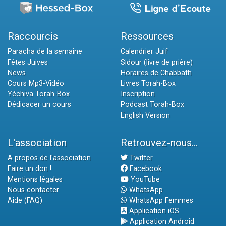
Raccourcis
Ressources
Paracha de la semaine
Calendrier Juif
Fêtes Juives
Sidour (livre de prière)
News
Horaires de Chabbath
Cours Mp3-Vidéo
Livres Torah-Box
Yéchiva Torah-Box
Inscription
Dédicacer un cours
Podcast Torah-Box
English Version
L'association
Retrouvez-nous...
A propos de l'association
Twitter
Faire un don !
Facebook
Mentions légales
YouTube
Nous contacter
WhatsApp
Aide (FAQ)
WhatsApp Femmes
Application iOS
Application Android