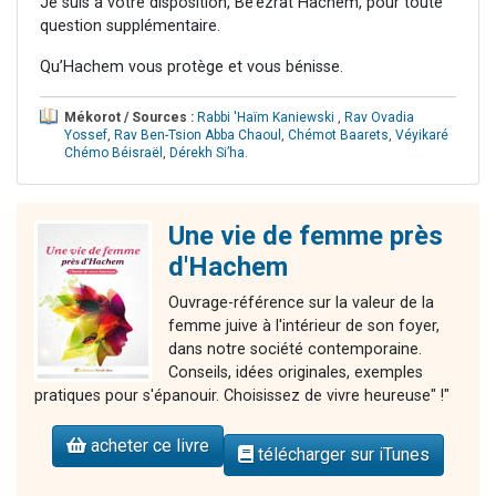
Je suis à votre disposition, Bé’ézrat Hachem, pour toute
question supplémentaire.
Qu’Hachem vous protège et vous bénisse.
Mékorot / Sources :
Rabbi 'Haïm Kaniewski
,
Rav Ovadia
Yossef
,
Rav Ben-Tsion Abba Chaoul
,
Chémot Baarets
,
Véyikaré
Chémo Béisraël
,
Dérekh Si’ha
.
Une vie de femme près
d'Hachem
Ouvrage-référence sur la valeur de la
femme juive à l'intérieur de son foyer,
dans notre société contemporaine.
Conseils, idées originales, exemples
pratiques pour s'épanouir. Choisissez de vivre heureuse" !"
acheter ce livre
télécharger sur iTunes