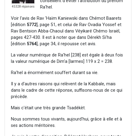
conseillent d'éviter l'attribution du prénom
Ra'hel.
45328 réponses
Voir l'avis de Rav 'Haïm Kaniewski dans Chémot Baarets
[édition
5772
], page 51, et celui de Rav Ovadia Yossef et
Rav Bentsion Abba-Chaoul dans Véyikaré Chémo Israël,
pages 427-430. Il est à noter que dans Dérekh Si'ha
[édition
5764
], page 34, il repousse cet avis.
La valeur numérique de Ra'hel [238] est égale à deux fois
la valeur numérique de Dim'a [larmes] 119 x 2 = 238.
Ra'hel a énormément souffert durant sa vie.
Il y a d'autres raisons qui relèvent de la Kabbale, mais
dans le cadre de cette réponse, suffisons-nous de ce qui
précède.
Mais c'était une très grande Tsadékèt.
Nous sommes tous vivants, aujourd'hui, grâce à elle et à
ses actions méritoires.