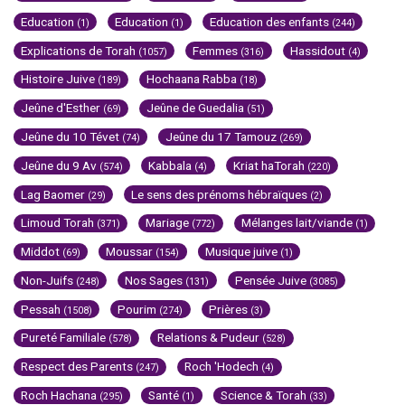
Education
Education
Education des enfants
(1)
(1)
(244)
Explications de Torah
Femmes
Hassidout
(1057)
(316)
(4)
Histoire Juive
Hochaana Rabba
(189)
(18)
Jeûne d'Esther
Jeûne de Guedalia
(69)
(51)
Jeûne du 10 Tévet
Jeûne du 17 Tamouz
(74)
(269)
Jeûne du 9 Av
Kabbala
Kriat haTorah
(574)
(4)
(220)
Lag Baomer
Le sens des prénoms hébraïques
(29)
(2)
Limoud Torah
Mariage
Mélanges lait/viande
(371)
(772)
(1)
Middot
Moussar
Musique juive
(69)
(154)
(1)
Non-Juifs
Nos Sages
Pensée Juive
(248)
(131)
(3085)
Pessah
Pourim
Prières
(1508)
(274)
(3)
Pureté Familiale
Relations & Pudeur
(578)
(528)
Respect des Parents
Roch 'Hodech
(247)
(4)
Roch Hachana
Santé
Science & Torah
(295)
(1)
(33)