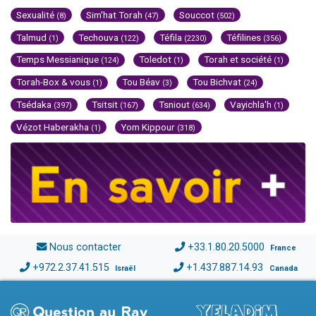
Sexualité
Sim'hat Torah
Souccot
(8)
(47)
(502)
Talmud
Techouva
Téfila
Téfilines
(1)
(122)
(2230)
(356)
Temps Messianique
Toledot
Torah et société
(124)
(1)
(1)
Torah-Box & vous
Tou Béav
Tou Bichvat
(1)
(3)
(24)
Tsédaka
Tsitsit
Tsniout
Vayichla'h
(397)
(167)
(634)
(1)
Vézot Haberakha
Yom Kippour
(1)
(318)
Nous contacter
+33.1.80.20.5000
France
+972.2.37.41.515
+1.437.887.14.93
Israël
Canada