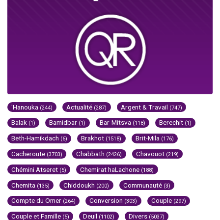
'Hanouka
Actualité
Argent & Travail
(244)
(287)
(747)
Balak
Bamidbar
Bar-Mitsva
Berechit
(1)
(1)
(118)
(1)
Beth-Hamikdach
Brakhot
Brit-Mila
(6)
(1518)
(176)
Cacheroute
Chabbath
Chavouot
(3703)
(2426)
(219)
Chémini Atseret
Chemirat haLachone
(5)
(188)
Chemita
Chiddoukh
Communauté
(135)
(200)
(3)
Compte du Omer
Conversion
Couple
(264)
(303)
(297)
Couple et Famille
Deuil
Divers
(5)
(1102)
(5037)