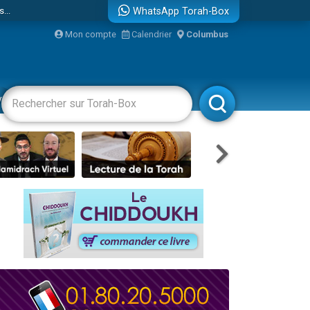
...
WhatsApp Torah-Box
Mon compte
Calendrier
Columbus
vertissements
Livres
Rabbanim
bre