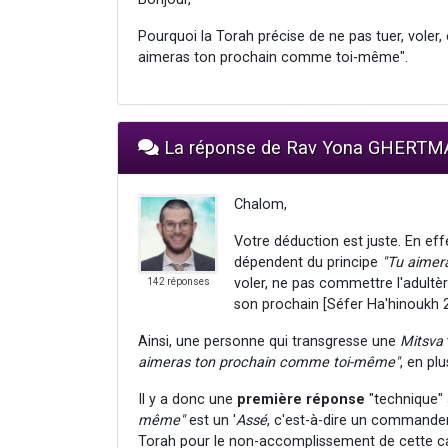
Pourquoi la Torah précise de ne pas tuer, voler, e
aimeras ton prochain comme toi-même".
La réponse de Rav Yona GHERT
Chalom,
Votre déduction est juste. En ef
dépendent du principe
"Tu aimer
voler, ne pas commettre l'adultè
142 réponses
son prochain [Séfer Ha'hinoukh 
Ainsi, une personne qui transgresse une
Mitsva
aimeras ton prochain comme toi-même"
, en plu
Il y a donc une
première réponse
"technique" 
même"
est un '
Assé
, c'est-à-dire un commandeme
Torah pour le non-accomplissement de cette c