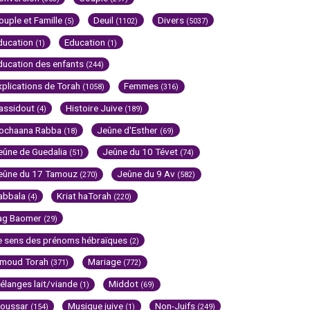
ouple et Famille
Deuil
Divers
(5)
(1102)
(5037)
ducation
Education
(1)
(1)
ducation des enfants
(244)
xplications de Torah
Femmes
(1058)
(316)
assidout
Histoire Juive
(4)
(189)
ochaana Rabba
Jeûne d'Esther
(18)
(69)
eûne de Guedalia
Jeûne du 10 Tévet
(51)
(74)
eûne du 17 Tamouz
Jeûne du 9 Av
(270)
(582)
abbala
Kriat haTorah
(4)
(220)
ag Baomer
(29)
e sens des prénoms hébraïques
(2)
imoud Torah
Mariage
(371)
(772)
élanges lait/viande
Middot
(1)
(69)
oussar
Musique juive
Non-Juifs
(154)
(1)
(249)