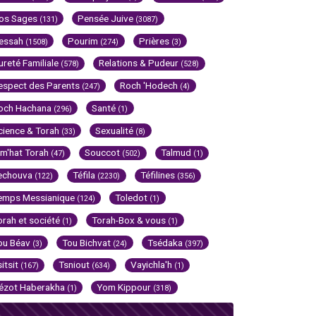
os Sages
Pensée Juive
(131)
(3087)
essah
Pourim
Prières
(1508)
(274)
(3)
ureté Familiale
Relations & Pudeur
(578)
(528)
espect des Parents
Roch 'Hodech
(247)
(4)
och Hachana
Santé
(296)
(1)
cience & Torah
Sexualité
(33)
(8)
im'hat Torah
Souccot
Talmud
(47)
(502)
(1)
echouva
Téfila
Téfilines
(122)
(2230)
(356)
emps Messianique
Toledot
(124)
(1)
orah et société
Torah-Box & vous
(1)
(1)
ou Béav
Tou Bichvat
Tsédaka
(3)
(24)
(397)
sitsit
Tsniout
Vayichla'h
(167)
(634)
(1)
ézot Haberakha
Yom Kippour
(1)
(318)