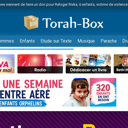
es viennent de faire un don pour Reloger Rivka, 6 enfants, victime de violences
es viennent de faire un don pour 1 Journée de Vacances Pour les Enfants
 viennent de demander une bénédiction
viennent de nous rejoindre sur WhatsApp
49 places pour étudier en groupe sur Zoom
emmes
Enfants
Etude sur Texte
Musique
Paracha
Di
nes viennent de faire un don pour Diane, 80 ans, dans un appartement insalu
 donner son Maasser
viennent de nous rejoindre sur WhatsApp
viennent de nous rejoindre sur WhatsApp
es viennent de faire un don pour 5 jours de vacances aux Orphelins
de donner son Maasser
viennent de nous rejoindre sur WhatsApp
 viennent de demander une bénédiction
lles musiques dans Torah-Box Music
nnes viennent de faire un don pour Sauvez la jambe de Yohan