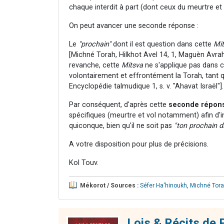
chaque interdit à part (dont ceux du meurtre et d
On peut avancer une seconde réponse :
Le
"prochain"
dont il est question dans cette
Mi
[Michné Torah, Hilkhot Avel 14, 1, Maguèn Avra
revanche, cette
Mitsva
ne s'applique pas dans c
volontairement et effrontément la Torah, tant qu
Encyclopédie talmudique 1, s. v. "Ahavat Israël"].
Par conséquent, d'après cette
seconde répon
spécifiques (meurtre et vol notamment) afin d'i
quiconque, bien qu'il ne soit pas
"ton prochain d
A votre disposition pour plus de précisions.
Kol Touv.
Mékorot / Sources :
Séfer Ha'hinoukh
,
Michné Tor
Lois & Récits de