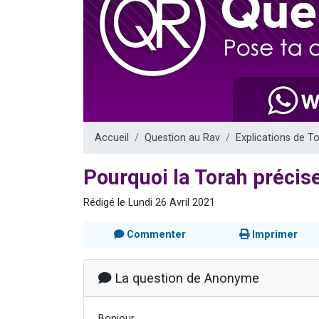
Il reste 
3 personnes 
2 personnes 
2 nouvel
6 personnes 
Accueil
Question au Rav
Explications de T
Pourquoi la Torah précise
Rédigé le Lundi 26 Avril 2021
Commenter
Imprimer
La question de Anonyme
Bonjour,