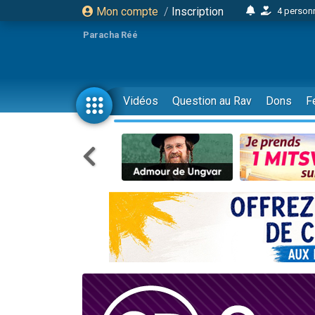
Mon compte
/
Inscription
4 personn
2 personn
Paracha Réé
17 personnes
4 personnes 
Il reste 
Vidéos
Question au Rav
Dons
F
23 person
Eva vient de
4 personnes 
3 personnes 
3 personn
Odaya vient 
2 personnes 
13 personnes
12 nouve
30 perso