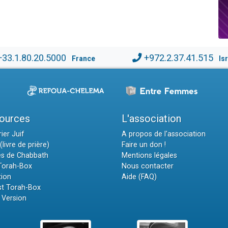
+33.1.80.20.5000
+972.2.37.41.515
France
Is
ources
L'association
ier Juif
A propos de l'association
(livre de prière)
Faire un don !
es de Chabbath
Mentions légales
 Torah-Box
Nous contacter
tion
Aide (FAQ)
t Torah-Box
 Version