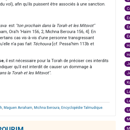
u vol), afin qu'ils puissent être associés à une sanction.
C
E
tsva
est
"ton prochain dans la Torah et les Mitsvot"
E
ham, Ora'h 'Haïm 156, 2, Michna Beroura 156, 4]. En
E
ertains cas vis-à-vis d'une personne transgressant
'elle n'a pas fait
Téchouva
[cf. Pessa'him 113b et
H
H
se
, il est nécessaire pour la Torah de préciser ces interdits
J
ndiquer qu'il est interdit de causer un dommage à
ans la Torah et les Mitsvot".
J
K
L
L
ah
,
Maguen Avraham
,
Michna Beroura
,
Encyclopédie Talmudique
.
L
M
 POURIM
M