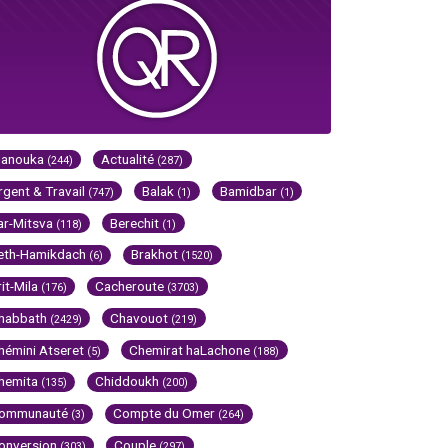
Hanouka
Actualité
(244)
(287)
rgent & Travail
Balak
Bamidbar
(747)
(1)
(1)
ar-Mitsva
Berechit
(118)
(1)
eth-Hamikdach
Brakhot
(6)
(1520)
rit-Mila
Cacheroute
(176)
(3703)
habbath
Chavouot
(2429)
(219)
hémini Atseret
Chemirat haLachone
(5)
(188)
hemita
Chiddoukh
(135)
(200)
ommunauté
Compte du Omer
(3)
(264)
onversion
Couple
(303)
(297)