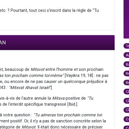
tc. ? Pourtant, tout ceci s'inscrit dans la règle de "Tu
MAN
'
A
B
fet, beaucoup de
Mitsvot
entre l'homme et son prochain
B
as ton prochain comme toi-même"
[Vayikra 19, 18] : ne pas
re, ou encore de ne pas causer un quelconque préjudice à
B
243 :
"Mitsvat Ahavat Israël"
].
C
vis-à-vis de l'autre annule la
Mitsva
positive de
"Tu
C
s de l'interdit spécifique transgressé [Ibid.].
C
à votre question :
"Tu aimeras ton prochain comme toi-
C
nt positif. Or, il n'y a pas de sanction concrète selon la
atégorie de
Mitsvot
. Il était donc nécessaire de préciser
C