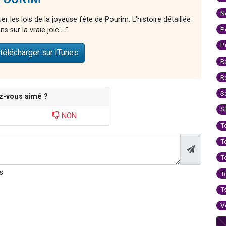
N
r les lois de la joyeuse fête de Pourim. L'histoire détaillée
P
s sur la vraie joie"..."
P
télécharger sur iTunes
R
R
S
z-vous aimé ?
S
NON
T
T
T
s
T
T
V