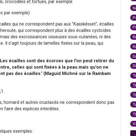
rds, crocodiles et tortues, par exemple
N
ues par exemple)
P
écailles qui ne correspondent pas aux "Kasskésset", écailles
P
eroute, qui correspondent plus à des écailles cycloïdes
jamais des excroissances osseuses sous-cutanées, ni des
R
 Il s'agit toujours de lamelles fixées sur la peau, qui
R
S
"Les écailles sont des écorces que l'on peut retirer du
S
ntre, celles qui sont fixées à la peau mais qu'on ne
ont pas des écailles." (Maguid Michné sur le Rambam
T
T
,1.
T
es, homard et autres crustacés ne correspondent donc pas
T
 en faire des espèces interdites.
T
V
uelques exemples :