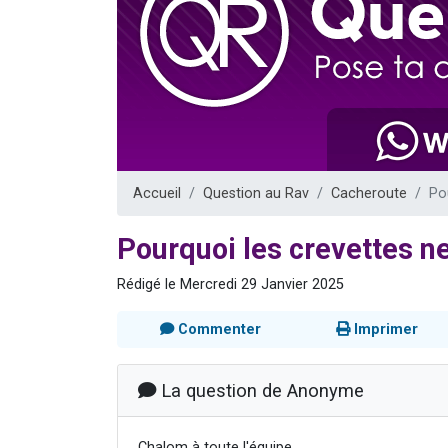
6 personnes 
4 personn
2 personn
4 personnes 
3 nouvel
Accueil
Question au Rav
Cacheroute
Po
Pourquoi les crevettes n
Rédigé le Mercredi 29 Janvier 2025
Commenter
Imprimer
La question de Anonyme
Chalom à toute l'équipe,