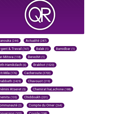
Hanouka
Actualité
(244)
(287)
rgent & Travail
Balak
Bamidbar
(747)
(1)
(1)
ar-Mitsva
Berechit
(118)
(1)
eth-Hamikdach
Brakhot
(6)
(1520)
rit-Mila
Cacheroute
(176)
(3703)
habbath
Chavouot
(2429)
(219)
hémini Atseret
Chemirat haLachone
(5)
(188)
hemita
Chiddoukh
(135)
(201)
ommunauté
Compte du Omer
(3)
(264)
onversion
Couple
(303)
(298)