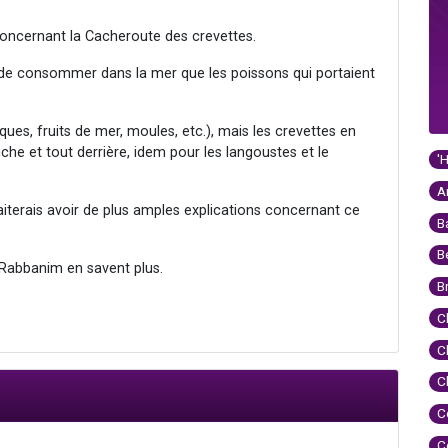
concernant la Cacheroute des crevettes.
le de consommer dans la mer que les poissons qui portaient
ues, fruits de mer, moules, etc.), mais les crevettes en
che et tout derrière, idem pour les langoustes et le
'
A
iterais avoir de plus amples explications concernant ce
B
B
 Rabbanim en savent plus.
B
C
C
C
C
C