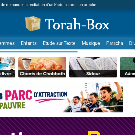
 de demander la récitation d'un Kaddich pour un proche
viennent de nous rejoindre sur WhatsApp
viennent de nous rejoindre sur WhatsApp
donner son Maasser
nes viennent de faire un don pour Événements Torah-Box
emmes
Enfants
Etude sur Texte
Musique
Paracha
Di
r vient de donner son Maasser
es viennent de faire un don pour Tsédaka : pauvres d'Israel
viennent de nous rejoindre sur WhatsApp
 viennent de demander une bénédiction
49 places pour étudier en groupe sur Zoom
es viennent de faire un don pour Diane, 80 ans, dans un appartement insalub
viennent de nous rejoindre sur WhatsApp
 viennent de demander une bénédiction
49 places pour étudier en groupe sur Zoom
viennent de nous rejoindre sur WhatsApp