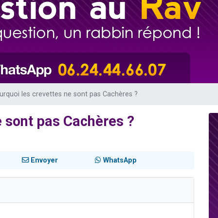
viennent de nous rejoindre sur WhatsApp
es viennent de faire un don pour Reloger Rivka, 6 enfants, victime de violences
es viennent de faire un don pour 1 Journée de Vacances Pour les Enfants
viennent de nous rejoindre sur WhatsApp
les musiques dans Torah-Box Music
urquoi les crevettes ne sont pas Cachères ?
e sont pas Cachères ?
Envoyer
WhatsApp