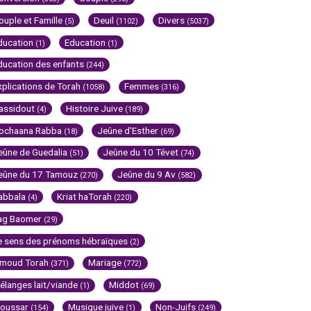
ouple et Famille
Deuil
Divers
(5)
(1102)
(5037)
ducation
Education
(1)
(1)
ducation des enfants
(244)
xplications de Torah
Femmes
(1058)
(316)
assidout
Histoire Juive
(4)
(189)
ochaana Rabba
Jeûne d'Esther
(18)
(69)
eûne de Guedalia
Jeûne du 10 Tévet
(51)
(74)
eûne du 17 Tamouz
Jeûne du 9 Av
(270)
(582)
abbala
Kriat haTorah
(4)
(220)
ag Baomer
(29)
e sens des prénoms hébraïques
(2)
imoud Torah
Mariage
(371)
(772)
élanges lait/viande
Middot
(1)
(69)
oussar
Musique juive
Non-Juifs
(154)
(1)
(249)