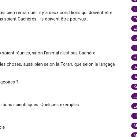
C
s bien remarquer, il y a deux conditions qui doivent être
E
s soient Cachères : ils doivent être pourvus :
E
E
H
soient réunies, sinon l'animal n'est pas Cachère.
H
ir les choses, aussi bien selon la Torah, que selon le langage
J
J
ageoires ?
K
L
finitions scientifiques. Quelques exemples :
L
L
M
ple
M