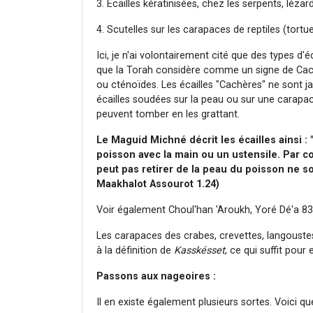
3. Ecailles kératinisées, chez les serpents, léza
4. Scutelles sur les carapaces de reptiles (tort
Ici, je n'ai volontairement cité que des types d'
que la Torah considère comme un signe de Cach
ou cténoïdes. Les écailles "Cachères" ne sont 
écailles soudées sur la peau ou sur une carapace.
peuvent tomber en les grattant.
Le Maguid Michné décrit les écailles ainsi : 
poisson avec la main ou un ustensile. Par co
peut pas retirer de la peau du poisson ne s
Maakhalot Assourot 1.24)
Voir également Choul'han 'Aroukh, Yoré Dé'a 83
Les carapaces des crabes, crevettes, langoust
à la définition de
Kasskésset
, ce qui suffit pour
Passons aux nageoires :
Il en existe également plusieurs sortes. Voici q