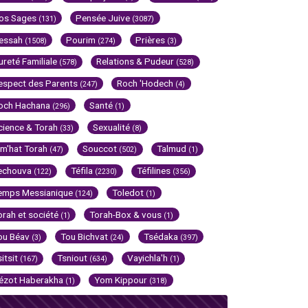
os Sages
Pensée Juive
(131)
(3087)
essah
Pourim
Prières
(1508)
(274)
(3)
ureté Familiale
Relations & Pudeur
(578)
(528)
espect des Parents
Roch 'Hodech
(247)
(4)
och Hachana
Santé
(296)
(1)
cience & Torah
Sexualité
(33)
(8)
im'hat Torah
Souccot
Talmud
(47)
(502)
(1)
echouva
Téfila
Téfilines
(122)
(2230)
(356)
emps Messianique
Toledot
(124)
(1)
orah et société
Torah-Box & vous
(1)
(1)
ou Béav
Tou Bichvat
Tsédaka
(3)
(24)
(397)
sitsit
Tsniout
Vayichla'h
(167)
(634)
(1)
ézot Haberakha
Yom Kippour
(1)
(318)