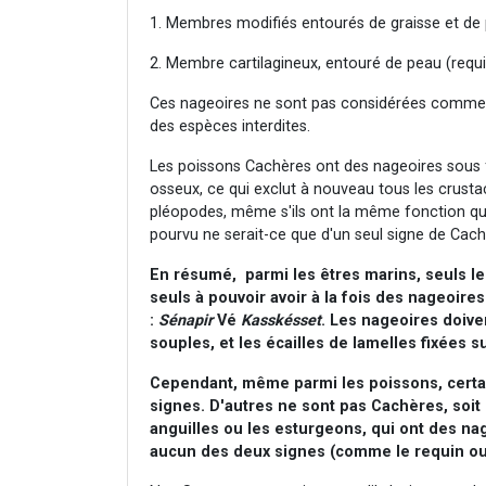
1. Membres modifiés entourés de graisse et de p
2. Membre cartilagineux, entouré de peau (requin
Ces nageoires ne sont pas considérées comm
des espèces interdites.
Les poissons Cachères ont des nageoires sous
osseux, ce qui exclut à nouveau tous les crust
pléopodes, même s'ils ont la même fonction qu
pourvu ne serait-ce que d'un seul signe de Cach
En résumé, parmi les êtres marins, seuls le
seuls à pouvoir avoir à la fois des nageoires
:
Sénapir
Vé
Kasskésset
. Les nageoires doiv
souples, et les écailles de lamelles fixées 
Cependant, même parmi les poissons, certai
signes. D'autres ne sont pas Cachères, soit 
anguilles ou les esturgeons, qui ont des nage
aucun des deux signes (comme le requin ou 