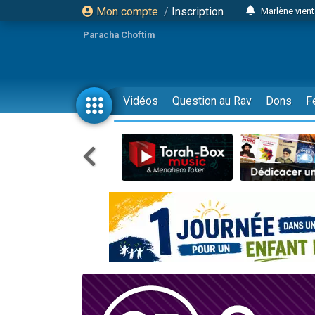
Mon compte
/
Inscription
Marlène vient
2 personnes 
Paracha Choftim
2 personnes 
Eli vient de 
3 person
Vidéos
Question au Rav
Dons
F
Lisbel Esthe
2 personn
3 personnes 
11 personnes
Il reste 
3 personn
2 personnes 
29 personnes
Il reste 
2 personnes 