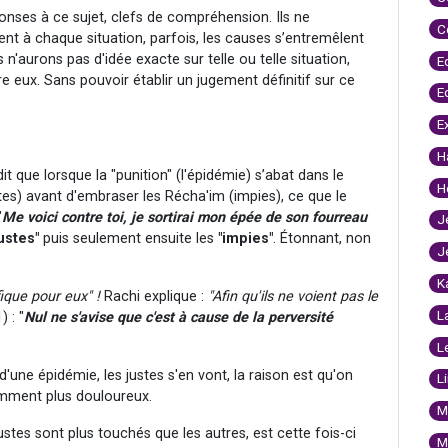
nses à ce sujet, clefs de compréhension. Ils ne
C
t à chaque situation, parfois, les causes s’entremêlent
n'aurons pas d'idée exacte sur telle ou telle situation,
E
eux. Sans pouvoir établir un jugement définitif sur ce
E
E
H
 que lorsque la "punition" (l'épidémie) s’abat dans le
H
es) avant d'embraser les Récha'im (impies), ce que le
"
Me voici contre toi, je sortirai mon épée de son fourreau
J
justes"
puis seulement ensuite les
"impies"
. Étonnant, non
J
K
ique pour eux" !
Rachi explique :
"Afin qu'ils ne voient pas le
L
 : "
Nul ne s'avise que c'est à cause de la perversité
L
d'une épidémie, les justes s'en vont, la raison est qu'on
L
aremment plus douloureux.
M
es sont plus touchés que les autres, est cette fois-ci
M