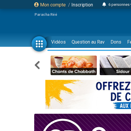
Mon compte
/
Inscription
6 personnes 
4 personn
Paracha Réé
2 personn
17 personnes
4 personnes 
Vidéos
Question au Rav
Dons
F
Il reste 
23 person
Eva vient de
4 personnes 
3 personnes 
3 personn
Odaya vient 
13 personnes
2 personnes 
30 perso