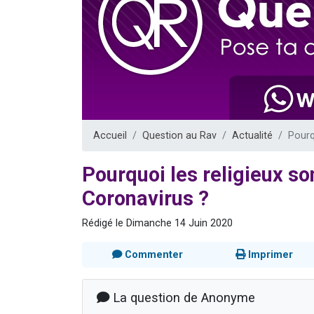
Il reste 
12 nouve
3 personnes 
2 personnes 
2 personnes 
Accueil
Question au Rav
Actualité
Pourq
Pourquoi les religieux so
Coronavirus ?
Rédigé le Dimanche 14 Juin 2020
Commenter
Imprimer
La question de Anonyme