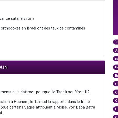
par ce satané virus ?
orthodoxes en Israël ont des taux de contaminés
'
A
B
NOUN
B
B
C
ents du judaïsme : pourquoi le Tsadik souffre-t-il ?
C
C
tion à Hachem, le Talmud la rapporte dans le traité
b (que certains Sages attribuent à Moise, voir Baba Batra
C
...
C