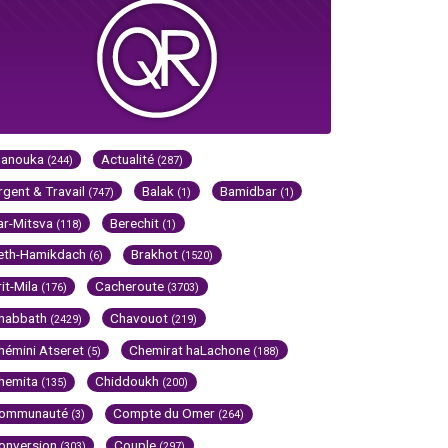
Hanouka
Actualité
(244)
(287)
rgent & Travail
Balak
Bamidbar
(747)
(1)
(1)
ar-Mitsva
Berechit
(118)
(1)
eth-Hamikdach
Brakhot
(6)
(1520)
rit-Mila
Cacheroute
(176)
(3703)
habbath
Chavouot
(2429)
(219)
hémini Atseret
Chemirat haLachone
(5)
(188)
hemita
Chiddoukh
(135)
(200)
ommunauté
Compte du Omer
(3)
(264)
onversion
Couple
(303)
(297)