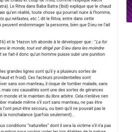
p de chaud et coup de froid,
comme l'explique Rachi
ra). Le Ritva dans Baba Batra (Ibid) explique que le chaud
is qu'en réalité, toute chose qui pourrait nuire à l'homme,
s qui néfastes, etc."
, dit le Ritva, entre dans cette
ls peuvent endommager la personne, bien que D.ieu ne l'ait
6) et le 'Hazon Ich abonde à le développer que : "
La foi
dans le monde, tout est dirigé par D.ieu dans les moindre
se fait-il donc qu'un homme puisse subir une punition
les grandes lignes sont qu'il y a plusieurs sortes de
haud et froid). Ces facteurs providentielles sont
iver sans son manteau, il risque de tomber malade, sans
e, mais ces causalités sont une des sortes de gérances
n monde et le maintien du libre arbitre. Cela n'enlève rien
mber malade même s'il sort sans manteau, ne pas être
 l'ont peut-être secouru, ou bien qu'il ne pouvait pas le
 à la nonchalance (parfois seulement)...
 conditions "naturelles" dont il sera la victime s'il n'a pas
punition pour vouloir violer les lois établies de la nature