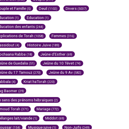
ouple et Famille
Deuil
Divers
(5)
(1102)
(5037)
ducation
Education
(1)
(1)
ducation des enfants
(244)
xplications de Torah
Femmes
(1058)
(316)
assidout
Histoire Juive
(4)
(189)
ochaana Rabba
Jeûne d'Esther
(18)
(69)
eûne de Guedalia
Jeûne du 10 Tévet
(51)
(74)
eûne du 17 Tamouz
Jeûne du 9 Av
(270)
(582)
abbala
Kriat haTorah
(4)
(220)
ag Baomer
(29)
e sens des prénoms hébraïques
(2)
imoud Torah
Mariage
(371)
(772)
élanges lait/viande
Middot
(1)
(69)
oussar
Musique juive
Non-Juifs
(154)
(1)
(249)