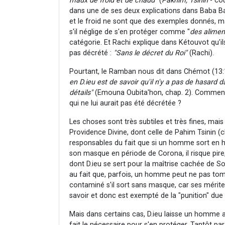
maux de froid et de chaud"
(
Pakhim, Tsinin
- cou
dans une de ses deux explications dans Baba Bat
et le froid ne sont que des exemples donnés, ma
s'il néglige de s'en protéger comme "
des aliment
catégorie. Et Rachi explique dans Kétouvot qu'i
pas décrété :
"Sans le décret du Roi"
(Rachi).
Pourtant, le Ramban nous dit dans Chémot (13:1
en D.ieu est de savoir qu'il n'y a pas de hasard 
détails"
(Emouna Oubita'hon, chap. 2). Comment 
qui ne lui aurait pas été décrétée ?
Les choses sont très subtiles et très fines, mais 
Providence Divine, dont celle de Pahim Tsinin (c
responsables du fait que si un homme sort en h
son masque en période de Corona, il risque pir
dont D.ieu se sert pour la maîtrise cachée de So
au fait que, parfois, un homme peut ne pas to
contaminé s'il sort sans masque, car ses mérites
savoir et donc est exempté de la "punition" due
Mais dans certains cas, D.ieu laisse un homme aux
fait le nécessaire pour s'en protéger. Tantôt par 