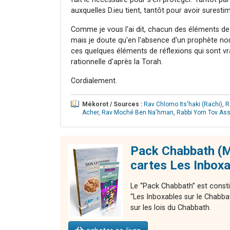
auxquelles D.ieu tient, tantôt pour avoir suresti
Comme je vous l'ai dit, chacun des éléments de
mais je doute qu'en l'absence d'un prophète nous
ces quelques éléments de réflexions qui sont vr
rationnelle d'après la Torah.
Cordialement.
Mékorot / Sources :
Rav Chlomo Its'haki (Rachi)
,
R
Acher
,
Rav Moché Ben Na'hman
,
Rabbi Yom Tov Assé
Pack Chabbath (M
cartes Les Inbox
Le “Pack Chabbath” est consti
“Les Inboxables sur le Chabba
sur les lois du Chabbath.