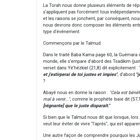
La Torah nous donne plusieurs éléments de répo
s'appliquent pas forcément tous indépendammen
et les raisons se jonchent, par conséquent, nous 
nous devrons donc composer les éléments entre 
type d'événement.
Commençons par le Talmud.
Dans le traité Baba Kama page 60, la Guémara dit
monde, elle s’empare d'abord des Tsadikim (just
verset dans Yé'hézkiel (21,8) dit explicitement : 
et j'extirperai de toi justes et impies"
, d'abord
"
?
Abayé nous en donne la raison :
"Cela est bénéf
mal à venir..."
, comme le prophète Isaïe dit (57,1)
[régnante] que le juste disparaît."
Si bien que le Talmud nous dit que lorsque, lors 
veut leur éviter de vivre "l'après", qui est app
Une autre façon de comprendre pourquoi les Just