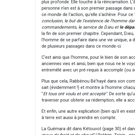
plus profonde. Elle touche à la réincarnation. 
personne n'en est à son premier passage dans c
ce monde de l'action, qu'elle s’achève. Pour ce f
conclusion, le but de l’existence de l'homme 
commandements, le service de D.ieu et
le dépa
la fin de son premier chapitre. Cependant, D.ieu, 
l'homme de se parfaire dans une vie unique, a do
de plusieurs passages dans ce monde-ci.
C'est ainsi que l'homme, pour le bien de son ac
anciennes vies et ainsi, bien que nous ne le voyon
entremêlé avec un pré-requis à accomplir (ou su
Plus que cela, Rabbénou Bé'hayé dans son comme
sait (évidemment !) et montre à l'homme chacune
"
Et tous ont voulu et ont accepté"
. De sorte qu'u
traverser pour obtenir sa rédemption, elle a acc
Et enfin, une autre explication (bien qu'il en e
à terre est aussi à prendre en compte.
La Guémara dit dans Kétouvot (page 30) et dans