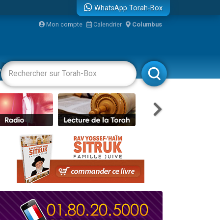
WhatsApp Torah-Box
...
Mon compte
Calendrier
Columbus
vertissements
Livres
Rabbanim
bre