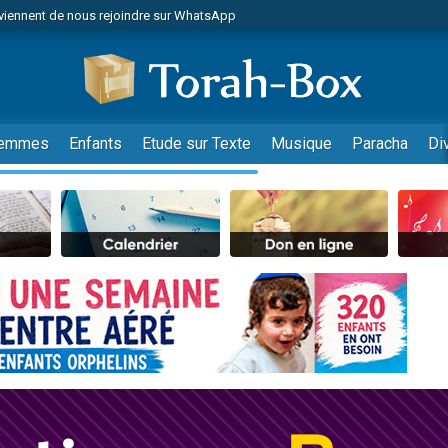
viennent de nous rejoindre sur WhatsApp
es viennent de faire un don pour Reloger Rivka, 6 enfants, victime de violences
es viennent de faire un don pour 1 Journée de Vacances Pour les Enfants
 viennent de demander une bénédiction
viennent de nous rejoindre sur WhatsApp
emmes
Enfants
Etude sur Texte
Musique
Paracha
Di
49 places pour étudier en groupe sur Zoom
nes viennent de faire un don pour Diane, 80 ans, dans un appartement insalu
 donner son Maasser
viennent de nous rejoindre sur WhatsApp
viennent de nous rejoindre sur WhatsApp
es viennent de faire un don pour 5 jours de vacances aux Orphelins
de donner son Maasser
 viennent de demander une bénédiction
viennent de nous rejoindre sur WhatsApp
nnes viennent de faire un don pour Sauvez la jambe de Yohan