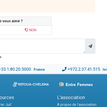
z-vous aimé ?
NON
s
+33.1.80.20.5000
+972.2.37.41.515
France
Is
ources
L'association
ier Juif
A propos de l'association