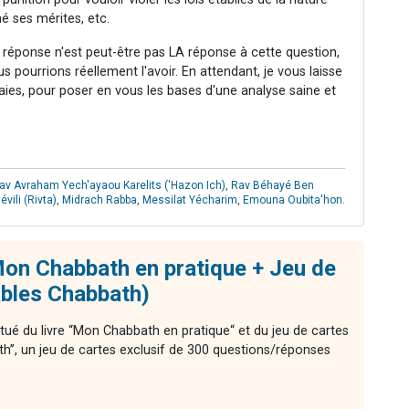
mé ses mérites, etc.
 réponse n'est peut-être pas LA réponse à cette question,
 pourrions réellement l'avoir. En attendant, je vous laisse
aies, pour poser en vous les bases d'une analyse saine et
av Avraham Yech'ayaou Karelits ('Hazon Ich)
,
Rav Béhayé Ben
vili (Rivta)
,
Midrach Rabba
,
Messilat Yécharim
,
Emouna Oubita'hon
.
on Chabbath en pratique + Jeu de
ables Chabbath)
tué du livre “Mon Chabbath en pratique“ et du jeu de cartes
th”, un jeu de cartes exclusif de 300 questions/réponses