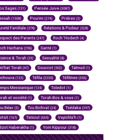
os Sages
Pensée Juive
(131)
(3087)
essah
Pourim
Prières
(1508)
(274)
(3)
ureté Familiale
Relations & Pudeur
(578)
(528)
espect des Parents
Roch 'Hodech
(247)
(4)
och Hachana
Santé
(296)
(1)
cience & Torah
Sexualité
(33)
(8)
im'hat Torah
Souccot
Talmud
(47)
(502)
(1)
echouva
Téfila
Téfilines
(122)
(2230)
(356)
emps Messianique
Toledot
(124)
(1)
orah et société
Torah-Box & vous
(1)
(1)
ou Béav
Tou Bichvat
Tsédaka
(3)
(24)
(397)
sitsit
Tsniout
Vayichla'h
(167)
(634)
(1)
ézot Haberakha
Yom Kippour
(1)
(318)