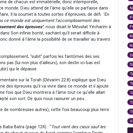
L'âme de chacun est immatérielle, donc intemporelle,
N
e monde. D.ieu attend de l'âme qu'elle se parfasse dans
aire, Il la soumet à toutes sortes d'épreuves, de défi.
"En
P
dans ce monde est uniquement l'accomplissement des
P
ssement des épreuves"
, nous disait le Méssilat Yécharim à
dans Son infinie bonté, sachant qu'il serait difficile à
R
nc donné à l'âme la possibilité de se travailler au travers
R
S
complissement, "subit" parfois les fantômes des ses
s pas (lui non plus d'ailleurs), son destin ici-bas est
S
bir) qui le dépasse.
T
ntaire sur la Torah (Dévarim 22:8) explique que D.ieu
T
 des épreuves qu'il va vivre dans ce monde et il ajoute :
ne fois que D.ieu montrera à l'âme tout ce qu'elle allait
T
epté son sort. De quoi nous rassurer un peu...
T
xiste de nombreuses autres), cette fois beaucoup plus terre
T
V
 Baba Batra (page 124) : "
Tout vient des cieux sauf les