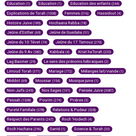
Education
Education
Education des enfants
(1)
(1)
(244)
Explications de Torah
Femmes
Hassidout
(1058)
(316)
(4)
Histoire Juive
Hochaana Rabba
(189)
(18)
Jeûne d'Esther
Jeûne de Guedalia
(69)
(51)
Jeûne du 10 Tévet
Jeûne du 17 Tamouz
(74)
(270)
Jeûne du 9 Av
Kabbala
Kriat haTorah
(582)
(4)
(220)
Lag Baomer
Le sens des prénoms hébraïques
(29)
(2)
Limoud Torah
Mariage
Mélanges lait/viande
(371)
(772)
(1)
Middot
Moussar
Musique juive
(69)
(154)
(1)
Non-Juifs
Nos Sages
Pensée Juive
(249)
(131)
(3087)
Pessah
Pourim
Prières
(1508)
(274)
(3)
Pureté Familiale
Relations & Pudeur
(578)
(528)
Respect des Parents
Roch 'Hodech
(247)
(4)
Roch Hachana
Santé
Science & Torah
(296)
(1)
(33)