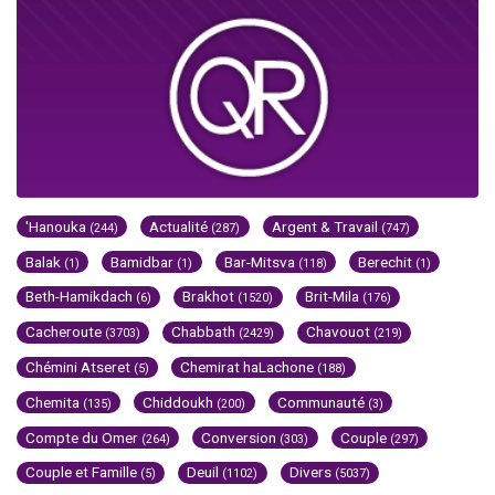
'Hanouka
Actualité
Argent & Travail
(244)
(287)
(747)
Balak
Bamidbar
Bar-Mitsva
Berechit
(1)
(1)
(118)
(1)
Beth-Hamikdach
Brakhot
Brit-Mila
(6)
(1520)
(176)
Cacheroute
Chabbath
Chavouot
(3703)
(2429)
(219)
Chémini Atseret
Chemirat haLachone
(5)
(188)
Chemita
Chiddoukh
Communauté
(135)
(200)
(3)
Compte du Omer
Conversion
Couple
(264)
(303)
(297)
Couple et Famille
Deuil
Divers
(5)
(1102)
(5037)