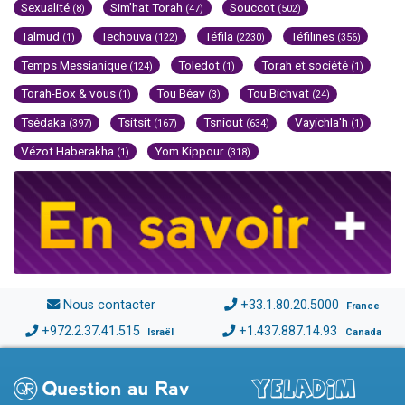
Sexualité
Sim'hat Torah
Souccot
(8)
(47)
(502)
Talmud
Techouva
Téfila
Téfilines
(1)
(122)
(2230)
(356)
Temps Messianique
Toledot
Torah et société
(124)
(1)
(1)
Torah-Box & vous
Tou Béav
Tou Bichvat
(1)
(3)
(24)
Tsédaka
Tsitsit
Tsniout
Vayichla'h
(397)
(167)
(634)
(1)
Vézot Haberakha
Yom Kippour
(1)
(318)
Nous contacter
+33.1.80.20.5000
France
+972.2.37.41.515
+1.437.887.14.93
Israël
Canada