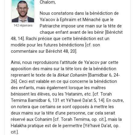
Chalom,
Nous constatons dans la bénédiction de
Ya'acov à Ephraïm et Ménaché que le
Patriarche impose une main sur la tête de
142 réponses
chaque enfant avant de les bénir [Béréchit
48, 14]. Rachi précise que cette bénédiction est un
modèle pour les futures bénédictions [cf. son
commentaire sur Béréchit 48, 20].
Ainsi, nous reproduisons l'attitude de Ya'acov par cette
apposition des mains sur la tête lors de la bénédiction
reprenant le texte de la
Birkat Cohanim
[Bamidbar 6, 24-
26]. Ceci est valable en ce qui concerne la bénédiction
des enfants, mais également lorsque les maîtres
bénissent les élèves, ou les 'Hatanim, etc. [cf. Torah
Temima Bamidbar 6, 131 et Yé'havé Da'at 5, 14]. En outre,
on notera que certains se sont opposés à mettre les
deux mains sur la tête d'une personne, car cela serait
réservé aux Cohanim [cf. Torah Temima, op. cit.], mais la
Halakha pratique est de le permettre [Yé'havé Da'at, op.
cit.].