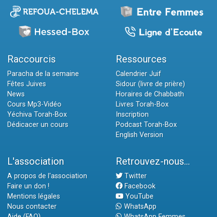
Raccourcis
Ressources
Paracha de la semaine
Calendrier Juif
Fêtes Juives
Sidour (livre de prière)
News
Horaires de Chabbath
Cours Mp3-Vidéo
Livres Torah-Box
Yéchiva Torah-Box
Inscription
Dédicacer un cours
Podcast Torah-Box
English Version
L'association
Retrouvez-nous...
A propos de l'association
Twitter
Faire un don !
Facebook
Mentions légales
YouTube
Nous contacter
WhatsApp
Aide (FAQ)
WhatsApp Femmes