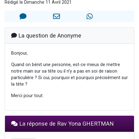
Rédigé le Dimanche 11 Avril 2021
13 personnes viennent de demander une bénédiction
30 personnes viennent de faire un don pour Sauvez la jambe de Yohan
Il reste 49 places pour étudier en groupe sur Zoom
12 nouvelles musiques dans Torah-Box Music
La question de Anonyme
29 personnes viennent de demander une bénédiction
Bonjour,
Quand on bénit une personne, est-ce mieux de mettre
notre main sur sa tête ou il n'y a pas en soi de raison
particulière ? Si oui, pourquoi et pourquoi précisément sur
la tête ?
Merci pour tout.
La réponse de Rav Yona GHERTMAN