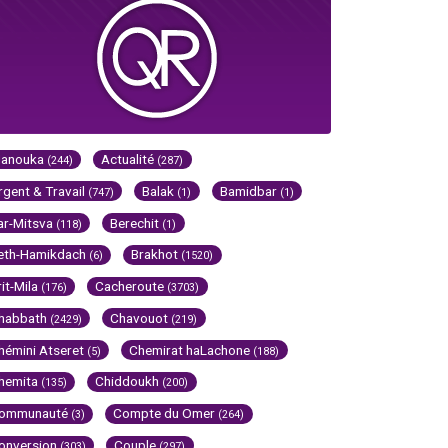
Hanouka
Actualité
(244)
(287)
rgent & Travail
Balak
Bamidbar
(747)
(1)
(1)
ar-Mitsva
Berechit
(118)
(1)
eth-Hamikdach
Brakhot
(6)
(1520)
rit-Mila
Cacheroute
(176)
(3703)
habbath
Chavouot
(2429)
(219)
hémini Atseret
Chemirat haLachone
(5)
(188)
hemita
Chiddoukh
(135)
(200)
ommunauté
Compte du Omer
(3)
(264)
onversion
Couple
(303)
(297)