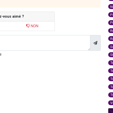
N
P
z-vous aimé ?
P
NON
R
R
S
s
S
T
T
T
T
T
V