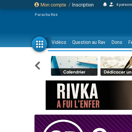
Mon compte
/
Inscription
4 personn
2 personn
Paracha Réé
17 personnes
4 personnes 
Il reste 
Vidéos
Question au Rav
Dons
F
23 person
Eva vient de
4 personnes 
3 personnes 
3 personn
Odaya vient 
2 personnes 
13 personnes
12 nouve
30 perso