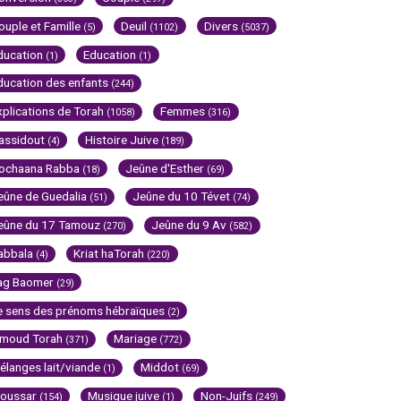
ouple et Famille
Deuil
Divers
(5)
(1102)
(5037)
ducation
Education
(1)
(1)
ducation des enfants
(244)
xplications de Torah
Femmes
(1058)
(316)
assidout
Histoire Juive
(4)
(189)
ochaana Rabba
Jeûne d'Esther
(18)
(69)
eûne de Guedalia
Jeûne du 10 Tévet
(51)
(74)
eûne du 17 Tamouz
Jeûne du 9 Av
(270)
(582)
abbala
Kriat haTorah
(4)
(220)
ag Baomer
(29)
e sens des prénoms hébraïques
(2)
imoud Torah
Mariage
(371)
(772)
élanges lait/viande
Middot
(1)
(69)
oussar
Musique juive
Non-Juifs
(154)
(1)
(249)