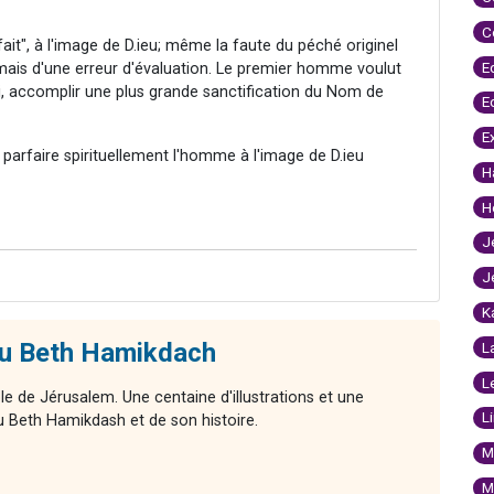
C
it", à l'image de D.ieu; même la faute du péché originel
E
 mais d'une erreur d'évaluation. Le premier homme voulut
insi, accomplir une plus grande sanctification du Nom de
E
E
parfaire spirituellement l'homme à l'image de D.ieu
H
H
J
J
K
du Beth Hamikdach
L
L
le de Jérusalem. Une centaine d'illustrations et une
L
 Beth Hamikdash et de son histoire.
M
M