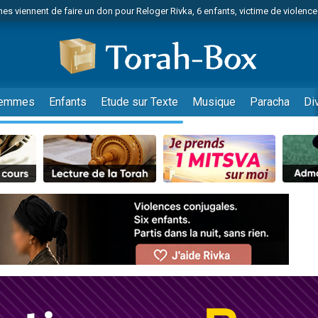
es viennent de faire un don pour Reloger Rivka, 6 enfants, victime de violences
es viennent de faire un don pour 1 Journée de Vacances Pour les Enfants
 viennent de demander une bénédiction
viennent de nous rejoindre sur WhatsApp
49 places pour étudier en groupe sur Zoom
emmes
Enfants
Etude sur Texte
Musique
Paracha
Di
nes viennent de faire un don pour Diane, 80 ans, dans un appartement insalu
 donner son Maasser
viennent de nous rejoindre sur WhatsApp
viennent de nous rejoindre sur WhatsApp
es viennent de faire un don pour 5 jours de vacances aux Orphelins
de donner son Maasser
viennent de nous rejoindre sur WhatsApp
 viennent de demander une bénédiction
lles musiques dans Torah-Box Music
nnes viennent de faire un don pour Sauvez la jambe de Yohan