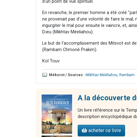
d'un point de vue spirituel.
En revanche, le premier homme a été créé "parfa
ne provenait pas d'une volonté de faire le mal,
ingurgiter le mal pour ensuite le vaincre, et, a
D.ieu (Mikhtav Méeliahou).
Le but de l'accomplissement des Mitsvot est de 
(Rambam Chmoné Prakim).
Kol Touv.
Mékorot / Sources :
Mikhtav Mééliahou
,
Rambam
.
A la découverte 
Un livre référence sur le Temp
description encyclopédique du
acheter ce livre