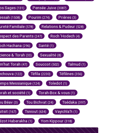
os Sages
Pensée Juive
(131)
(3087)
essah
Pourim
Prières
(1508)
(274)
(3)
ureté Familiale
Relations & Pudeur
(578)
(528)
espect des Parents
Roch 'Hodech
(247)
(4)
och Hachana
Santé
(296)
(1)
cience & Torah
Sexualité
(33)
(8)
im'hat Torah
Souccot
Talmud
(47)
(502)
(1)
echouva
Téfila
Téfilines
(122)
(2230)
(356)
emps Messianique
Toledot
(124)
(1)
orah et société
Torah-Box & vous
(1)
(1)
ou Béav
Tou Bichvat
Tsédaka
(3)
(24)
(397)
sitsit
Tsniout
Vayichla'h
(167)
(634)
(1)
ézot Haberakha
Yom Kippour
(1)
(318)