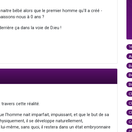
naitre bébé alors que le premier homme qu'Il a créé -
 naissons-nous à 0 ans ?
rrière ça dans la voie de D.ieu !
'
A
B
B
B
C
C
 travers cette réalité.
C
que l'homme nait imparfait, impuissant, et que le but de sa
physiquement, il se développe naturellement,
C
ur lui-même, sans quoi, il restera dans un état embryonnaire
C