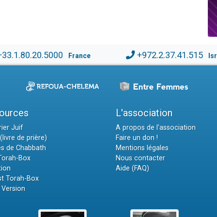
+33.1.80.20.5000
+972.2.37.41.515
France
Is
ources
L'association
ier Juif
A propos de l'association
(livre de prière)
Faire un don !
es de Chabbath
Mentions légales
 Torah-Box
Nous contacter
tion
Aide (FAQ)
t Torah-Box
 Version