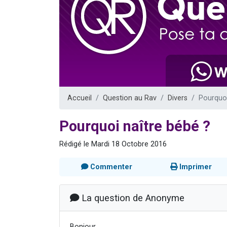
Il reste 
3 personnes 
2 personnes 
2 nouvel
6 personnes 
Accueil
Question au Rav
Divers
Pourquoi
Pourquoi naître bébé ?
Rédigé le Mardi 18 Octobre 2016
Commenter
Imprimer
La question de Anonyme
Bonjour,