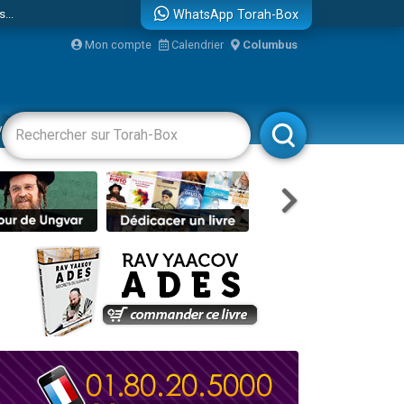
...
WhatsApp Torah-Box
Mon compte
Calendrier
Columbus
vertissements
Livres
Rabbanim
bre