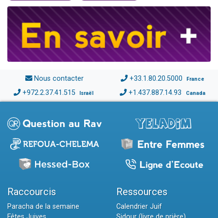
Nous contacter
+33.1.80.20.5000
France
+972.2.37.41.515
+1.437.887.14.93
Israël
Canada
Raccourcis
Ressources
Paracha de la semaine
Calendrier Juif
Fêtes Juives
Sidour (livre de prière)