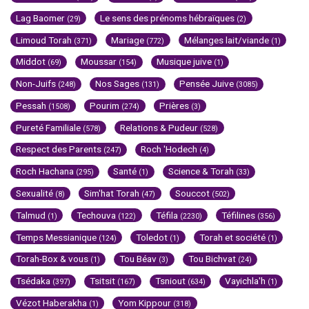
Lag Baomer
Le sens des prénoms hébraïques
(29)
(2)
Limoud Torah
Mariage
Mélanges lait/viande
(371)
(772)
(1)
Middot
Moussar
Musique juive
(69)
(154)
(1)
Non-Juifs
Nos Sages
Pensée Juive
(248)
(131)
(3085)
Pessah
Pourim
Prières
(1508)
(274)
(3)
Pureté Familiale
Relations & Pudeur
(578)
(528)
Respect des Parents
Roch 'Hodech
(247)
(4)
Roch Hachana
Santé
Science & Torah
(295)
(1)
(33)
Sexualité
Sim'hat Torah
Souccot
(8)
(47)
(502)
Talmud
Techouva
Téfila
Téfilines
(1)
(122)
(2230)
(356)
Temps Messianique
Toledot
Torah et société
(124)
(1)
(1)
Torah-Box & vous
Tou Béav
Tou Bichvat
(1)
(3)
(24)
Tsédaka
Tsitsit
Tsniout
Vayichla'h
(397)
(167)
(634)
(1)
Vézot Haberakha
Yom Kippour
(1)
(318)