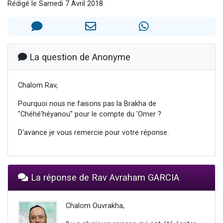
Rédigé le Samedi 7 Avril 2018
Ariel vient de donner son Maasser
Il reste 49 places pour étudier en groupe sur Zoom
Nathaniel vient de donner son Maasser
6 personnes viennent de faire un don pour 5 enfants déjà orphelins risquent de perdre leur maman
La question de Anonyme
3 personnes viennent de nous rejoindre sur WhatsApp
Chalom Rav,
Pourquoi nous ne faisons pas la Brakha de
"Chéhé'héyanou" pour le compte du 'Omer ?
D'avance je vous remercie pour votre réponse.
La réponse de Rav Avraham GARCIA
Chalom Ouvrakha,