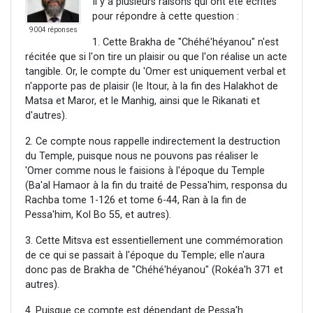
Il y a plusieurs raisons qui ont été écrites
pour répondre à cette question :
9004 réponses
1. Cette Brakha de "Chéhé'héyanou" n'est
récitée que si l'on tire un plaisir ou que l'on réalise un acte
tangible. Or, le compte du 'Omer est uniquement verbal et
n'apporte pas de plaisir (le Itour, à la fin des Halakhot de
Matsa et Maror, et le Manhig, ainsi que le Rikanati et
d'autres).
2. Ce compte nous rappelle indirectement la destruction
du Temple, puisque nous ne pouvons pas réaliser le
'Omer comme nous le faisions à l'époque du Temple
(Ba'al Hamaor à la fin du traité de Pessa'him, responsa du
Rachba tome 1-126 et tome 6-44, Ran à la fin de
Pessa'him, Kol Bo 55, et autres).
3. Cette Mitsva est essentiellement une commémoration
de ce qui se passait à l'époque du Temple; elle n'aura
donc pas de Brakha de "Chéhé'héyanou" (Rokéa'h 371 et
autres).
4. Puisque ce compte est dépendant de Pessa'h