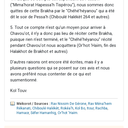
("Mima'horat Hapessa'h Tispérou"), nous sommes donc
quittes de cette Brakha par le "Chéhé'héyanou" qui a été
dit le soir de Pessa'h (Chiboulé Halékèt 264 et autres).
5. Tout ce compte n'est qu'un moyen pour arriver à
Chavou'ot, il n'y a donc pas lieu de réciter cette Brakha,
puisque rien n'est terminé, et le "Chéhé'héyanou" récité
pendant Chavou'ot nous acquittera (Or'hot 'Haïm, fin des
Halakhot de Brakhot et autres).
D'autres raisons ont encore été écrites, mais il y a
plusieurs questions qui se posent sur ces avis et nous
avons préféré nous contenter de ce qui est
susmentionné.
Kol Touv.
Mékorot / Sources :
Rav Nissim De Gérone
,
Rav Ména'hem
Rékanati
,
Chiboulé Halékèt
,
Rokéa'h
,
Kol Bo
,
Itour
,
Rachba
,
Hamaor
,
Séfer Hamanhig
,
Or'hot 'Haïm
.