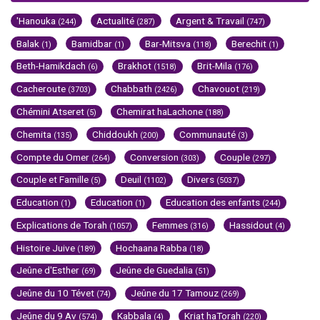
'Hanouka
Actualité
Argent & Travail
(244)
(287)
(747)
Balak
Bamidbar
Bar-Mitsva
Berechit
(1)
(1)
(118)
(1)
Beth-Hamikdach
Brakhot
Brit-Mila
(6)
(1518)
(176)
Cacheroute
Chabbath
Chavouot
(3703)
(2426)
(219)
Chémini Atseret
Chemirat haLachone
(5)
(188)
Chemita
Chiddoukh
Communauté
(135)
(200)
(3)
Compte du Omer
Conversion
Couple
(264)
(303)
(297)
Couple et Famille
Deuil
Divers
(5)
(1102)
(5037)
Education
Education
Education des enfants
(1)
(1)
(244)
Explications de Torah
Femmes
Hassidout
(1057)
(316)
(4)
Histoire Juive
Hochaana Rabba
(189)
(18)
Jeûne d'Esther
Jeûne de Guedalia
(69)
(51)
Jeûne du 10 Tévet
Jeûne du 17 Tamouz
(74)
(269)
Jeûne du 9 Av
Kabbala
Kriat haTorah
(574)
(4)
(220)