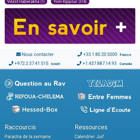
Vézot Haberakha
Yom Kippour
(1)
(318)
Nous contacter
+33.1.80.20.5000
France
+972.2.37.41.515
+1.437.887.14.93
Israël
Canada
Raccourcis
Ressources
Paracha de la semaine
Calendrier Juif