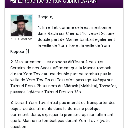
La réponse de Rav Gabriel DAYAN
Bonjour,
1.
En effet, comme cela est mentionné
dans Rachi sur Chémot 16, verset 26, une
double part de Manne tombait également
45345 réponses
la veille de Yom Tov et la veille de Yom
Kippour [!]
2.
Mais attention ! Les opinons diffèrent à ce sujet !
Certains de nos Sages affirment que la Manne tombait
durant Yom Tov car une double part ne tombait pas la
veille de Yom Tov. Fin du Tossefot, passage
Véhaya
sur
Talmud Bétsa 2b au nom du Midrash [Mekhilta], Tossefot,
passage
Véèn
sur Talmud Erouvin 38b.
3.
Durant Yom Tov, il n'est pas interdit de transporter des
objets ou des aliments dans le domaine publique,
comment, donc, expliquer la première opinion affirmant
que la Manne ne tombait pas durant Yom Tov ? [votre
question].