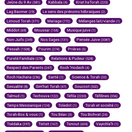
Jeûne du 9 Av
Kabbala
Kriat haTorah
(581)
(4)
(220)
Lag Baomer
Le sens des prénoms hébraïques
(29)
(2)
Limoud Torah
Mariage
Mélanges lait/viande
(371)
(772)
(1)
Middot
Moussar
Musique juive
(69)
(154)
(1)
Non-Juifs
Nos Sages
Pensée Juive
(249)
(131)
(3087)
Pessah
Pourim
Prières
(1508)
(274)
(3)
Pureté Familiale
Relations & Pudeur
(578)
(528)
Respect des Parents
Roch 'Hodech
(247)
(4)
Roch Hachana
Santé
Science & Torah
(296)
(1)
(33)
Sexualité
Sim'hat Torah
Souccot
(8)
(47)
(502)
Talmud
Techouva
Téfila
Téfilines
(1)
(122)
(2230)
(356)
Temps Messianique
Toledot
Torah et société
(124)
(1)
(1)
Torah-Box & vous
Tou Béav
Tou Bichvat
(1)
(3)
(24)
Tsédaka
Tsitsit
Tsniout
Vayichla'h
(397)
(167)
(634)
(1)