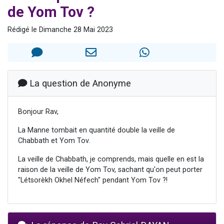
de Yom Tov ?
Nouvelle émission radio : Visions de grandeur n°104 : Le Chabbath et le Birkat Hamazone à travers le temps
61 personnes viennent de demander une bénédiction
Rédigé le Dimanche 28 Mai 2023
Ariel vient de donner son Maasser
Il reste 49 places pour étudier en groupe sur Zoom
Eva vient de donner son Maasser
La question de Anonyme
Bonjour Rav,
La Manne tombait en quantité double la veille de
Chabbath et Yom Tov.
La veille de Chabbath, je comprends, mais quelle en est la
raison de la veille de Yom Tov, sachant qu'on peut porter
"Létsorèkh Okhel Néfech" pendant Yom Tov ?!