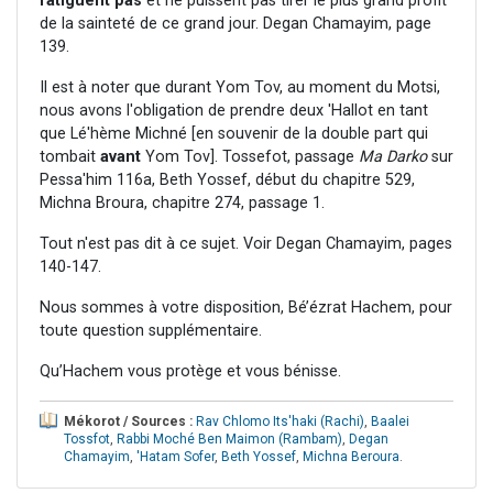
fatiguent pas
et ne puissent pas tirer le plus grand profit
de la sainteté de ce grand jour. Degan Chamayim, page
139.
Il est à noter que durant Yom Tov, au moment du Motsi,
nous avons l'obligation de prendre deux 'Hallot en tant
que Lé'hème Michné [en souvenir de la double part qui
tombait
avant
Yom Tov]. Tossefot, passage
Ma Darko
sur
Pessa'him 116a, Beth Yossef, début du chapitre 529,
Michna Broura, chapitre 274, passage 1.
Tout n'est pas dit à ce sujet. Voir Degan Chamayim, pages
140-147.
Nous sommes à votre disposition, Bé’ézrat Hachem, pour
toute question supplémentaire.
Qu’Hachem vous protège et vous bénisse.
Mékorot / Sources :
Rav Chlomo Its'haki (Rachi)
,
Baalei
Tossfot
,
Rabbi Moché Ben Maimon (Rambam)
,
Degan
Chamayim
,
'Hatam Sofer
,
Beth Yossef
,
Michna Beroura
.