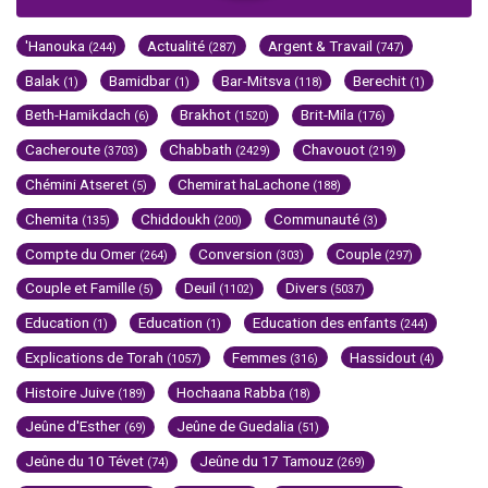
'Hanouka
Actualité
Argent & Travail
(244)
(287)
(747)
Balak
Bamidbar
Bar-Mitsva
Berechit
(1)
(1)
(118)
(1)
Beth-Hamikdach
Brakhot
Brit-Mila
(6)
(1520)
(176)
Cacheroute
Chabbath
Chavouot
(3703)
(2429)
(219)
Chémini Atseret
Chemirat haLachone
(5)
(188)
Chemita
Chiddoukh
Communauté
(135)
(200)
(3)
Compte du Omer
Conversion
Couple
(264)
(303)
(297)
Couple et Famille
Deuil
Divers
(5)
(1102)
(5037)
Education
Education
Education des enfants
(1)
(1)
(244)
Explications de Torah
Femmes
Hassidout
(1057)
(316)
(4)
Histoire Juive
Hochaana Rabba
(189)
(18)
Jeûne d'Esther
Jeûne de Guedalia
(69)
(51)
Jeûne du 10 Tévet
Jeûne du 17 Tamouz
(74)
(269)