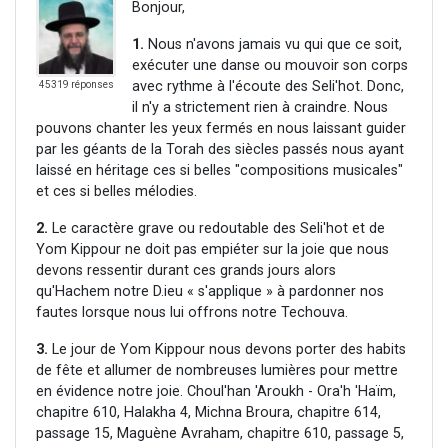
Bonjour,
1.
Nous n'avons jamais vu qui que ce soit,
exécuter une danse ou mouvoir son corps
avec rythme à l'écoute des Seli'hot. Donc,
45319 réponses
il n'y a strictement rien à craindre. Nous
pouvons chanter les yeux fermés en nous laissant guider
par les géants de la Torah des siècles passés nous ayant
laissé en héritage ces si belles "compositions musicales"
et ces si belles mélodies.
2.
Le caractère grave ou redoutable des Seli'hot et de
Yom Kippour ne doit pas empiéter sur la joie que nous
devons ressentir durant ces grands jours alors
qu'Hachem notre D.ieu « s'applique » à pardonner nos
fautes lorsque nous lui offrons notre Techouva.
3.
Le jour de Yom Kippour nous devons porter des habits
de fête et allumer de nombreuses lumières pour mettre
en évidence notre joie. Choul'han 'Aroukh - Ora'h 'Haïm,
chapitre 610, Halakha 4, Michna Broura, chapitre 614,
passage 15, Maguène Avraham, chapitre 610, passage 5,