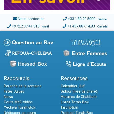
Nous contacter
+33.1.80.20.5000
France
+972.2.37.41.515
+1.437.887.14.93
Israël
Canada
Raccourcis
Ressources
Paracha de la semaine
Calendrier Juif
Fêtes Juives
Sidour (livre de prière)
News
Horaires de Chabbath
Cours Mp3-Vidéo
Livres Torah-Box
Yéchiva Torah-Box
Inscription
Dédicacer un cours
Podcast Torah-Box