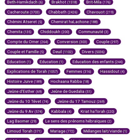
Beth-Hamikdach
Brakhot
Brit-Mila
(6)
(1518)
(176)
Cacheroute
Chabbath
Chavouot
(3703)
(2426)
(219)
Chémini Atseret
Chemirat haLachone
(5)
(188)
Chemita
Chiddoukh
Communauté
(135)
(200)
(3)
Compte du Omer
Conversion
Couple
(264)
(303)
(297)
Couple et Famille
Deuil
Divers
(5)
(1102)
(5036)
Education
Education
Education des enfants
(1)
(1)
(244)
Explications de Torah
Femmes
Hassidout
(1057)
(316)
(4)
Histoire Juive
Hochaana Rabba
(189)
(18)
Jeûne d'Esther
Jeûne de Guedalia
(69)
(51)
Jeûne du 10 Tévet
Jeûne du 17 Tamouz
(74)
(269)
Jeûne du 9 Av
Kabbala
Kriat haTorah
(574)
(4)
(220)
Lag Baomer
Le sens des prénoms hébraïques
(29)
(2)
Limoud Torah
Mariage
Mélanges lait/viande
(371)
(772)
(1)