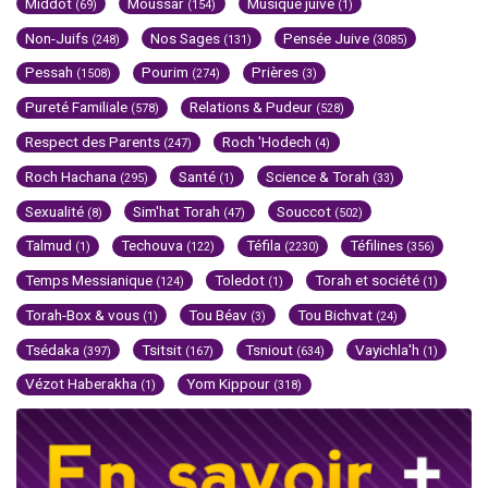
Middot
Moussar
Musique juive
(69)
(154)
(1)
Non-Juifs
Nos Sages
Pensée Juive
(248)
(131)
(3085)
Pessah
Pourim
Prières
(1508)
(274)
(3)
Pureté Familiale
Relations & Pudeur
(578)
(528)
Respect des Parents
Roch 'Hodech
(247)
(4)
Roch Hachana
Santé
Science & Torah
(295)
(1)
(33)
Sexualité
Sim'hat Torah
Souccot
(8)
(47)
(502)
Talmud
Techouva
Téfila
Téfilines
(1)
(122)
(2230)
(356)
Temps Messianique
Toledot
Torah et société
(124)
(1)
(1)
Torah-Box & vous
Tou Béav
Tou Bichvat
(1)
(3)
(24)
Tsédaka
Tsitsit
Tsniout
Vayichla'h
(397)
(167)
(634)
(1)
Vézot Haberakha
Yom Kippour
(1)
(318)