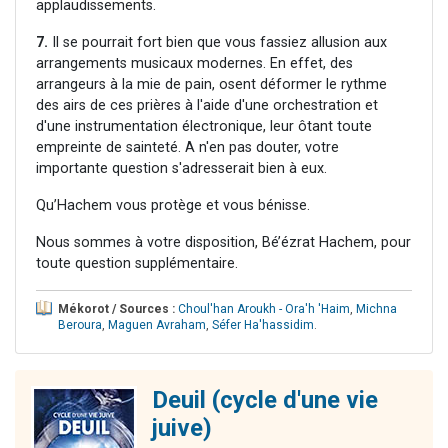
applaudissements.
7.
Il se pourrait fort bien que vous fassiez allusion aux
arrangements musicaux modernes. En effet, des
arrangeurs à la mie de pain, osent déformer le rythme
des airs de ces prières à l'aide d'une orchestration et
d'une instrumentation électronique, leur ôtant toute
empreinte de sainteté. A n'en pas douter, votre
importante question s'adresserait bien à eux.
Qu’Hachem vous protège et vous bénisse.
Nous sommes à votre disposition, Bé’ézrat Hachem, pour
toute question supplémentaire.
Mékorot / Sources :
Choul'han Aroukh - Ora'h 'Haim
,
Michna
Beroura
,
Maguen Avraham
,
Séfer Ha'hassidim
.
Deuil (cycle d'une vie
juive)