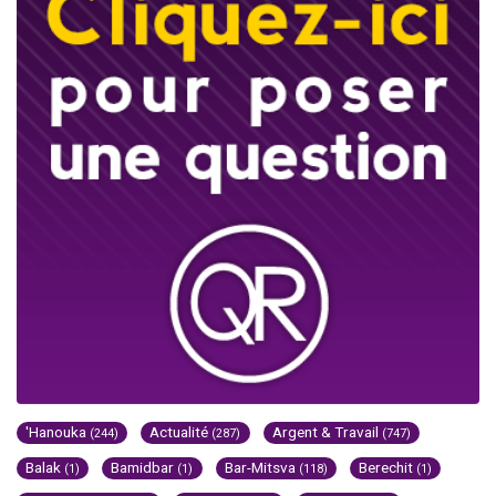
'Hanouka
Actualité
Argent & Travail
(244)
(287)
(747)
Balak
Bamidbar
Bar-Mitsva
Berechit
(1)
(1)
(118)
(1)