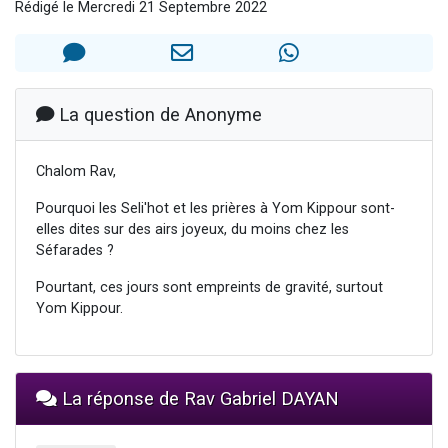
Rédigé le Mercredi 21 Septembre 2022
6 personnes viennent de faire un don pour 5 enfants déjà orphelins risquent de perdre leur maman
2 personnes viennent de faire un don pour Reloger Rivka, 6 enfants, victime de violences...
10 personnes viennent de demander une bénédiction
Il reste 49 places pour étudier en groupe sur Zoom
La question de Anonyme
3 personnes viennent de faire un don pour Diane, 80 ans, dans un appartement insalubre
Chalom Rav,
Pourquoi les Seli'hot et les prières à Yom Kippour sont-
elles dites sur des airs joyeux, du moins chez les
Séfarades ?
Pourtant, ces jours sont empreints de gravité, surtout
Yom Kippour.
La réponse de Rav Gabriel DAYAN