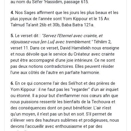
au nom du Séfer 'Hassidim, passage 615.
4.
Nos Sages affirment que les jours les plus beaux et les
plus joyeux de l'année sont Yom Kippour et le 15 Av.
Talmud Ta'anit 26b et 30b, Baba Batra 121a.
5.
Le verset dit :
"Servez l’Eternel avec crainte, et
réjouissez-vous [en Lui] avec tremblement."
Téhilim 2,
verset 11. Dans ce verset, David Hamélekh nous enseigne
et nous dévoile que le service du Créateur avec crainte
peut être accompagné d'une joie intérieure. Ce ne sont
pas deux notions contradictoires. Elles peuvent résider
l'une aux côtés de l'autre en parfaite harmonie.
6.
En ce qui concerne l'air des Seli'hot et des prières de
Yom Kippour : il ne faut pas les "regarder" d'un air inquiet
ou étonné. Il a pour but d'enflammer nos cœurs afin que
nous puissions ressentir les bienfaits de la Techouva et
des conséquences dont on peut bénéficier. L'air n'est
qu'un moyen, il n'est pas un but en soit. S'il permet de
s'élever vers des hauteurs sublimes et prodigieuses, nous
devons l'accueillir avec enthousiasme et par des