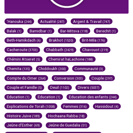
'Hanouka
Actualité
Argent & Travail
(244)
(287)
(747)
Balak
Bamidbar
Bar-Mitsva
Berechit
(1)
(1)
(118)
(1)
Beth-Hamikdach
Brakhot
Brit-Mila
(6)
(1520)
(176)
Cacheroute
Chabbath
Chavouot
(3703)
(2429)
(219)
Chémini Atseret
Chemirat haLachone
(5)
(188)
Chemita
Chiddoukh
Communauté
(135)
(200)
(3)
Compte du Omer
Conversion
Couple
(264)
(303)
(297)
Couple et Famille
Deuil
Divers
(5)
(1102)
(5037)
Education
Education
Education des enfants
(1)
(1)
(244)
Explications de Torah
Femmes
Hassidout
(1058)
(316)
(4)
Histoire Juive
Hochaana Rabba
(189)
(18)
Jeûne d'Esther
Jeûne de Guedalia
(69)
(51)