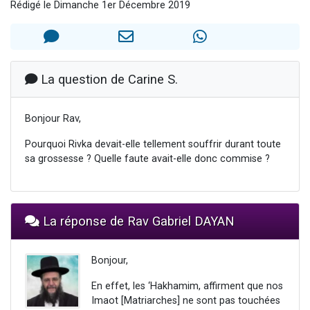
Rédigé le Dimanche 1er Décembre 2019
13 personnes viennent de demander une bénédiction
30 personnes viennent de faire un don pour Sauvez la jambe de Yohan
Il reste 49 places pour étudier en groupe sur Zoom
12 nouvelles musiques dans Torah-Box Music
La question de Carine S.
29 personnes viennent de demander une bénédiction
Bonjour Rav,
Pourquoi Rivka devait-elle tellement souffrir durant toute
sa grossesse ? Quelle faute avait-elle donc commise ?
La réponse de Rav Gabriel DAYAN
Bonjour,
En effet, les ‘Hakhamim, affirment que nos
Imaot [Matriarches] ne sont pas touchées