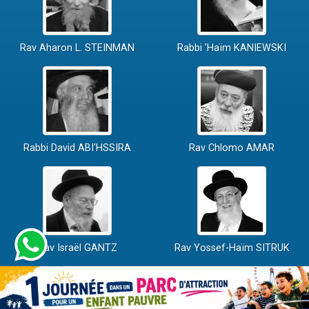
Rav Aharon L. STEINMAN
Rabbi 'Haïm KANIEWSKI
Rabbi David ABI'HSSIRA
Rav Chlomo AMAR
Rav Israël GANTZ
Rav Yossef-Haïm SITRUK