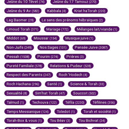
Jeûne du 10 Tévet
Jeûne du 17 Tamouz
(74)
(270)
Jeûne du 9 Av
Kabbala
Kriat haTorah
(582)
(4)
(220)
Lag Baomer
Le sens des prénoms hébraïques
(29)
(2)
Limoud Torah
Mariage
Mélanges lait/viande
(371)
(772)
(1)
Middot
Moussar
Musique juive
(69)
(154)
(1)
Non-Juifs
Nos Sages
Pensée Juive
(249)
(131)
(3087)
Pessah
Pourim
Prières
(1508)
(274)
(3)
Pureté Familiale
Relations & Pudeur
(578)
(528)
Respect des Parents
Roch 'Hodech
(247)
(4)
Roch Hachana
Santé
Science & Torah
(296)
(1)
(33)
Sexualité
Sim'hat Torah
Souccot
(8)
(47)
(502)
Talmud
Techouva
Téfila
Téfilines
(1)
(122)
(2230)
(356)
Temps Messianique
Toledot
Torah et société
(124)
(1)
(1)
Torah-Box & vous
Tou Béav
Tou Bichvat
(1)
(3)
(24)