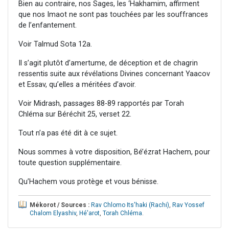
Bien au contraire, nos Sages, les ‘Hakhamim, affirment
que nos Imaot ne sont pas touchées par les souffrances
de l’enfantement.
Voir Talmud Sota 12a.
Il s’agit plutôt d’amertume, de déception et de chagrin
ressentis suite aux révélations Divines concernant Yaacov
et Essav, qu’elles a méritées d’avoir.
Voir Midrash, passages 88-89 rapportés par Torah
Chléma sur Béréchit 25, verset 22.
Tout n’a pas été dit à ce sujet.
Nous sommes à votre disposition, Bé’ézrat Hachem, pour
toute question supplémentaire.
Qu’Hachem vous protège et vous bénisse.
Mékorot / Sources :
Rav Chlomo Its'haki (Rachi)
,
Rav Yossef
Chalom Elyashiv
,
Hé'arot
,
Torah Chléma
.