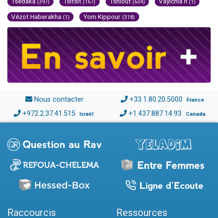
Tsédaka
Tsitsit
Tsniout
Vayichla'h
(397)
(167)
(634)
(1)
Vézot Haberakha
Yom Kippour
(1)
(318)
Nous contacter
+33.1.80.20.5000
France
+972.2.37.41.515
+1.437.887.14.93
Israël
Canada
Raccourcis
Ressources