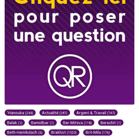
'Hanouka
Actualité
Argent & Travail
(244)
(287)
(747)
Balak
Bamidbar
Bar-Mitsva
Berechit
(1)
(1)
(118)
(1)
Beth-Hamikdach
Brakhot
Brit-Mila
(6)
(1520)
(176)