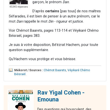
garçon, le prénom
Dan
.
45345 réponses
D’après
certains
[pas tous] de nos maîtres
Séfarades, il est bien de penser à un autre prénom, car le
mot
Dan
rappelle le mot
Din
- rigueur et justice.
Voir Chémot Baarets, pages 113-114 et Véyikaré Chémo
Béisraël, pages 383.
Je suis à votre disposition, Bé’ézrat Hachem, pour toute
question supplémentaire.
Qu’Hachem vous protège et vous bénisse.
Mékorot / Sources :
Chémot Baarets
,
Véyikaré Chémo
Béisraël
.
Rav Yigal Cohen -
Emouna
Des questions qui bousculent, des