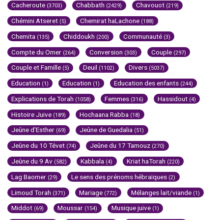
Cacheroute
Chabbath
Chavouot
(3703)
(2429)
(219)
Chémini Atseret
Chemirat haLachone
(5)
(188)
Chemita
Chiddoukh
Communauté
(135)
(200)
(3)
Compte du Omer
Conversion
Couple
(264)
(303)
(297)
Couple et Famille
Deuil
Divers
(5)
(1102)
(5037)
Education
Education
Education des enfants
(1)
(1)
(244)
Explications de Torah
Femmes
Hassidout
(1058)
(316)
(4)
Histoire Juive
Hochaana Rabba
(189)
(18)
Jeûne d'Esther
Jeûne de Guedalia
(69)
(51)
Jeûne du 10 Tévet
Jeûne du 17 Tamouz
(74)
(270)
Jeûne du 9 Av
Kabbala
Kriat haTorah
(582)
(4)
(220)
Lag Baomer
Le sens des prénoms hébraïques
(29)
(2)
Limoud Torah
Mariage
Mélanges lait/viande
(371)
(772)
(1)
Middot
Moussar
Musique juive
(69)
(154)
(1)