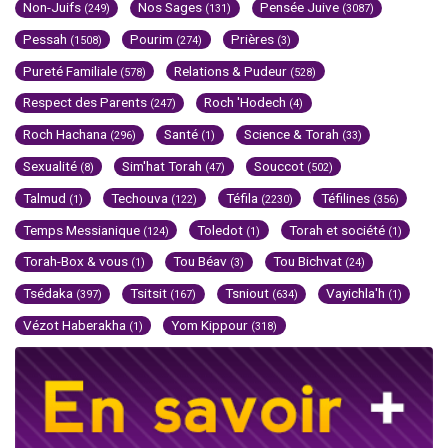
Non-Juifs
Nos Sages
Pensée Juive
(249)
(131)
(3087)
Pessah
Pourim
Prières
(1508)
(274)
(3)
Pureté Familiale
Relations & Pudeur
(578)
(528)
Respect des Parents
Roch 'Hodech
(247)
(4)
Roch Hachana
Santé
Science & Torah
(296)
(1)
(33)
Sexualité
Sim'hat Torah
Souccot
(8)
(47)
(502)
Talmud
Techouva
Téfila
Téfilines
(1)
(122)
(2230)
(356)
Temps Messianique
Toledot
Torah et société
(124)
(1)
(1)
Torah-Box & vous
Tou Béav
Tou Bichvat
(1)
(3)
(24)
Tsédaka
Tsitsit
Tsniout
Vayichla'h
(397)
(167)
(634)
(1)
Vézot Haberakha
Yom Kippour
(1)
(318)