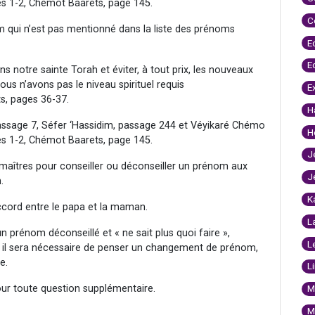
tres 1-2, Chémot Baarets, page 145.
C
nom qui n’est pas mentionné dans la liste des prénoms
E
E
ans notre sainte Torah et éviter, à tout prix, les nouveaux
us n’avons pas le niveau spirituel requis
E
s, pages 36-37.
H
ssage 7, Séfer ‘Hassidim, passage 244 et Véyikaré Chémo
H
tres 1-2, Chémot Baarets, page 145.
J
 maîtres pour conseiller ou déconseiller un prénom aux
J
.
K
ccord entre le papa et la maman.
L
 prénom déconseillé et « ne sait plus quoi faire »,
L
 il sera nécessaire de penser un changement de prénom,
e.
L
our toute question supplémentaire.
M
M