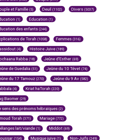
ouple et Famille
Deuil
Divers
(5)
(1102)
(5037)
ducation
Education
(1)
(1)
ducation des enfants
(244)
xplications de Torah
Femmes
(1058)
(316)
assidout
Histoire Juive
(4)
(189)
ochaana Rabba
Jeûne d'Esther
(18)
(69)
eûne de Guedalia
Jeûne du 10 Tévet
(51)
(74)
eûne du 17 Tamouz
Jeûne du 9 Av
(270)
(582)
abbala
Kriat haTorah
(4)
(220)
ag Baomer
(29)
e sens des prénoms hébraïques
(2)
imoud Torah
Mariage
(371)
(772)
élanges lait/viande
Middot
(1)
(69)
oussar
Musique juive
Non-Juifs
(154)
(1)
(249)