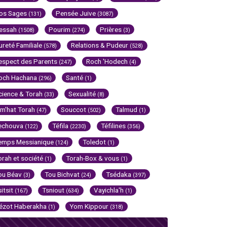
os Sages
Pensée Juive
(131)
(3087)
essah
Pourim
Prières
(1508)
(274)
(3)
ureté Familiale
Relations & Pudeur
(578)
(528)
espect des Parents
Roch 'Hodech
(247)
(4)
och Hachana
Santé
(296)
(1)
cience & Torah
Sexualité
(33)
(8)
im'hat Torah
Souccot
Talmud
(47)
(502)
(1)
echouva
Téfila
Téfilines
(122)
(2230)
(356)
emps Messianique
Toledot
(124)
(1)
orah et société
Torah-Box & vous
(1)
(1)
ou Béav
Tou Bichvat
Tsédaka
(3)
(24)
(397)
sitsit
Tsniout
Vayichla'h
(167)
(634)
(1)
ézot Haberakha
Yom Kippour
(1)
(318)