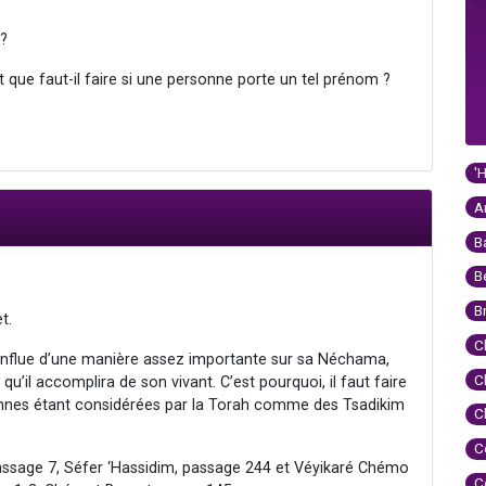
 ?
 que faut-il faire si une personne porte un tel prénom ?
'
A
B
B
B
t.
C
 influe d’une manière assez importante sur sa Néchama,
C
 qu’il accomplira de son vivant. C’est pourquoi, il faut faire
onnes étant considérées par la Torah comme des Tsadikim
C
C
ssage 7, Séfer ‘Hassidim, passage 244 et Véyikaré Chémo
C