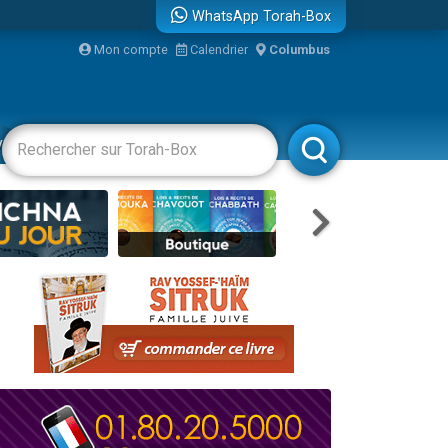
WhatsApp Torah-Box
Mon compte
Calendrier
Columbus
bre
vertissements
Livres
Rabbanim