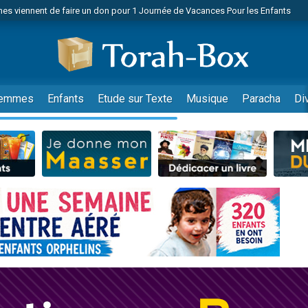
es viennent de faire un don pour 1 Journée de Vacances Pour les Enfants
 viennent de demander une bénédiction
viennent de nous rejoindre sur WhatsApp
49 places pour étudier en groupe sur Zoom
nes viennent de faire un don pour Diane, 80 ans, dans un appartement insalu
emmes
Enfants
Etude sur Texte
Musique
Paracha
Di
 donner son Maasser
viennent de nous rejoindre sur WhatsApp
viennent de nous rejoindre sur WhatsApp
es viennent de faire un don pour 5 jours de vacances aux Orphelins
de donner son Maasser
viennent de nous rejoindre sur WhatsApp
 viennent de demander une bénédiction
lles musiques dans Torah-Box Music
nnes viennent de faire un don pour Sauvez la jambe de Yohan
49 places pour étudier en groupe sur Zoom