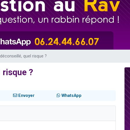
viennent de nous rejoindre sur WhatsApp
viennent de nous rejoindre sur WhatsApp
viennent de nous rejoindre sur WhatsApp
les musiques dans Torah-Box Music
es viennent de faire un don pour Reloger Rivka, 6 enfants, victime de violences
éconseillé, quel risque ?
 risque ?
Envoyer
WhatsApp