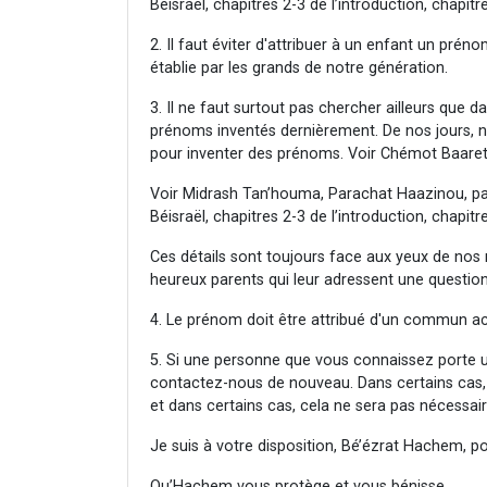
Béisraël, chapitres 2-3 de l’introduction, chapi
2. Il faut éviter d'attribuer à un enfant un pré
établie par les grands de notre génération.
3. Il ne faut surtout pas chercher ailleurs que d
prénoms inventés dernièrement. De nos jours, no
pour inventer des prénoms. Voir Chémot Baaret
Voir Midrash Tan’houma, Parachat Haazinou, pa
Béisraël, chapitres 2-3 de l’introduction, chapi
Ces détails sont toujours face aux yeux de nos
heureux parents qui leur adressent une question
4. Le prénom doit être attribué d'un commun a
5. Si une personne que vous connaissez porte un
contactez-nous de nouveau. Dans certains cas,
et dans certains cas, cela ne sera pas nécessair
Je suis à votre disposition, Bé’ézrat Hachem, p
Qu’Hachem vous protège et vous bénisse.