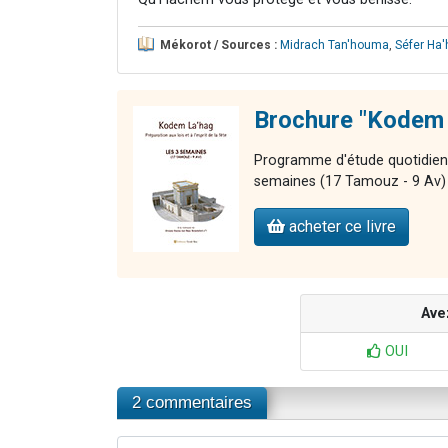
Mékorot / Sources :
Midrach Tan'houma
,
Séfer Ha
Brochure "Kodem 
Programme d'étude quotidien po
semaines (17 Tamouz - 9 Av)
acheter ce livre
Ave
OUI
2 commentaires