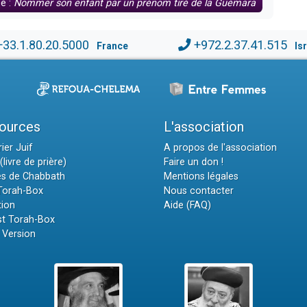
se :
Nommer son enfant par un prénom tiré de la Guémara
+33.1.80.20.5000
+972.2.37.41.515
France
Is
ources
L'association
ier Juif
A propos de l'association
(livre de prière)
Faire un don !
es de Chabbath
Mentions légales
 Torah-Box
Nous contacter
tion
Aide (FAQ)
t Torah-Box
 Version