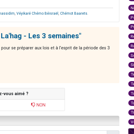
N
'hassidim
,
Véyikaré Chémo Béisraël
,
Chémot Baarets
.
P
P
La'hag - Les 3 semaines"
R
R
ur se préparer aux lois et à l'esprit de la période des 3
S
S
T
T
T
z-vous aimé ?
T
NON
T
V