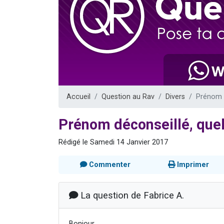
3 personnes 
2 personnes 
3 personnes 
2 nouvel
4 personn
Accueil
Question au Rav
Divers
Prénom d
Prénom déconseillé, quel
Rédigé le Samedi 14 Janvier 2017
Commenter
Imprimer
La question de Fabrice A.
Bonjour,