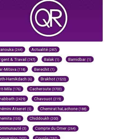
Hanouka
Actualité
(244)
(287)
rgent & Travail
Balak
Bamidbar
(747)
(1)
(1)
ar-Mitsva
Berechit
(118)
(1)
eth-Hamikdach
Brakhot
(6)
(1520)
rit-Mila
Cacheroute
(176)
(3703)
habbath
Chavouot
(2429)
(219)
hémini Atseret
Chemirat haLachone
(5)
(188)
hemita
Chiddoukh
(135)
(200)
ommunauté
Compte du Omer
(3)
(264)
onversion
Couple
(303)
(297)