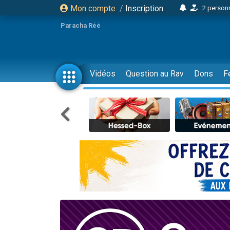
Mon compte
/
Inscription
2 personn
17 personnes
Paracha Réé
4 personnes 
Il reste 
23 person
Vidéos
Question au Rav
Dons
F
Eva vient de
4 personnes 
3 personnes 
3 personn
Odaya vient 
2 personnes 
13 personnes
12 nouve
30 perso
Il reste 