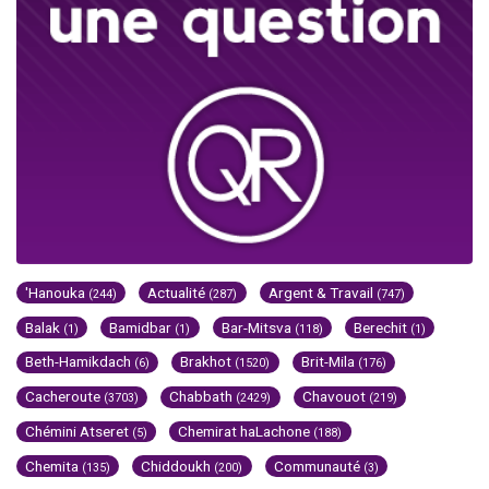
'Hanouka
Actualité
Argent & Travail
(244)
(287)
(747)
Balak
Bamidbar
Bar-Mitsva
Berechit
(1)
(1)
(118)
(1)
Beth-Hamikdach
Brakhot
Brit-Mila
(6)
(1520)
(176)
Cacheroute
Chabbath
Chavouot
(3703)
(2429)
(219)
Chémini Atseret
Chemirat haLachone
(5)
(188)
Chemita
Chiddoukh
Communauté
(135)
(200)
(3)