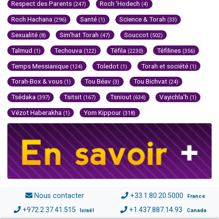
Respect des Parents
Roch 'Hodech
(247)
(4)
Roch Hachana
Santé
Science & Torah
(296)
(1)
(33)
Sexualité
Sim'hat Torah
Souccot
(8)
(47)
(502)
Talmud
Techouva
Téfila
Téfilines
(1)
(122)
(2230)
(356)
Temps Messianique
Toledot
Torah et société
(124)
(1)
(1)
Torah-Box & vous
Tou Béav
Tou Bichvat
(1)
(3)
(24)
Tsédaka
Tsitsit
Tsniout
Vayichla'h
(397)
(167)
(634)
(1)
Vézot Haberakha
Yom Kippour
(1)
(318)
Nous contacter
+33.1.80.20.5000
France
+972.2.37.41.515
+1.437.887.14.93
Israël
Canada