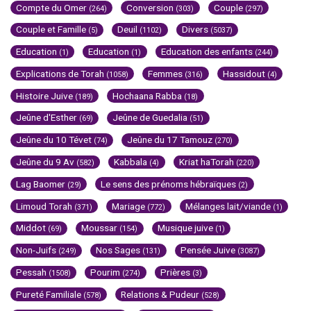
Compte du Omer
Conversion
Couple
(264)
(303)
(297)
Couple et Famille
Deuil
Divers
(5)
(1102)
(5037)
Education
Education
Education des enfants
(1)
(1)
(244)
Explications de Torah
Femmes
Hassidout
(1058)
(316)
(4)
Histoire Juive
Hochaana Rabba
(189)
(18)
Jeûne d'Esther
Jeûne de Guedalia
(69)
(51)
Jeûne du 10 Tévet
Jeûne du 17 Tamouz
(74)
(270)
Jeûne du 9 Av
Kabbala
Kriat haTorah
(582)
(4)
(220)
Lag Baomer
Le sens des prénoms hébraïques
(29)
(2)
Limoud Torah
Mariage
Mélanges lait/viande
(371)
(772)
(1)
Middot
Moussar
Musique juive
(69)
(154)
(1)
Non-Juifs
Nos Sages
Pensée Juive
(249)
(131)
(3087)
Pessah
Pourim
Prières
(1508)
(274)
(3)
Pureté Familiale
Relations & Pudeur
(578)
(528)