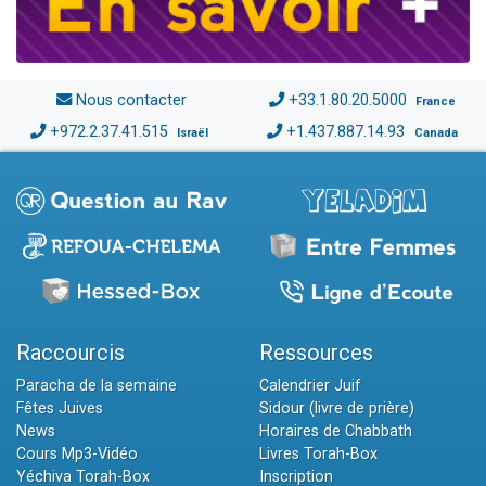
Nous contacter
+33.1.80.20.5000
France
+972.2.37.41.515
+1.437.887.14.93
Israël
Canada
Raccourcis
Ressources
Paracha de la semaine
Calendrier Juif
Fêtes Juives
Sidour (livre de prière)
News
Horaires de Chabbath
Cours Mp3-Vidéo
Livres Torah-Box
Yéchiva Torah-Box
Inscription