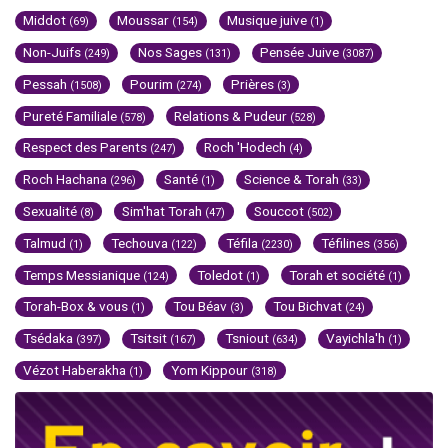
Middot
Moussar
Musique juive
(69)
(154)
(1)
Non-Juifs
Nos Sages
Pensée Juive
(249)
(131)
(3087)
Pessah
Pourim
Prières
(1508)
(274)
(3)
Pureté Familiale
Relations & Pudeur
(578)
(528)
Respect des Parents
Roch 'Hodech
(247)
(4)
Roch Hachana
Santé
Science & Torah
(296)
(1)
(33)
Sexualité
Sim'hat Torah
Souccot
(8)
(47)
(502)
Talmud
Techouva
Téfila
Téfilines
(1)
(122)
(2230)
(356)
Temps Messianique
Toledot
Torah et société
(124)
(1)
(1)
Torah-Box & vous
Tou Béav
Tou Bichvat
(1)
(3)
(24)
Tsédaka
Tsitsit
Tsniout
Vayichla'h
(397)
(167)
(634)
(1)
Vézot Haberakha
Yom Kippour
(1)
(318)