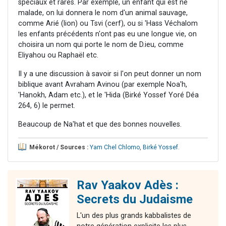
spéciaux et rares. Par exemple, un enfant qui est né
malade, on lui donnera le nom d'un animal sauvage,
comme Arié (lion) ou Tsvi (cerf), ou si 'Hass Véchalom
les enfants précédents n'ont pas eu une longue vie, on
choisira un nom qui porte le nom de D.ieu, comme
Eliyahou ou Raphaël etc.
Il y a une discussion à savoir si l'on peut donner un nom
biblique avant Avraham Avinou (par exemple Noa'h,
'Hanokh, Adam etc.), et le 'Hida (Birké Yossef Yoré Déa
264, 6) le permet.
Beaucoup de Na'hat et que des bonnes nouvelles.
Mékorot / Sources :
Yam Chel Chlomo
,
Birké Yossef
.
Rav Yaakov Adès :
Secrets du Judaisme
L'un des plus grands kabbalistes de