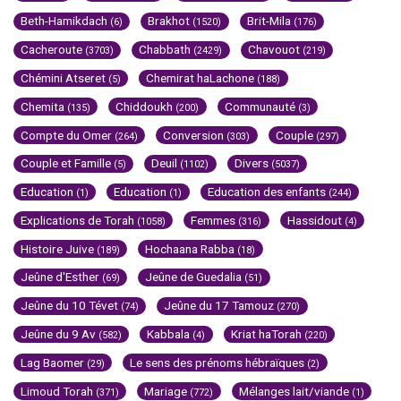
Beth-Hamikdach
Brakhot
Brit-Mila
(6)
(1520)
(176)
Cacheroute
Chabbath
Chavouot
(3703)
(2429)
(219)
Chémini Atseret
Chemirat haLachone
(5)
(188)
Chemita
Chiddoukh
Communauté
(135)
(200)
(3)
Compte du Omer
Conversion
Couple
(264)
(303)
(297)
Couple et Famille
Deuil
Divers
(5)
(1102)
(5037)
Education
Education
Education des enfants
(1)
(1)
(244)
Explications de Torah
Femmes
Hassidout
(1058)
(316)
(4)
Histoire Juive
Hochaana Rabba
(189)
(18)
Jeûne d'Esther
Jeûne de Guedalia
(69)
(51)
Jeûne du 10 Tévet
Jeûne du 17 Tamouz
(74)
(270)
Jeûne du 9 Av
Kabbala
Kriat haTorah
(582)
(4)
(220)
Lag Baomer
Le sens des prénoms hébraïques
(29)
(2)
Limoud Torah
Mariage
Mélanges lait/viande
(371)
(772)
(1)