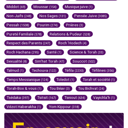
Middot
Moussar
Musique juive
(69)
(154)
(1)
Non-Juifs
Nos Sages
Pensée Juive
(248)
(131)
(3085)
Pessah
Pourim
Prières
(1508)
(274)
(3)
Pureté Familiale
Relations & Pudeur
(578)
(528)
Respect des Parents
Roch 'Hodech
(247)
(4)
Roch Hachana
Santé
Science & Torah
(295)
(1)
(33)
Sexualité
Sim'hat Torah
Souccot
(8)
(47)
(502)
Talmud
Techouva
Téfila
Téfilines
(1)
(122)
(2230)
(356)
Temps Messianique
Toledot
Torah et société
(124)
(1)
(1)
Torah-Box & vous
Tou Béav
Tou Bichvat
(1)
(3)
(24)
Tsédaka
Tsitsit
Tsniout
Vayichla'h
(397)
(167)
(634)
(1)
Vézot Haberakha
Yom Kippour
(1)
(318)