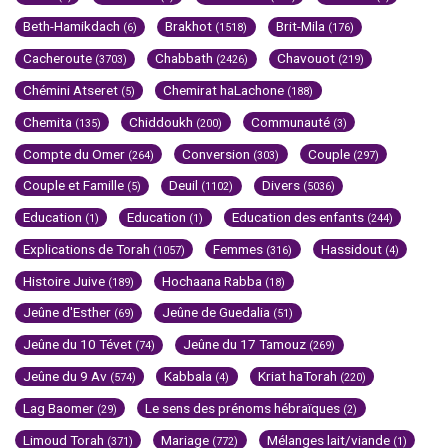
Beth-Hamikdach
Brakhot
Brit-Mila
(6)
(1518)
(176)
Cacheroute
Chabbath
Chavouot
(3703)
(2426)
(219)
Chémini Atseret
Chemirat haLachone
(5)
(188)
Chemita
Chiddoukh
Communauté
(135)
(200)
(3)
Compte du Omer
Conversion
Couple
(264)
(303)
(297)
Couple et Famille
Deuil
Divers
(5)
(1102)
(5036)
Education
Education
Education des enfants
(1)
(1)
(244)
Explications de Torah
Femmes
Hassidout
(1057)
(316)
(4)
Histoire Juive
Hochaana Rabba
(189)
(18)
Jeûne d'Esther
Jeûne de Guedalia
(69)
(51)
Jeûne du 10 Tévet
Jeûne du 17 Tamouz
(74)
(269)
Jeûne du 9 Av
Kabbala
Kriat haTorah
(574)
(4)
(220)
Lag Baomer
Le sens des prénoms hébraïques
(29)
(2)
Limoud Torah
Mariage
Mélanges lait/viande
(371)
(772)
(1)