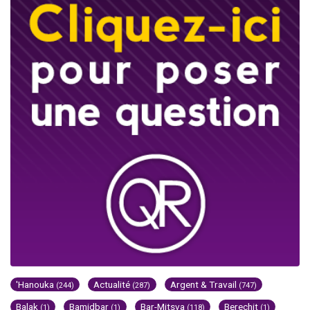
'Hanouka
Actualité
Argent & Travail
(244)
(287)
(747)
Balak
Bamidbar
Bar-Mitsva
Berechit
(1)
(1)
(118)
(1)