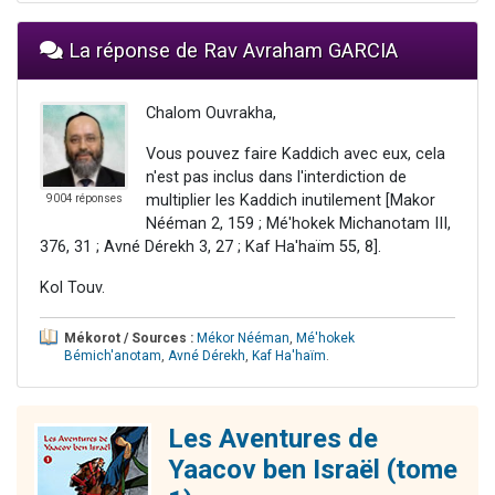
La réponse de Rav Avraham GARCIA
Chalom Ouvrakha,
Vous pouvez faire Kaddich avec eux, cela
n'est pas inclus dans l'interdiction de
multiplier les Kaddich inutilement [Makor
9004 réponses
Nééman 2, 159 ; Mé'hokek Michanotam III,
376, 31 ; Avné Dérekh 3, 27 ; Kaf Ha'haïm 55, 8].
Kol Touv.
Mékorot / Sources :
Mékor Nééman
,
Mé'hokek
Bémich'anotam
,
Avné Dérekh
,
Kaf Ha'haïm
.
Les Aventures de
Yaacov ben Israël (tome