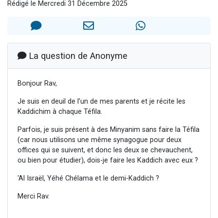
Rédigé le Mercredi 31 Décembre 2025
6 personnes viennent de faire un don pour 5 enfants déjà orphelins risquent de perdre leur maman
2 personnes viennent de faire un don pour Reloger Rivka, 6 enfants, victime de violences...
10 personnes viennent de demander une bénédiction
Il reste 49 places pour étudier en groupe sur Zoom
La question de Anonyme
3 personnes viennent de faire un don pour Diane, 80 ans, dans un appartement insalubre
Bonjour Rav,
Je suis en deuil de l’un de mes parents et je récite les
Kaddichim à chaque Téfila.
Parfois, je suis présent à des Minyanim sans faire la Téfila
(car nous utilisons une même synagogue pour deux
offices qui se suivent, et donc les deux se chevauchent,
ou bien pour étudier), dois-je faire les Kaddich avec eux ?
'Al Israël, Yéhé Chélama et le demi-Kaddich ?
Merci Rav.