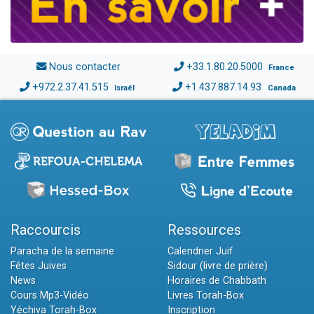
Nous contacter
+33.1.80.20.5000
France
+972.2.37.41.515
+1.437.887.14.93
Israël
Canada
Raccourcis
Ressources
Paracha de la semaine
Calendrier Juif
Fêtes Juives
Sidour (livre de prière)
News
Horaires de Chabbath
Cours Mp3-Vidéo
Livres Torah-Box
Yéchiva Torah-Box
Inscription