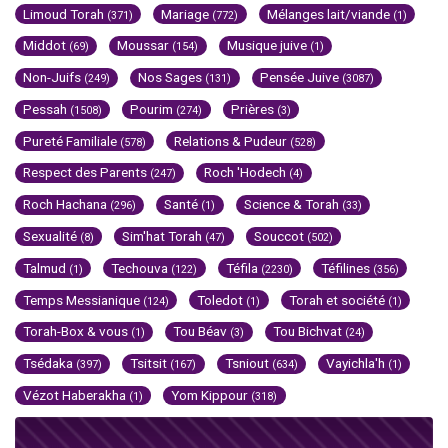
Limoud Torah
Mariage
Mélanges lait/viande
(371)
(772)
(1)
Middot
Moussar
Musique juive
(69)
(154)
(1)
Non-Juifs
Nos Sages
Pensée Juive
(249)
(131)
(3087)
Pessah
Pourim
Prières
(1508)
(274)
(3)
Pureté Familiale
Relations & Pudeur
(578)
(528)
Respect des Parents
Roch 'Hodech
(247)
(4)
Roch Hachana
Santé
Science & Torah
(296)
(1)
(33)
Sexualité
Sim'hat Torah
Souccot
(8)
(47)
(502)
Talmud
Techouva
Téfila
Téfilines
(1)
(122)
(2230)
(356)
Temps Messianique
Toledot
Torah et société
(124)
(1)
(1)
Torah-Box & vous
Tou Béav
Tou Bichvat
(1)
(3)
(24)
Tsédaka
Tsitsit
Tsniout
Vayichla'h
(397)
(167)
(634)
(1)
Vézot Haberakha
Yom Kippour
(1)
(318)