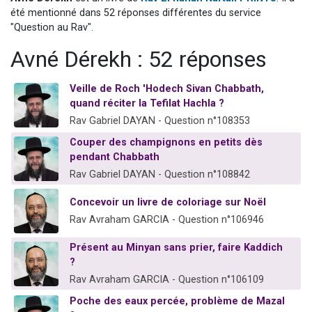
Il reste 49 places pour étudier en groupe sur Zoom
été mentionné dans 52 réponses différentes du service
"Question au Rav".
12 nouvelles musiques dans Torah-Box Music
Avné Dérekh : 52 réponses
3 personnes viennent de nous rejoindre sur WhatsApp
2 personnes viennent de nous rejoindre sur WhatsApp
Veille de Roch 'Hodech Sivan Chabbath,
2 personnes viennent de nous rejoindre sur WhatsApp
quand réciter la Tefilat Hachla ?
Rav Gabriel DAYAN - Question n°108353
Couper des champignons en petits dès
pendant Chabbath
Rav Gabriel DAYAN - Question n°108842
Concevoir un livre de coloriage sur Noël
Rav Avraham GARCIA - Question n°106946
Présent au Minyan sans prier, faire Kaddich
?
Rav Avraham GARCIA - Question n°106109
Poche des eaux percée, problème de Mazal