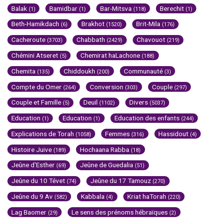
Balak
Bamidbar
Bar-Mitsva
Berechit
(1)
(1)
(118)
(1)
Beth-Hamikdach
Brakhot
Brit-Mila
(6)
(1520)
(176)
Cacheroute
Chabbath
Chavouot
(3703)
(2429)
(219)
Chémini Atseret
Chemirat haLachone
(5)
(188)
Chemita
Chiddoukh
Communauté
(135)
(200)
(3)
Compte du Omer
Conversion
Couple
(264)
(303)
(297)
Couple et Famille
Deuil
Divers
(5)
(1102)
(5037)
Education
Education
Education des enfants
(1)
(1)
(244)
Explications de Torah
Femmes
Hassidout
(1058)
(316)
(4)
Histoire Juive
Hochaana Rabba
(189)
(18)
Jeûne d'Esther
Jeûne de Guedalia
(69)
(51)
Jeûne du 10 Tévet
Jeûne du 17 Tamouz
(74)
(270)
Jeûne du 9 Av
Kabbala
Kriat haTorah
(582)
(4)
(220)
Lag Baomer
Le sens des prénoms hébraïques
(29)
(2)