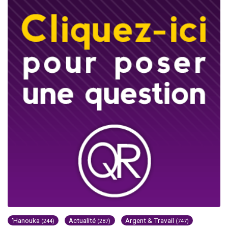
'Hanouka
Actualité
Argent & Travail
(244)
(287)
(747)