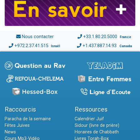
Nous contacter
+33.1.80.20.5000
France
+972.2.37.41.515
+1.437.887.14.93
Israël
Canada
Raccourcis
Ressources
Paracha de la semaine
Calendrier Juif
Fêtes Juives
Sidour (livre de prière)
News
Horaires de Chabbath
Cours Mp3-Vidéo
Livres Torah-Box