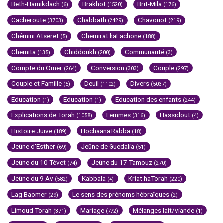
Beth-Hamikdach
Brakhot
Brit-Mila
(6)
(1520)
(176)
Cacheroute
Chabbath
Chavouot
(3703)
(2429)
(219)
Chémini Atseret
Chemirat haLachone
(5)
(188)
Chemita
Chiddoukh
Communauté
(135)
(200)
(3)
Compte du Omer
Conversion
Couple
(264)
(303)
(297)
Couple et Famille
Deuil
Divers
(5)
(1102)
(5037)
Education
Education
Education des enfants
(1)
(1)
(244)
Explications de Torah
Femmes
Hassidout
(1058)
(316)
(4)
Histoire Juive
Hochaana Rabba
(189)
(18)
Jeûne d'Esther
Jeûne de Guedalia
(69)
(51)
Jeûne du 10 Tévet
Jeûne du 17 Tamouz
(74)
(270)
Jeûne du 9 Av
Kabbala
Kriat haTorah
(582)
(4)
(220)
Lag Baomer
Le sens des prénoms hébraïques
(29)
(2)
Limoud Torah
Mariage
Mélanges lait/viande
(371)
(772)
(1)