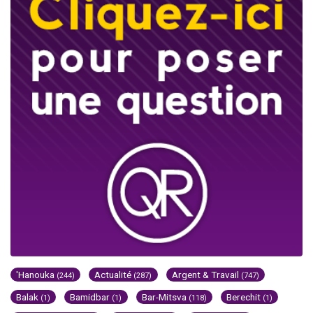
'Hanouka
Actualité
Argent & Travail
(244)
(287)
(747)
Balak
Bamidbar
Bar-Mitsva
Berechit
(1)
(1)
(118)
(1)