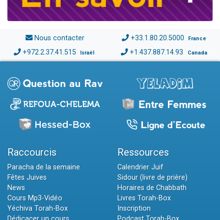
Nous contacter
+33.1.80.20.5000
France
+972.2.37.41.515
+1.437.887.14.93
Israël
Canada
Raccourcis
Ressources
Paracha de la semaine
Calendrier Juif
Fêtes Juives
Sidour (livre de prière)
News
Horaires de Chabbath
Cours Mp3-Vidéo
Livres Torah-Box
Yéchiva Torah-Box
Inscription
Dédicacer un cours
Podcast Torah-Box