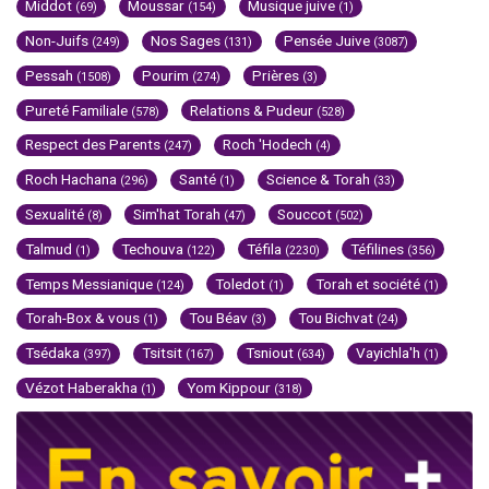
Middot
Moussar
Musique juive
(69)
(154)
(1)
Non-Juifs
Nos Sages
Pensée Juive
(249)
(131)
(3087)
Pessah
Pourim
Prières
(1508)
(274)
(3)
Pureté Familiale
Relations & Pudeur
(578)
(528)
Respect des Parents
Roch 'Hodech
(247)
(4)
Roch Hachana
Santé
Science & Torah
(296)
(1)
(33)
Sexualité
Sim'hat Torah
Souccot
(8)
(47)
(502)
Talmud
Techouva
Téfila
Téfilines
(1)
(122)
(2230)
(356)
Temps Messianique
Toledot
Torah et société
(124)
(1)
(1)
Torah-Box & vous
Tou Béav
Tou Bichvat
(1)
(3)
(24)
Tsédaka
Tsitsit
Tsniout
Vayichla'h
(397)
(167)
(634)
(1)
Vézot Haberakha
Yom Kippour
(1)
(318)