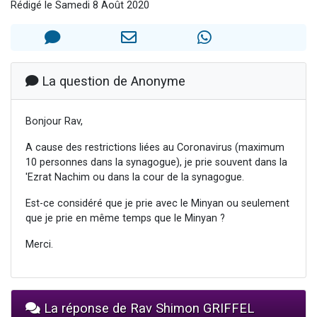
Rédigé le Samedi 8 Août 2020
2 personnes viennent de nous rejoindre sur WhatsApp
13 personnes viennent de demander une bénédiction
Il reste 49 places pour étudier en groupe sur Zoom
12 nouvelles musiques dans Torah-Box Music
La question de Anonyme
2 personnes viennent de nous rejoindre sur WhatsApp
Bonjour Rav,
A cause des restrictions liées au Coronavirus (maximum
10 personnes dans la synagogue), je prie souvent dans la
'Ezrat Nachim ou dans la cour de la synagogue.
Est-ce considéré que je prie avec le Minyan ou seulement
que je prie en même temps que le Minyan ?
Merci.
La réponse de Rav Shimon GRIFFEL