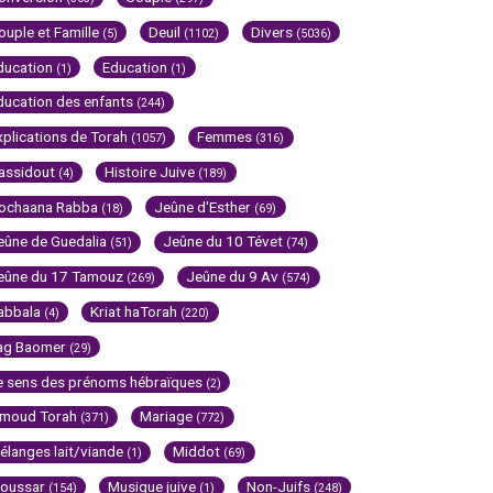
ouple et Famille
Deuil
Divers
(5)
(1102)
(5036)
ducation
Education
(1)
(1)
ducation des enfants
(244)
xplications de Torah
Femmes
(1057)
(316)
assidout
Histoire Juive
(4)
(189)
ochaana Rabba
Jeûne d'Esther
(18)
(69)
eûne de Guedalia
Jeûne du 10 Tévet
(51)
(74)
eûne du 17 Tamouz
Jeûne du 9 Av
(269)
(574)
abbala
Kriat haTorah
(4)
(220)
ag Baomer
(29)
e sens des prénoms hébraïques
(2)
imoud Torah
Mariage
(371)
(772)
élanges lait/viande
Middot
(1)
(69)
oussar
Musique juive
Non-Juifs
(154)
(1)
(248)