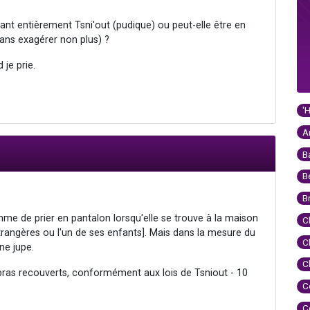
ant entièrement Tsni'out (pudique) ou peut-elle être en
ns exagérer non plus) ?
je prie.
'
A
B
B
B
 femme de prier en pantalon lorsqu'elle se trouve à la maison
C
étrangères ou l'un de ses enfants]. Mais dans la mesure du
C
une jupe.
C
s bras recouverts, conformément aux lois de Tsniout - 10
C
C