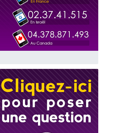
 leur maman
...
re