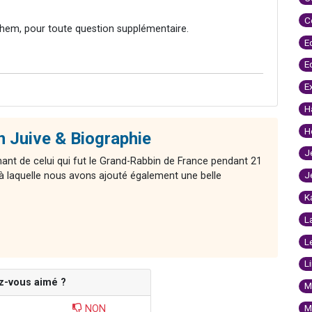
C
hem, pour toute question supplémentaire.
E
E
E
H
H
on Juive & Biographie
J
ant de celui qui fut le Grand-Rabbin de France pendant 21
J
à laquelle nous avons ajouté également une belle
K
L
L
L
z-vous aimé ?
M
M
NON