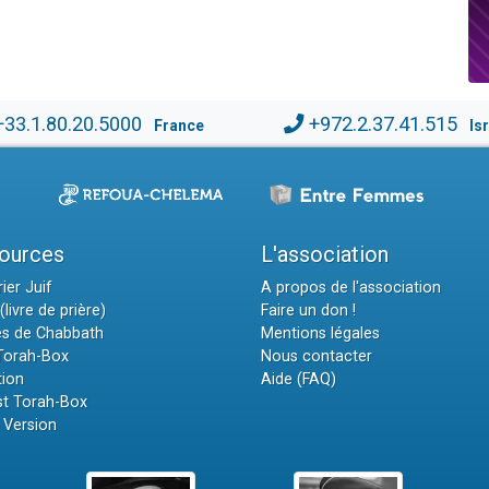
+33.1.80.20.5000
+972.2.37.41.515
France
Is
ources
L'association
ier Juif
A propos de l'association
(livre de prière)
Faire un don !
es de Chabbath
Mentions légales
 Torah-Box
Nous contacter
tion
Aide (FAQ)
t Torah-Box
 Version