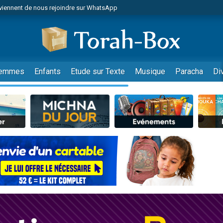
viennent de nous rejoindre sur WhatsApp
 viennent de demander une bénédiction
lles musiques dans Torah-Box Music
nnes viennent de faire un don pour Sauvez la jambe de Yohan
49 places pour étudier en groupe sur Zoom
emmes
Enfants
Etude sur Texte
Musique
Paracha
Di
viennent de nous rejoindre sur WhatsApp
viennent de nous rejoindre sur WhatsApp
viennent de nous rejoindre sur WhatsApp
les musiques dans Torah-Box Music
es viennent de faire un don pour Tsédaka : pauvres d'Israel
sion radio : Visions de grandeur n°104 : Le Chabbath et le Birkat Hamazone à 
 viennent de demander une bénédiction
49 places pour étudier en groupe sur Zoom
de donner son Maasser
ent de donner son Maasser