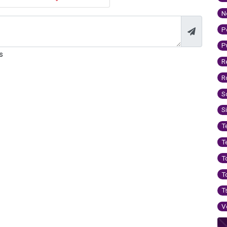
N
P
P
s
R
R
S
S
T
T
T
T
T
V