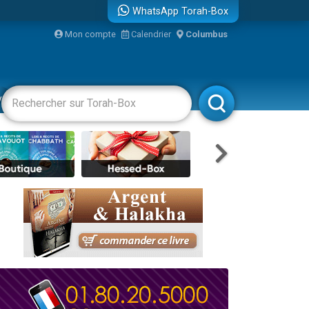
WhatsApp Torah-Box
Mon compte
Calendrier
Columbus
vertissements
Livres
Rabbanim
travers le temps