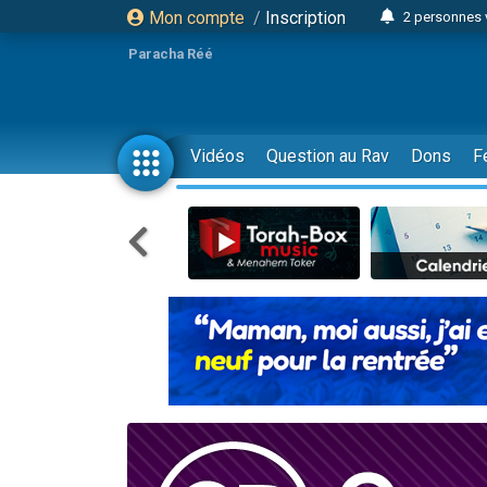
Mon compte
/
Inscription
2 personnes 
13 personnes
Paracha Réé
12 nouve
30 perso
Il reste 
Vidéos
Question au Rav
Dons
F
3 personnes 
2 personnes 
3 personnes 
2 nouvel
8 personn
Nouvelle émis
61 personnes
Il reste 
Ariel vient 
Nathaniel vi