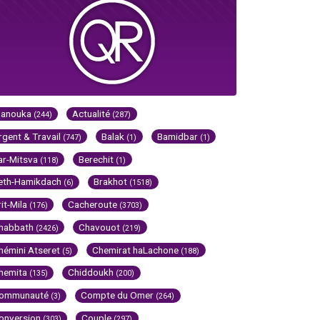
Hanouka
Actualité
(244)
(287)
rgent & Travail
Balak
Bamidbar
(747)
(1)
(1)
ar-Mitsva
Berechit
(118)
(1)
eth-Hamikdach
Brakhot
(6)
(1518)
rit-Mila
Cacheroute
(176)
(3703)
habbath
Chavouot
(2426)
(219)
hémini Atseret
Chemirat haLachone
(5)
(188)
hemita
Chiddoukh
(135)
(200)
ommunauté
Compte du Omer
(3)
(264)
onversion
Couple
(303)
(297)