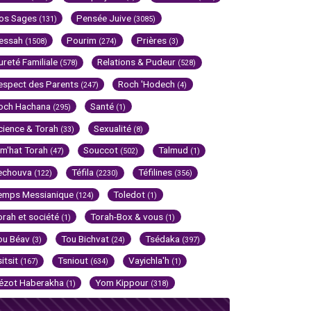
os Sages
Pensée Juive
(131)
(3085)
essah
Pourim
Prières
(1508)
(274)
(3)
ureté Familiale
Relations & Pudeur
(578)
(528)
espect des Parents
Roch 'Hodech
(247)
(4)
och Hachana
Santé
(295)
(1)
cience & Torah
Sexualité
(33)
(8)
im'hat Torah
Souccot
Talmud
(47)
(502)
(1)
echouva
Téfila
Téfilines
(122)
(2230)
(356)
emps Messianique
Toledot
(124)
(1)
orah et société
Torah-Box & vous
(1)
(1)
ou Béav
Tou Bichvat
Tsédaka
(3)
(24)
(397)
sitsit
Tsniout
Vayichla'h
(167)
(634)
(1)
ézot Haberakha
Yom Kippour
(1)
(318)