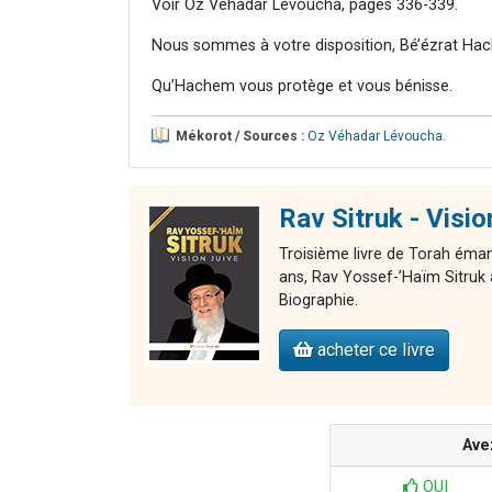
Voir Oz Véhadar Levoucha, pages 336-339.
Nous sommes à votre disposition, Bé’ézrat Hac
Qu’Hachem vous protège et vous bénisse.
Mékorot / Sources :
Oz Véhadar Lévoucha
.
Rav Sitruk - Visi
Troisième livre de Torah éman
ans, Rav Yossef-’Haïm Sitruk 
Biographie.
acheter ce livre
Ave
OUI