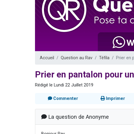
6 personn
2 personn
10 personnes
Il reste 
3 personn
Accueil
Question au Rav
Téfila
Prier en
Prier en pantalon pour 
Rédigé le Lundi 22 Juillet 2019
Commenter
Imprimer
La question de Anonyme
Bonjour Rav,