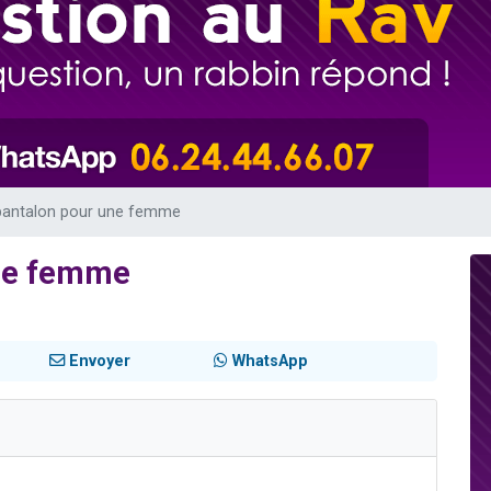
es viennent de faire un don pour 5 enfants déjà orphelins risquent de perdre
es viennent de faire un don pour Reloger Rivka, 6 enfants, victime de violences
 viennent de demander une bénédiction
49 places pour étudier en groupe sur Zoom
es viennent de faire un don pour Diane, 80 ans, dans un appartement insalub
 pantalon pour une femme
une femme
Envoyer
WhatsApp