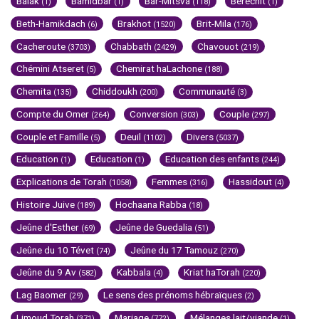
Balak
Bamidbar
Bar-Mitsva
Berechit
(1)
(1)
(118)
(1)
Beth-Hamikdach
Brakhot
Brit-Mila
(6)
(1520)
(176)
Cacheroute
Chabbath
Chavouot
(3703)
(2429)
(219)
Chémini Atseret
Chemirat haLachone
(5)
(188)
Chemita
Chiddoukh
Communauté
(135)
(200)
(3)
Compte du Omer
Conversion
Couple
(264)
(303)
(297)
Couple et Famille
Deuil
Divers
(5)
(1102)
(5037)
Education
Education
Education des enfants
(1)
(1)
(244)
Explications de Torah
Femmes
Hassidout
(1058)
(316)
(4)
Histoire Juive
Hochaana Rabba
(189)
(18)
Jeûne d'Esther
Jeûne de Guedalia
(69)
(51)
Jeûne du 10 Tévet
Jeûne du 17 Tamouz
(74)
(270)
Jeûne du 9 Av
Kabbala
Kriat haTorah
(582)
(4)
(220)
Lag Baomer
Le sens des prénoms hébraïques
(29)
(2)
Limoud Torah
Mariage
Mélanges lait/viande
(371)
(772)
(1)