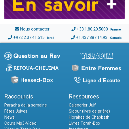
Nous contacter
+33.1.80.20.5000
France
+972.2.37.41.515
+1.437.887.14.93
Israël
Canada
Raccourcis
Ressources
Paracha de la semaine
Calendrier Juif
Fêtes Juives
Sidour (livre de prière)
News
Horaires de Chabbath
Cours Mp3-Vidéo
Livres Torah-Box