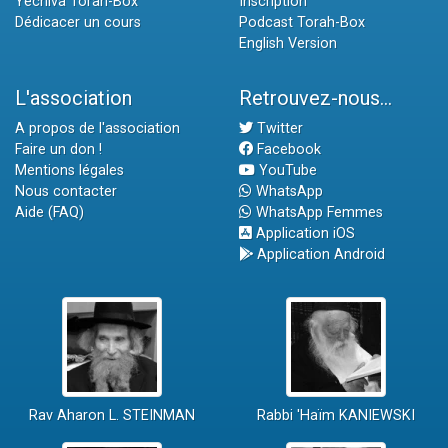
Yéchiva Torah-Box
Inscription
Dédicacer un cours
Podcast Torah-Box
English Version
L'association
Retrouvez-nous...
A propos de l'association
Twitter
Faire un don !
Facebook
Mentions légales
YouTube
Nous contacter
WhatsApp
Aide (FAQ)
WhatsApp Femmes
Application iOS
Application Android
Rav Aharon L. STEINMAN
Rabbi 'Haïm KANIEWSKI