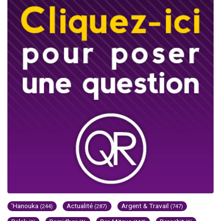
'Hanouka
Actualité
Argent & Travail
(244)
(287)
(747)