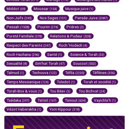
Middot
Moussar
Musique juive
(69)
(154)
(1)
Non-Juifs
Nos Sages
Pensée Juive
(249)
(131)
(3087)
Pessah
Pourim
Prières
(1508)
(274)
(3)
Pureté Familiale
Relations & Pudeur
(578)
(528)
Respect des Parents
Roch 'Hodech
(247)
(4)
Roch Hachana
Santé
Science & Torah
(296)
(1)
(33)
Sexualité
Sim'hat Torah
Souccot
(8)
(47)
(502)
Talmud
Techouva
Téfila
Téfilines
(1)
(122)
(2230)
(356)
Temps Messianique
Toledot
Torah et société
(124)
(1)
(1)
Torah-Box & vous
Tou Béav
Tou Bichvat
(1)
(3)
(24)
Tsédaka
Tsitsit
Tsniout
Vayichla'h
(397)
(167)
(634)
(1)
Vézot Haberakha
Yom Kippour
(1)
(318)