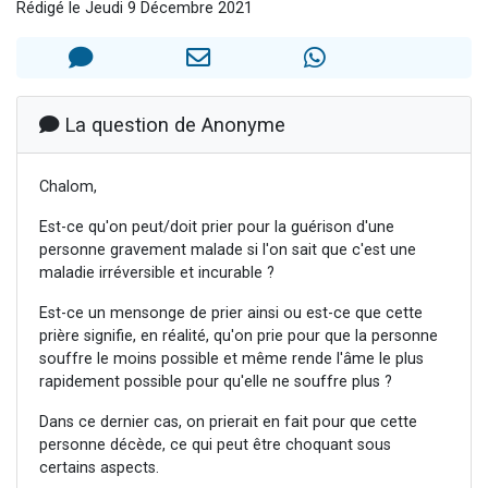
Rédigé le Jeudi 9 Décembre 2021
4 personnes viennent de nous rejoindre sur WhatsApp
3 personnes viennent de nous rejoindre sur WhatsApp
3 personnes viennent de faire un don pour 5 jours de vacances aux Orphelins
Odaya vient de donner son Maasser
La question de Anonyme
2 personnes viennent de faire un don pour Tsédaka : pauvres d'Israel
Chalom,
Est-ce qu'on peut/doit prier pour la guérison d'une
personne gravement malade si l'on sait que c'est une
maladie irréversible et incurable ?
Est-ce un mensonge de prier ainsi ou est-ce que cette
prière signifie, en réalité, qu'on prie pour que la personne
souffre le moins possible et même rende l'âme le plus
rapidement possible pour qu'elle ne souffre plus ?
Dans ce dernier cas, on prierait en fait pour que cette
personne décède, ce qui peut être choquant sous
certains aspects.