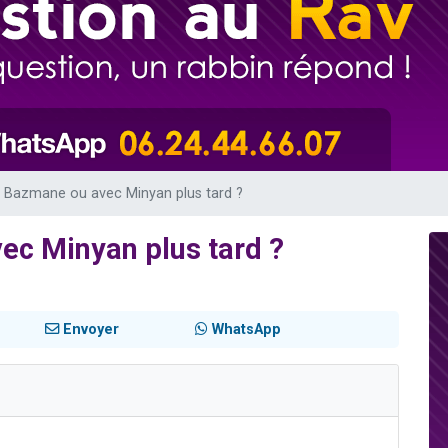
sion radio : Visions de grandeur n°104 : Le Chabbath et le Birkat Hamazone à 
 viennent de demander une bénédiction
de donner son Maasser
49 places pour étudier en groupe sur Zoom
 donner son Maasser
ul Bazmane ou avec Minyan plus tard ?
ec Minyan plus tard ?
Envoyer
WhatsApp