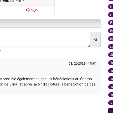
z-vous aimé ?
N
NON
P
P
R
R
S
s
S
T
08/02/2022 - 11h01
T
T
 pas possible également de dire les bénédictions du Chema
n de Vilna) et après avoir dit clôturé la bénédiction de gaal
T
T
V