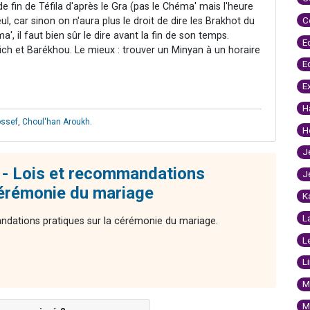
 de fin de Téfila d'après le Gra (pas le Chéma' mais l'heure
C
seul, car sinon on n'aura plus le droit de dire les Brakhot du
 il faut bien sûr le dire avant la fin de son temps.
E
ich et Barékhou. Le mieux : trouver un Minyan à un horaire
E
E
H
ossef
,
Choul'han Aroukh
.
H
J
- Lois et recommandations
J
cérémonie du mariage
K
L
dations pratiques sur la cérémonie du mariage.
L
L
M
M