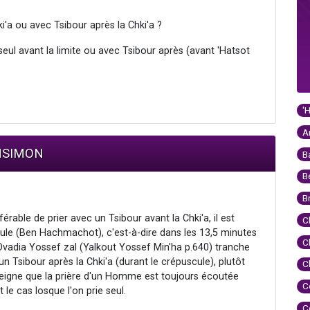
ki'a ou avec Tsibour après la Chki'a ?
eul avant la limite ou avec Tsibour après (avant 'Hatsot
'
A
ENSIMON
B
B
B
éférable de prier avec un Tsibour avant la Chki'a, il est
C
cule (Ben Hachmachot), c'est-à-dire dans les 13,5 minutes
C
 Ovadia Yossef zal (Yalkout Yossef Min'ha p.640) tranche
 un Tsibour après la Chki'a (durant le crépuscule), plutôt
C
nseigne que la prière d'un Homme est toujours écoutée
C
le cas losque l'on prie seul.
C