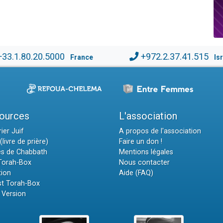
+33.1.80.20.5000
+972.2.37.41.515
France
Is
ources
L'association
ier Juif
A propos de l'association
(livre de prière)
Faire un don !
es de Chabbath
Mentions légales
 Torah-Box
Nous contacter
tion
Aide (FAQ)
t Torah-Box
 Version