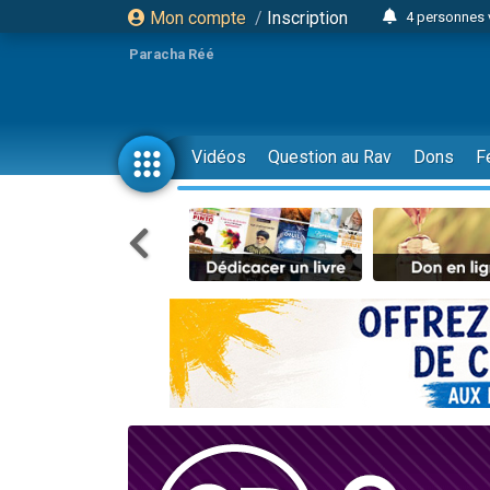
Mon compte
/
Inscription
4 personnes 
3 personnes 
Paracha Réé
Odaya vient 
3 personn
3 personn
Vidéos
Question au Rav
Dons
F
13 personnes
2 personnes 
30 perso
Il reste 
12 nouve
3 personnes 
2 personnes 
3 personnes 
2 nouvel
8 personn