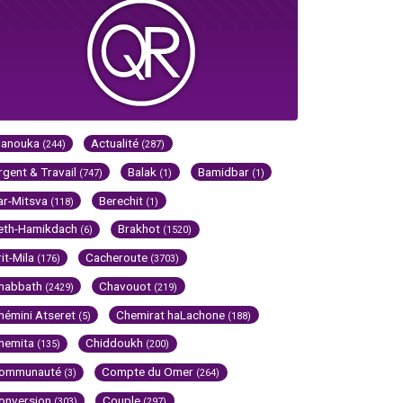
Hanouka
Actualité
(244)
(287)
rgent & Travail
Balak
Bamidbar
(747)
(1)
(1)
ar-Mitsva
Berechit
(118)
(1)
eth-Hamikdach
Brakhot
(6)
(1520)
rit-Mila
Cacheroute
(176)
(3703)
habbath
Chavouot
(2429)
(219)
hémini Atseret
Chemirat haLachone
(5)
(188)
hemita
Chiddoukh
(135)
(200)
ommunauté
Compte du Omer
(3)
(264)
onversion
Couple
(303)
(297)