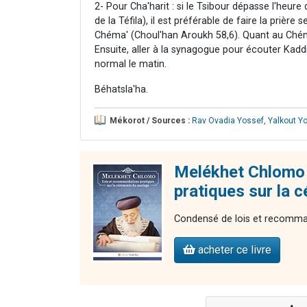
2- Pour Cha'harit : si le Tsibour dépasse l'heure
de la Téfila), il est préférable de faire la prière 
Chéma' (Choul'han Aroukh 58,6). Quant au Chéma',
Ensuite, aller à la synagogue pour écouter Kadd
normal le matin.
Béhatsla'ha.
Mékorot / Sources :
Rav Ovadia Yossef
,
Yalkout Y
Melékhet Chlomo 
pratiques sur la 
Condensé de lois et recomman
acheter ce livre