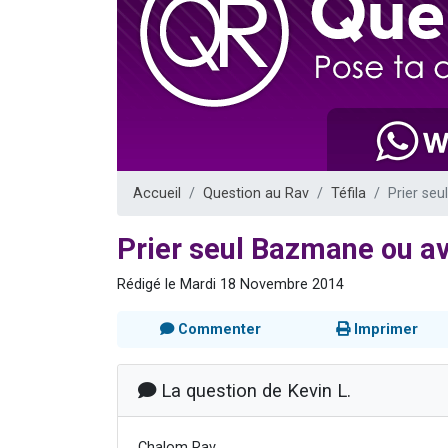
Nouvelle émis
61 personnes
Ariel vient 
Il reste 
Eva vient de
Accueil
Question au Rav
Téfila
Prier se
Prier seul Bazmane ou av
Rédigé le Mardi 18 Novembre 2014
Commenter
Imprimer
La question de Kevin L.
Chalom Rav,