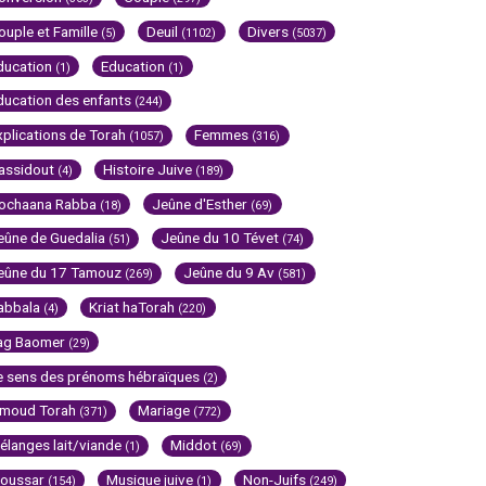
ouple et Famille
Deuil
Divers
(5)
(1102)
(5037)
ducation
Education
(1)
(1)
ducation des enfants
(244)
xplications de Torah
Femmes
(1057)
(316)
assidout
Histoire Juive
(4)
(189)
ochaana Rabba
Jeûne d'Esther
(18)
(69)
eûne de Guedalia
Jeûne du 10 Tévet
(51)
(74)
eûne du 17 Tamouz
Jeûne du 9 Av
(269)
(581)
abbala
Kriat haTorah
(4)
(220)
ag Baomer
(29)
e sens des prénoms hébraïques
(2)
imoud Torah
Mariage
(371)
(772)
élanges lait/viande
Middot
(1)
(69)
oussar
Musique juive
Non-Juifs
(154)
(1)
(249)