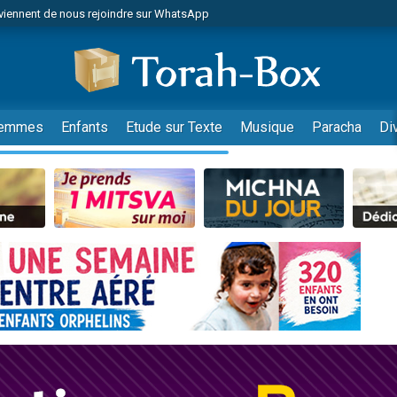
viennent de nous rejoindre sur WhatsApp
viennent de nous rejoindre sur WhatsApp
de donner son Maasser
es viennent de faire un don pour 5 jours de vacances aux Orphelins
es viennent de faire un don pour Diane, 80 ans, dans un appartement insalub
emmes
Enfants
Etude sur Texte
Musique
Paracha
Di
 viennent de demander une bénédiction
viennent de nous rejoindre sur WhatsApp
nnes viennent de faire un don pour Sauvez la jambe de Yohan
49 places pour étudier en groupe sur Zoom
lles musiques dans Torah-Box Music
viennent de nous rejoindre sur WhatsApp
viennent de nous rejoindre sur WhatsApp
viennent de nous rejoindre sur WhatsApp
les musiques dans Torah-Box Music
es viennent de faire un don pour Tsédaka : pauvres d'Israel