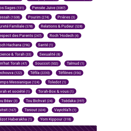
os Sages
Pensée Juive
(131)
(3087)
essah
Pourim
Prières
(1508)
(274)
(3)
ureté Familiale
Relations & Pudeur
(578)
(528)
espect des Parents
Roch 'Hodech
(247)
(4)
och Hachana
Santé
(296)
(1)
cience & Torah
Sexualité
(33)
(8)
im'hat Torah
Souccot
Talmud
(47)
(502)
(1)
echouva
Téfila
Téfilines
(122)
(2230)
(356)
emps Messianique
Toledot
(124)
(1)
orah et société
Torah-Box & vous
(1)
(1)
ou Béav
Tou Bichvat
Tsédaka
(3)
(24)
(397)
sitsit
Tsniout
Vayichla'h
(167)
(634)
(1)
ézot Haberakha
Yom Kippour
(1)
(318)