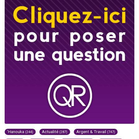
'Hanouka
Actualité
Argent & Travail
(244)
(287)
(747)