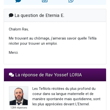
17 personnes viennent de demander une bénédiction
4 personnes viennent de nous rejoindre sur WhatsApp
La question de Eternia E.
Il reste 49 places pour étudier en groupe sur Zoom
Eva vient de donner son Maasser
Chalom Rav,
Eli vient de donner son Maasser
Me trouvant au chômage, j'aimerais savoir quelle Téfila
réciter pour trouver un emploi.
Merci.
La réponse de Rav Yossef LORIA
Les Tefilots récitées du plus profond du
coeur dans sa langue maternelle et de
manière spontanée mais quotidienne, sont
les plus appréciées devant L'Eternel.
1284 réponses