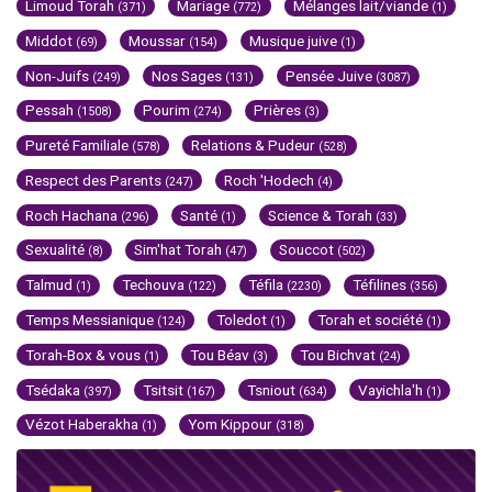
Limoud Torah
Mariage
Mélanges lait/viande
(371)
(772)
(1)
Middot
Moussar
Musique juive
(69)
(154)
(1)
Non-Juifs
Nos Sages
Pensée Juive
(249)
(131)
(3087)
Pessah
Pourim
Prières
(1508)
(274)
(3)
Pureté Familiale
Relations & Pudeur
(578)
(528)
Respect des Parents
Roch 'Hodech
(247)
(4)
Roch Hachana
Santé
Science & Torah
(296)
(1)
(33)
Sexualité
Sim'hat Torah
Souccot
(8)
(47)
(502)
Talmud
Techouva
Téfila
Téfilines
(1)
(122)
(2230)
(356)
Temps Messianique
Toledot
Torah et société
(124)
(1)
(1)
Torah-Box & vous
Tou Béav
Tou Bichvat
(1)
(3)
(24)
Tsédaka
Tsitsit
Tsniout
Vayichla'h
(397)
(167)
(634)
(1)
Vézot Haberakha
Yom Kippour
(1)
(318)