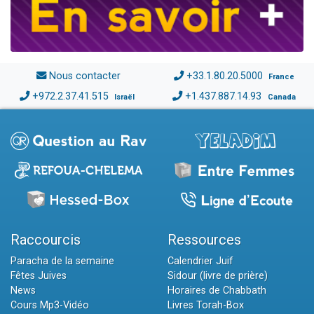
Nous contacter
+33.1.80.20.5000
France
+972.2.37.41.515
+1.437.887.14.93
Israël
Canada
Raccourcis
Ressources
Paracha de la semaine
Calendrier Juif
Fêtes Juives
Sidour (livre de prière)
News
Horaires de Chabbath
Cours Mp3-Vidéo
Livres Torah-Box