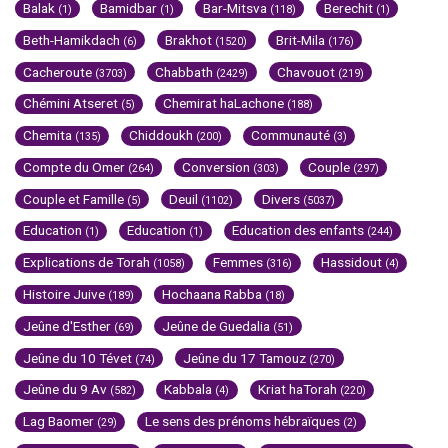
Balak
Bamidbar
Bar-Mitsva
Berechit
(1)
(1)
(118)
(1)
Beth-Hamikdach
Brakhot
Brit-Mila
(6)
(1520)
(176)
Cacheroute
Chabbath
Chavouot
(3703)
(2429)
(219)
Chémini Atseret
Chemirat haLachone
(5)
(188)
Chemita
Chiddoukh
Communauté
(135)
(200)
(3)
Compte du Omer
Conversion
Couple
(264)
(303)
(297)
Couple et Famille
Deuil
Divers
(5)
(1102)
(5037)
Education
Education
Education des enfants
(1)
(1)
(244)
Explications de Torah
Femmes
Hassidout
(1058)
(316)
(4)
Histoire Juive
Hochaana Rabba
(189)
(18)
Jeûne d'Esther
Jeûne de Guedalia
(69)
(51)
Jeûne du 10 Tévet
Jeûne du 17 Tamouz
(74)
(270)
Jeûne du 9 Av
Kabbala
Kriat haTorah
(582)
(4)
(220)
Lag Baomer
Le sens des prénoms hébraïques
(29)
(2)