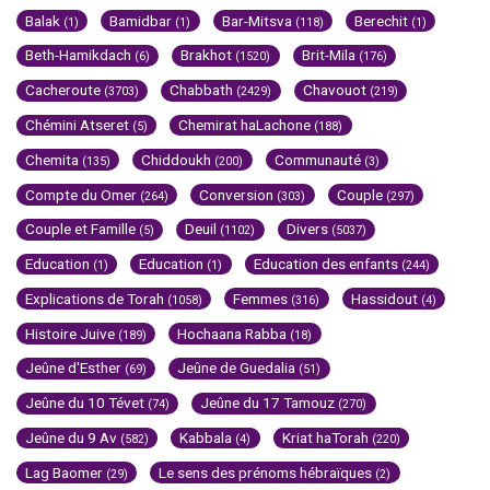
Balak
Bamidbar
Bar-Mitsva
Berechit
(1)
(1)
(118)
(1)
Beth-Hamikdach
Brakhot
Brit-Mila
(6)
(1520)
(176)
Cacheroute
Chabbath
Chavouot
(3703)
(2429)
(219)
Chémini Atseret
Chemirat haLachone
(5)
(188)
Chemita
Chiddoukh
Communauté
(135)
(200)
(3)
Compte du Omer
Conversion
Couple
(264)
(303)
(297)
Couple et Famille
Deuil
Divers
(5)
(1102)
(5037)
Education
Education
Education des enfants
(1)
(1)
(244)
Explications de Torah
Femmes
Hassidout
(1058)
(316)
(4)
Histoire Juive
Hochaana Rabba
(189)
(18)
Jeûne d'Esther
Jeûne de Guedalia
(69)
(51)
Jeûne du 10 Tévet
Jeûne du 17 Tamouz
(74)
(270)
Jeûne du 9 Av
Kabbala
Kriat haTorah
(582)
(4)
(220)
Lag Baomer
Le sens des prénoms hébraïques
(29)
(2)