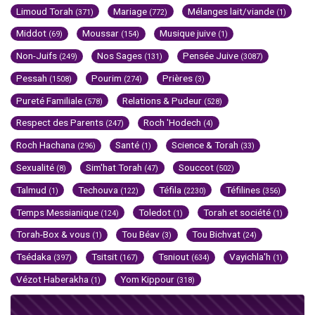
Limoud Torah
Mariage
Mélanges lait/viande
(371)
(772)
(1)
Middot
Moussar
Musique juive
(69)
(154)
(1)
Non-Juifs
Nos Sages
Pensée Juive
(249)
(131)
(3087)
Pessah
Pourim
Prières
(1508)
(274)
(3)
Pureté Familiale
Relations & Pudeur
(578)
(528)
Respect des Parents
Roch 'Hodech
(247)
(4)
Roch Hachana
Santé
Science & Torah
(296)
(1)
(33)
Sexualité
Sim'hat Torah
Souccot
(8)
(47)
(502)
Talmud
Techouva
Téfila
Téfilines
(1)
(122)
(2230)
(356)
Temps Messianique
Toledot
Torah et société
(124)
(1)
(1)
Torah-Box & vous
Tou Béav
Tou Bichvat
(1)
(3)
(24)
Tsédaka
Tsitsit
Tsniout
Vayichla'h
(397)
(167)
(634)
(1)
Vézot Haberakha
Yom Kippour
(1)
(318)