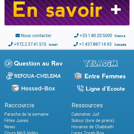
Nous contacter
+33.1.80.20.5000
France
+972.2.37.41.515
+1.437.887.14.93
Israël
Canada
Raccourcis
Ressources
Paracha de la semaine
Calendrier Juif
Fêtes Juives
Sidour (livre de prière)
News
Horaires de Chabbath
Cours Mp3-Vidéo
Livres Torah-Box