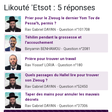
Il reste 49 places pour étudier en groupe sur Zoom
Likouté 'Etsot : 5 réponses
12 nouvelles musiques dans Torah-Box Music
Prier pour le Zivoug le dernier Yom Tov de
3 personnes viennent de nous rejoindre sur WhatsApp
Pessa'h, permis ?
2 personnes viennent de nous rejoindre sur WhatsApp
Rav Gabriel DAYAN - Question n°101708
2 personnes viennent de nous rejoindre sur WhatsApp
Téhilim pendant la grossesse et
l'accouchement
Binyamin BENHAMOU - Question n°2081
Prière pour trouver un travail
Rav Yossef LORIA - Question n°180
Quels passages du Hallel lire pour trouver
son Zivoug ?
Rav Gabriel DAYAN - Question n°52450
Taper des mains pour annuler les mauvais
décrets
Rav Gabriel DAYAN - Question n°37306