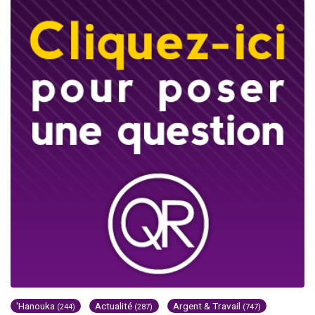
'Hanouka
Actualité
Argent & Travail
(244)
(287)
(747)