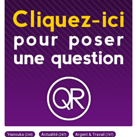
'Hanouka
Actualité
Argent & Travail
(244)
(287)
(747)