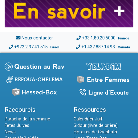
Nous contacter
+33.1.80.20.5000
France
+972.2.37.41.515
+1.437.887.14.93
Israël
Canada
Raccourcis
Ressources
Paracha de la semaine
Calendrier Juif
Fêtes Juives
Sidour (livre de prière)
News
Horaires de Chabbath