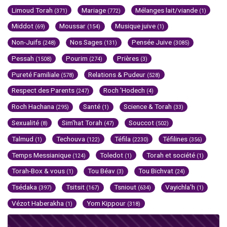
Limoud Torah
Mariage
Mélanges lait/viande
(371)
(772)
(1)
Middot
Moussar
Musique juive
(69)
(154)
(1)
Non-Juifs
Nos Sages
Pensée Juive
(248)
(131)
(3085)
Pessah
Pourim
Prières
(1508)
(274)
(3)
Pureté Familiale
Relations & Pudeur
(578)
(528)
Respect des Parents
Roch 'Hodech
(247)
(4)
Roch Hachana
Santé
Science & Torah
(295)
(1)
(33)
Sexualité
Sim'hat Torah
Souccot
(8)
(47)
(502)
Talmud
Techouva
Téfila
Téfilines
(1)
(122)
(2230)
(356)
Temps Messianique
Toledot
Torah et société
(124)
(1)
(1)
Torah-Box & vous
Tou Béav
Tou Bichvat
(1)
(3)
(24)
Tsédaka
Tsitsit
Tsniout
Vayichla'h
(397)
(167)
(634)
(1)
Vézot Haberakha
Yom Kippour
(1)
(318)