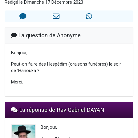
Rédigé le Dimanche 17 Décembre 2023
6 personnes viennent de faire un don pour 5 enfants déjà orphelins risquent de perdre leur maman
2 personnes viennent de faire un don pour Reloger Rivka, 6 enfants, victime de violences...
10 personnes viennent de demander une bénédiction
Il reste 49 places pour étudier en groupe sur Zoom
La question de Anonyme
3 personnes viennent de faire un don pour Diane, 80 ans, dans un appartement insalubre
Bonjour,
Peut-on faire des Hespédim (oraisons funèbres) le soir
de 'Hanouka ?
Merci.
La réponse de Rav Gabriel DAYAN
Bonjour,