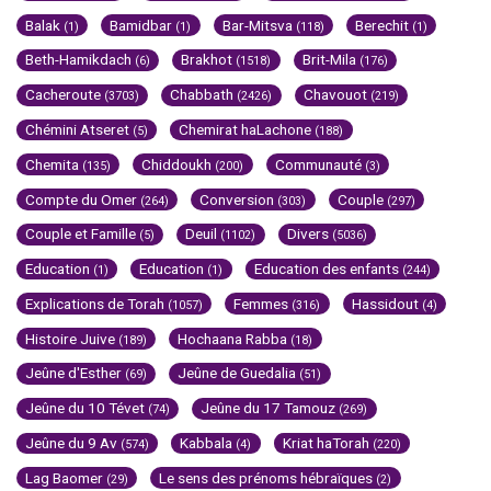
Balak
Bamidbar
Bar-Mitsva
Berechit
(1)
(1)
(118)
(1)
Beth-Hamikdach
Brakhot
Brit-Mila
(6)
(1518)
(176)
Cacheroute
Chabbath
Chavouot
(3703)
(2426)
(219)
Chémini Atseret
Chemirat haLachone
(5)
(188)
Chemita
Chiddoukh
Communauté
(135)
(200)
(3)
Compte du Omer
Conversion
Couple
(264)
(303)
(297)
Couple et Famille
Deuil
Divers
(5)
(1102)
(5036)
Education
Education
Education des enfants
(1)
(1)
(244)
Explications de Torah
Femmes
Hassidout
(1057)
(316)
(4)
Histoire Juive
Hochaana Rabba
(189)
(18)
Jeûne d'Esther
Jeûne de Guedalia
(69)
(51)
Jeûne du 10 Tévet
Jeûne du 17 Tamouz
(74)
(269)
Jeûne du 9 Av
Kabbala
Kriat haTorah
(574)
(4)
(220)
Lag Baomer
Le sens des prénoms hébraïques
(29)
(2)