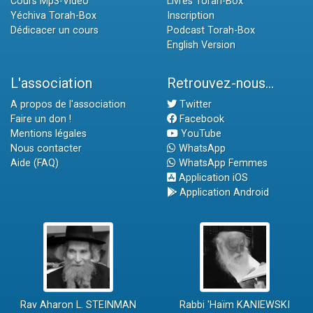
Cours Mp3-Vidéo
Livres Torah-Box
Yéchiva Torah-Box
Inscription
Dédicacer un cours
Podcast Torah-Box
English Version
L'association
Retrouvez-nous...
A propos de l'association
Twitter
Faire un don !
Facebook
Mentions légales
YouTube
Nous contacter
WhatsApp
Aide (FAQ)
WhatsApp Femmes
Application iOS
Application Android
Rav Aharon L. STEINMAN
Rabbi 'Haïm KANIEWSKI