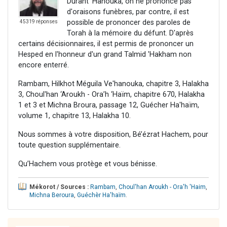
Durant 'Hanouka, on ne prononce pas
d'oraisons funèbres, par contre, il est
possible de prononcer des paroles de
45319 réponses
Torah à la mémoire du défunt. D'après
certains décisionnaires, il est permis de prononcer un
Hesped en l'honneur d'un grand Talmid 'Hakham non
encore enterré.
Rambam, Hilkhot Méguila Ve'hanouka, chapitre 3, Halakha
3, Choul'han ‘Aroukh - Ora’h ‘Haïm, chapitre 670, Halakha
1 et 3 et Michna Broura, passage 12, Guécher Ha'haïm,
volume 1, chapitre 13, Halakha 10.
Nous sommes à votre disposition, Bé’ézrat Hachem, pour
toute question supplémentaire.
Qu’Hachem vous protège et vous bénisse.
Mékorot / Sources :
Rambam
,
Choul'han Aroukh - Ora'h 'Haim
,
Michna Beroura
,
Guéchèr Ha'haïm
.