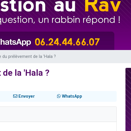
viennent de nous rejoindre sur WhatsApp
viennent de nous rejoindre sur WhatsApp
es viennent de faire un don pour 5 jours de vacances aux Orphelins
de donner son Maasser
es viennent de faire un don pour Tsédaka : pauvres d'Israel
e du prélèvement de la 'Hala ?
de la 'Hala ?
Envoyer
WhatsApp