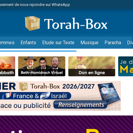
viennent de nous rejoindre sur WhatsApp
 viennent de demander une bénédiction
es viennent de faire un don pour Diane, 80 ans, dans un appartement insalub
49 places pour étudier en groupe sur Zoom
viennent de nous rejoindre sur WhatsApp
emmes
Enfants
Etude sur Texte
Musique
Paracha
Di
 viennent de demander une bénédiction
49 places pour étudier en groupe sur Zoom
viennent de nous rejoindre sur WhatsApp
viennent de nous rejoindre sur WhatsApp
es viennent de faire un don pour Reloger Rivka, 6 enfants, victime de violences
es viennent de faire un don pour 1 Journée de Vacances Pour les Enfants
viennent de nous rejoindre sur WhatsApp
 viennent de demander une bénédiction
49 places pour étudier en groupe sur Zoom
 donner son Maasser