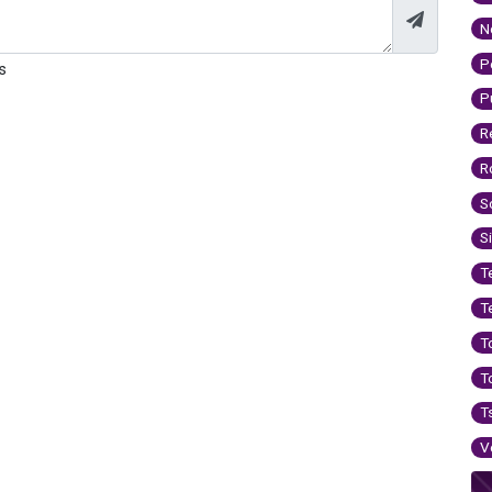
N
P
s
P
R
R
S
S
T
T
T
T
T
V