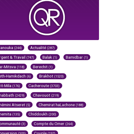
Hanouka
Actualité
(244)
(287)
rgent & Travail
Balak
Bamidbar
(747)
(1)
(1)
ar-Mitsva
Berechit
(118)
(1)
eth-Hamikdach
Brakhot
(6)
(1520)
rit-Mila
Cacheroute
(176)
(3703)
habbath
Chavouot
(2429)
(219)
hémini Atseret
Chemirat haLachone
(5)
(188)
hemita
Chiddoukh
(135)
(200)
ommunauté
Compte du Omer
(3)
(264)
onversion
Couple
(303)
(297)