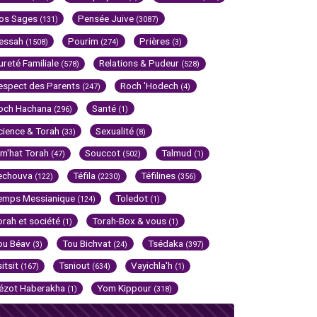
os Sages
Pensée Juive
(131)
(3087)
essah
Pourim
Prières
(1508)
(274)
(3)
ureté Familiale
Relations & Pudeur
(578)
(528)
espect des Parents
Roch 'Hodech
(247)
(4)
och Hachana
Santé
(296)
(1)
cience & Torah
Sexualité
(33)
(8)
im'hat Torah
Souccot
Talmud
(47)
(502)
(1)
echouva
Téfila
Téfilines
(122)
(2230)
(356)
emps Messianique
Toledot
(124)
(1)
orah et société
Torah-Box & vous
(1)
(1)
ou Béav
Tou Bichvat
Tsédaka
(3)
(24)
(397)
sitsit
Tsniout
Vayichla'h
(167)
(634)
(1)
ézot Haberakha
Yom Kippour
(1)
(318)