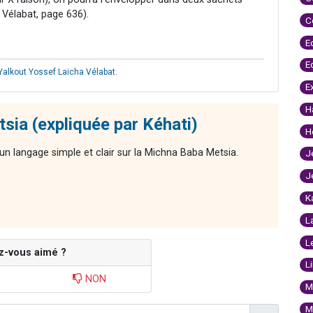
a Vélabat, page 636).
C
E
E
Yalkout Yossef Laicha Vélabat
.
E
H
sia (expliquée par Kéhati)
H
n langage simple et clair sur la Michna Baba Metsia.
J
J
K
L
L
z-vous aimé ?
L
NON
M
M