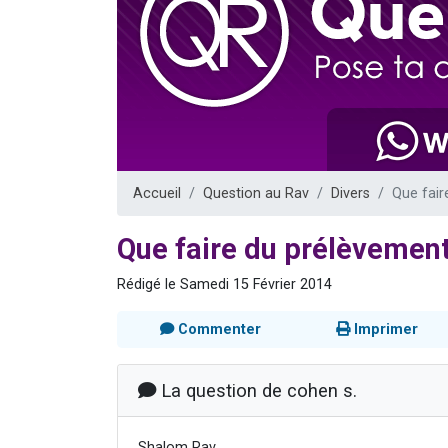
4 personnes 
3 personnes 
3 personn
Odaya vient 
2 personn
Accueil
Question au Rav
Divers
Que fair
Que faire du prélèvement 
Rédigé le Samedi 15 Février 2014
Commenter
Imprimer
La question de cohen s.
Shalom Rav.