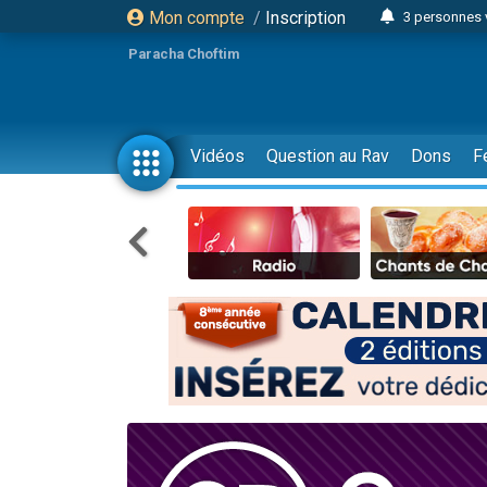
Mon compte
/
Inscription
3 personnes 
11 personnes
Paracha Choftim
3 personn
Il reste 
2 personnes 
Vidéos
Question au Rav
Dons
F
29 personnes
Il reste 
2 personnes 
6 personnes 
4 personn
2 personn
4 personnes 
17 personnes
Il reste 
Eva vient de