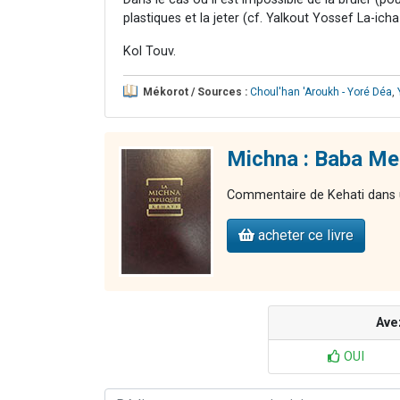
plastiques et la jeter (cf. Yalkout Yossef La-ich
Kol Touv.
Mékorot / Sources :
Choul'han 'Aroukh - Yoré Déa
,
Michna : Baba Met
Commentaire de Kehati dans u
acheter ce livre
Ave
OUI