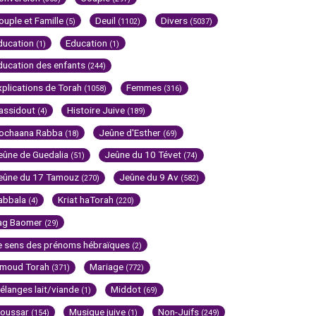
ouple et Famille
Deuil
Divers
(5)
(1102)
(5037)
ducation
Education
(1)
(1)
ducation des enfants
(244)
xplications de Torah
Femmes
(1058)
(316)
assidout
Histoire Juive
(4)
(189)
ochaana Rabba
Jeûne d'Esther
(18)
(69)
eûne de Guedalia
Jeûne du 10 Tévet
(51)
(74)
eûne du 17 Tamouz
Jeûne du 9 Av
(270)
(582)
abbala
Kriat haTorah
(4)
(220)
ag Baomer
(29)
e sens des prénoms hébraïques
(2)
imoud Torah
Mariage
(371)
(772)
élanges lait/viande
Middot
(1)
(69)
oussar
Musique juive
Non-Juifs
(154)
(1)
(249)