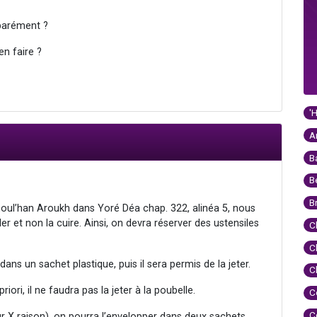
éparément ?
en faire ?
'
A
B
B
B
Choul’han Aroukh dans Yoré Déa chap. 322, alinéa 5, nous
r et non la cuire. Ainsi, on devra réserver des ustensiles
C
C
dans un sachet plastique, puis il sera permis de la jeter.
C
priori, il ne faudra pas la jeter à la poubelle.
C
C
our X raison), on pourra l’envelopper dans deux sachets