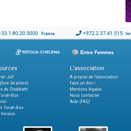
+33.1.80.20.5000
+972.2.37.41.515
France
Is
ources
L'association
ier Juif
A propos de l'association
(livre de prière)
Faire un don !
es de Chabbath
Mentions légales
 Torah-Box
Nous contacter
tion
Aide (FAQ)
t Torah-Box
 Version