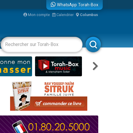
WhatsApp Torah-Box
Mon compte
Calendrier
Columbus
re
vertissements
Livres
Rabbanim
...