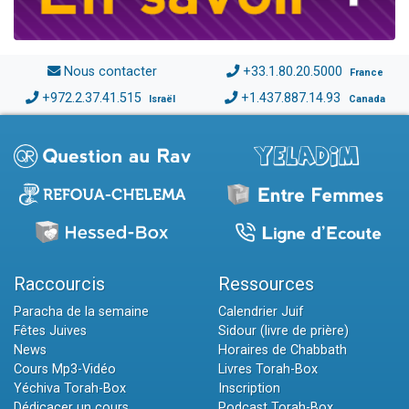
Nous contacter
+33.1.80.20.5000
France
+972.2.37.41.515
+1.437.887.14.93
Israël
Canada
Raccourcis
Ressources
Paracha de la semaine
Calendrier Juif
Fêtes Juives
Sidour (livre de prière)
News
Horaires de Chabbath
Cours Mp3-Vidéo
Livres Torah-Box
Yéchiva Torah-Box
Inscription
Dédicacer un cours
Podcast Torah-Box