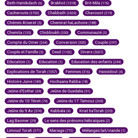
Beth-Hamikdach
Brakhot
Brit-Mila
(6)
(1518)
(176)
Cacheroute
Chabbath
Chavouot
(3703)
(2426)
(219)
Chémini Atseret
Chemirat haLachone
(5)
(188)
Chemita
Chiddoukh
Communauté
(135)
(200)
(3)
Compte du Omer
Conversion
Couple
(264)
(303)
(297)
Couple et Famille
Deuil
Divers
(5)
(1102)
(5037)
Education
Education
Education des enfants
(1)
(1)
(244)
Explications de Torah
Femmes
Hassidout
(1057)
(316)
(4)
Histoire Juive
Hochaana Rabba
(189)
(18)
Jeûne d'Esther
Jeûne de Guedalia
(69)
(51)
Jeûne du 10 Tévet
Jeûne du 17 Tamouz
(74)
(269)
Jeûne du 9 Av
Kabbala
Kriat haTorah
(574)
(4)
(220)
Lag Baomer
Le sens des prénoms hébraïques
(29)
(2)
Limoud Torah
Mariage
Mélanges lait/viande
(371)
(772)
(1)