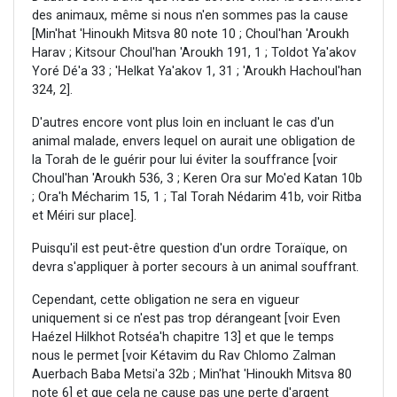
des animaux, même si nous n'en sommes pas la cause
[Min'hat 'Hinoukh Mitsva 80 note 10 ; Choul'han 'Aroukh
Harav ; Kitsour Choul'han 'Aroukh 191, 1 ; Toldot Ya'akov
Yoré Dé'a 33 ; 'Helkat Ya'akov 1, 31 ; 'Aroukh Hachoul'han
324, 2].
D'autres encore vont plus loin en incluant le cas d'un
animal malade, envers lequel on aurait une obligation de
la Torah de le guérir pour lui éviter la souffrance [voir
Choul'han 'Aroukh 536, 3 ; Keren Ora sur Mo'ed Katan 10b
; Ora'h Mécharim 15, 1 ; Tal Torah Nédarim 41b, voir Ritba
et Méiri sur place].
Puisqu'il est peut-être question d'un ordre Toraïque, on
devra s'appliquer à porter secours à un animal souffrant.
Cependant, cette obligation ne sera en vigueur
uniquement si ce n'est pas trop dérangeant [voir Even
Haézel Hilkhot Rotséa'h chapitre 13] et que le temps
nous le permet [voir Kétavim du Rav Chlomo Zalman
Auerbach Baba Metsi'a 32b ; Min'hat 'Hinoukh Mitsva 80
note 6] et que cela ne cause pas une perte d'argent