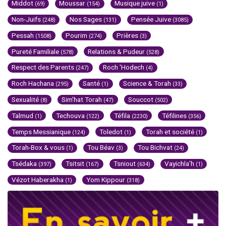
Middot
Moussar
Musique juive
(69)
(154)
(1)
Non-Juifs
Nos Sages
Pensée Juive
(248)
(131)
(3085)
Pessah
Pourim
Prières
(1508)
(274)
(3)
Pureté Familiale
Relations & Pudeur
(578)
(528)
Respect des Parents
Roch 'Hodech
(247)
(4)
Roch Hachana
Santé
Science & Torah
(295)
(1)
(33)
Sexualité
Sim'hat Torah
Souccot
(8)
(47)
(502)
Talmud
Techouva
Téfila
Téfilines
(1)
(122)
(2230)
(356)
Temps Messianique
Toledot
Torah et société
(124)
(1)
(1)
Torah-Box & vous
Tou Béav
Tou Bichvat
(1)
(3)
(24)
Tsédaka
Tsitsit
Tsniout
Vayichla'h
(397)
(167)
(634)
(1)
Vézot Haberakha
Yom Kippour
(1)
(318)