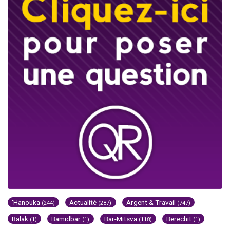
'Hanouka
Actualité
Argent & Travail
(244)
(287)
(747)
Balak
Bamidbar
Bar-Mitsva
Berechit
(1)
(1)
(118)
(1)