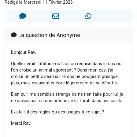
Rédigé le Mercredi 11 Février 2026
Ariel vient de donner son Maasser
Il reste 49 places pour étudier en groupe sur Zoom
Nathaniel vient de donner son Maasser
6 personnes viennent de faire un don pour 5 enfants déjà orphelins risquent de perdre leur maman
La question de Anonyme
3 personnes viennent de nous rejoindre sur WhatsApp
Bonjour Rav,
Quelle serait l'attitude ou l'action requise dans le cas où
l'on croise un animal agonisant ? Dans mon cas, j'ai
croisé un petit oiseau sur le dos ne bougeant presque
plus, mais essayant encore légèrement de se débattre.
Bien qu'il me semblait étrange de ne rien faire pour lui, je
ne savais pas ce que préconise la Torah dans ces cas-là.
Existe-t-il des règles ou des usages à ce sujet ?
Merci Rav.