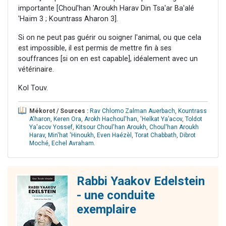
importante [Choul'han 'Aroukh Harav Din Tsa'ar Ba'alé
'Haïm 3 ; Kountrass Aharon 3].
Si on ne peut pas guérir ou soigner l'animal, ou que cela
est impossible, il est permis de mettre fin à ses
souffrances [si on en est capable], idéalement avec un
vétérinaire.
Kol Touv.
Mékorot / Sources :
Rav Chlomo Zalman Auerbach
,
Kountrass
A'haron
,
Keren Ora
,
Arokh Hachoul'han
,
'Helkat Ya’acov
,
Toldot
Ya'acov Yossef
,
Kitsour Choul'han Aroukh
,
Choul'han Aroukh
Harav
,
Min'hat 'Hinoukh
,
Even Haézèl
,
Torat Chabbath
,
Dibrot
Moché
,
Echel Avraham
.
Rabbi Yaakov Edelstein
- une conduite
exemplaire