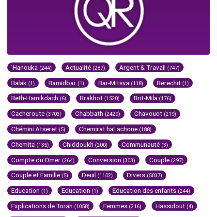
'Hanouka
Actualité
Argent & Travail
(244)
(287)
(747)
Balak
Bamidbar
Bar-Mitsva
Berechit
(1)
(1)
(118)
(1)
Beth-Hamikdach
Brakhot
Brit-Mila
(6)
(1520)
(176)
Cacheroute
Chabbath
Chavouot
(3703)
(2429)
(219)
Chémini Atseret
Chemirat haLachone
(5)
(188)
Chemita
Chiddoukh
Communauté
(135)
(200)
(3)
Compte du Omer
Conversion
Couple
(264)
(303)
(297)
Couple et Famille
Deuil
Divers
(5)
(1102)
(5037)
Education
Education
Education des enfants
(1)
(1)
(244)
Explications de Torah
Femmes
Hassidout
(1058)
(316)
(4)