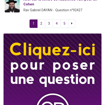
Cohen
Rav Gabriel DAYAN - Question n°92427
1
2
3
4
5