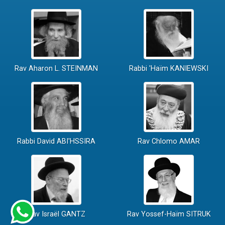
Rav Aharon L. STEINMAN
Rabbi 'Haïm KANIEWSKI
Rabbi David ABI'HSSIRA
Rav Chlomo AMAR
Rav Israël GANTZ
Rav Yossef-Haïm SITRUK