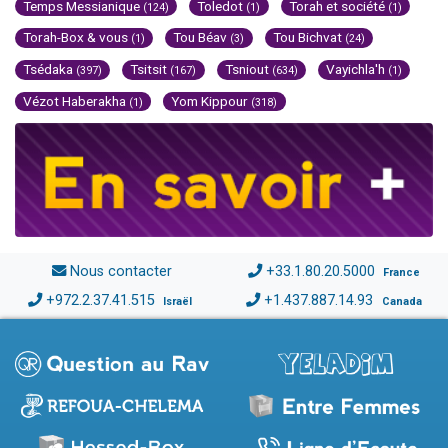
Temps Messianique
Toledot
Torah et société
(124)
(1)
(1)
Torah-Box & vous
Tou Béav
Tou Bichvat
(1)
(3)
(24)
Tsédaka
Tsitsit
Tsniout
Vayichla'h
(397)
(167)
(634)
(1)
Vézot Haberakha
Yom Kippour
(1)
(318)
Nous contacter
+33.1.80.20.5000
France
+972.2.37.41.515
+1.437.887.14.93
Israël
Canada