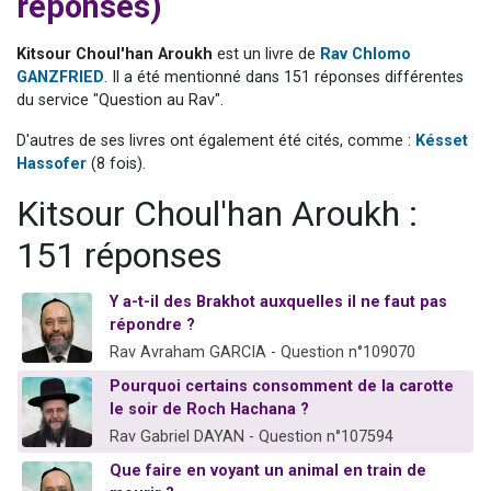
réponses)
3 personnes viennent de nous rejoindre sur WhatsApp
3 personnes viennent de faire un don pour 5 jours de vacances aux Orphelins
Kitsour Choul'han Aroukh
est un livre de
Rav Chlomo
GANZFRIED
. Il a été mentionné dans 151 réponses différentes
Odaya vient de donner son Maasser
du service "Question au Rav".
13 personnes viennent de demander une bénédiction
D'autres de ses livres ont également été cités, comme :
Késset
3 personnes viennent de nous rejoindre sur WhatsApp
Hassofer
(8 fois).
Kitsour Choul'han Aroukh :
151 réponses
Y a-t-il des Brakhot auxquelles il ne faut pas
répondre ?
Rav Avraham GARCIA - Question n°109070
Pourquoi certains consomment de la carotte
le soir de Roch Hachana ?
Rav Gabriel DAYAN - Question n°107594
Que faire en voyant un animal en train de