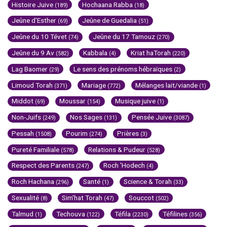
Histoire Juive
Hochaana Rabba
(189)
(18)
Jeûne d'Esther
Jeûne de Guedalia
(69)
(51)
Jeûne du 10 Tévet
Jeûne du 17 Tamouz
(74)
(270)
Jeûne du 9 Av
Kabbala
Kriat haTorah
(582)
(4)
(220)
Lag Baomer
Le sens des prénoms hébraïques
(29)
(2)
Limoud Torah
Mariage
Mélanges lait/viande
(371)
(772)
(1)
Middot
Moussar
Musique juive
(69)
(154)
(1)
Non-Juifs
Nos Sages
Pensée Juive
(249)
(131)
(3087)
Pessah
Pourim
Prières
(1508)
(274)
(3)
Pureté Familiale
Relations & Pudeur
(578)
(528)
Respect des Parents
Roch 'Hodech
(247)
(4)
Roch Hachana
Santé
Science & Torah
(296)
(1)
(33)
Sexualité
Sim'hat Torah
Souccot
(8)
(47)
(502)
Talmud
Techouva
Téfila
Téfilines
(1)
(122)
(2230)
(356)