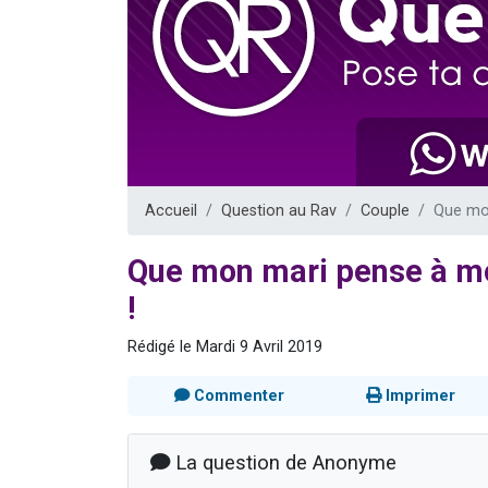
Il reste 
12 nouve
3 personnes 
2 personnes 
2 personnes 
Accueil
Question au Rav
Couple
Que mon
Que mon mari pense à moi
!
Rédigé le Mardi 9 Avril 2019
Commenter
Imprimer
La question de Anonyme