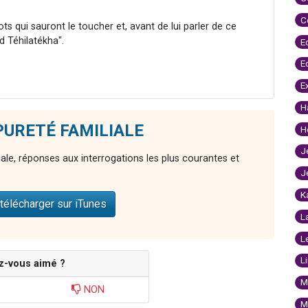
C
ots qui sauront le toucher et, avant de lui parler de ce
d Téhilatékha".
E
E
E
H
e PURETÉ FAMILIALE
H
J
iale, réponses aux interrogations les plus courantes et
J
K
télécharger sur iTunes
L
L
L
z-vous aimé ?
M
NON
M