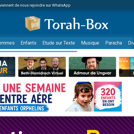
viennent de nous rejoindre sur WhatsApp
es viennent de faire un don pour Reloger Rivka, 6 enfants, victime de violences
es viennent de faire un don pour 1 Journée de Vacances Pour les Enfants
 viennent de demander une bénédiction
viennent de nous rejoindre sur WhatsApp
emmes
Enfants
Etude sur Texte
Musique
Paracha
Di
49 places pour étudier en groupe sur Zoom
nes viennent de faire un don pour Diane, 80 ans, dans un appartement insalu
 donner son Maasser
viennent de nous rejoindre sur WhatsApp
viennent de nous rejoindre sur WhatsApp
es viennent de faire un don pour 5 jours de vacances aux Orphelins
de donner son Maasser
 viennent de demander une bénédiction
viennent de nous rejoindre sur WhatsApp
nnes viennent de faire un don pour Sauvez la jambe de Yohan