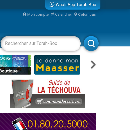
WhatsApp Torah-Box
...
Mon compte
Calendrier
Columbus
vertissements
Livres
Rabbanim
bre