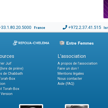
+33.1.80.20.5000
+972.2.37.41.515
France
Is
ources
L'association
ier Juif
A propos de l'association
(livre de prière)
Faire un don !
es de Chabbath
Mentions légales
 Torah-Box
Nous contacter
tion
Aide (FAQ)
t Torah-Box
 Version