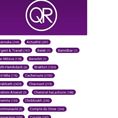
Hanouka
Actualité
(244)
(287)
rgent & Travail
Balak
Bamidbar
(747)
(1)
(1)
ar-Mitsva
Berechit
(118)
(1)
eth-Hamikdach
Brakhot
(6)
(1520)
rit-Mila
Cacheroute
(176)
(3703)
habbath
Chavouot
(2429)
(219)
hémini Atseret
Chemirat haLachone
(5)
(188)
hemita
Chiddoukh
(135)
(200)
ommunauté
Compte du Omer
(3)
(264)
onversion
Couple
(303)
(297)