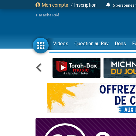
Mon compte
/
Inscription
6 personnes 
4 personn
Paracha Réé
2 personn
17 personnes
4 personnes 
Vidéos
Question au Rav
Dons
F
Il reste 
23 person
Eva vient de
4 personnes 
3 personnes 
3 personn
Odaya vient 
13 personnes
2 personnes 
30 perso