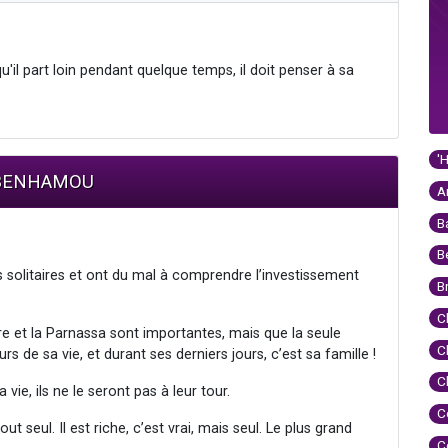
l part loin pendant quelque temps, il doit penser à sa
'
m BENHAMOU
A
B
B
 solitaires et ont du mal à comprendre l’investissement
B
C
ère et la Parnassa sont importantes, mais que la seule
C
de sa vie, et durant ses derniers jours, c’est sa famille !
C
vie, ils ne le seront pas à leur tour.
C
tout seul. Il est riche, c’est vrai, mais seul. Le plus grand
C