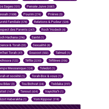
os Sages
Pensée Juive
(131)
(3087)
essah
Pourim
Prières
(1508)
(274)
(3)
ureté Familiale
Relations & Pudeur
(578)
(528)
espect des Parents
Roch 'Hodech
(247)
(4)
och Hachana
Santé
(296)
(1)
cience & Torah
Sexualité
(33)
(8)
im'hat Torah
Souccot
Talmud
(47)
(502)
(1)
echouva
Téfila
Téfilines
(122)
(2230)
(356)
emps Messianique
Toledot
(124)
(1)
orah et société
Torah-Box & vous
(1)
(1)
ou Béav
Tou Bichvat
Tsédaka
(3)
(24)
(397)
sitsit
Tsniout
Vayichla'h
(167)
(634)
(1)
ézot Haberakha
Yom Kippour
(1)
(318)