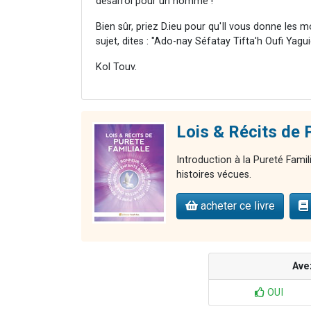
désarroi pour un homme !
Bien sûr, priez D.ieu pour qu'Il vous donne les m
sujet, dites : "Ado-nay Séfatay Tifta'h Oufi Yagui
Kol Touv.
Lois & Récits d
Introduction à la Pureté Famil
histoires vécues.
acheter ce livre
Ave
OUI