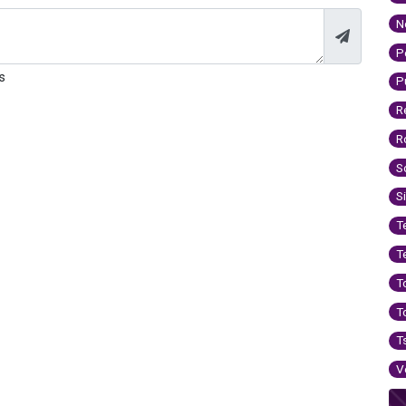
N
P
s
P
R
R
S
S
T
T
T
T
T
V