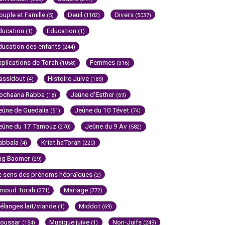
ouple et Famille
Deuil
Divers
(5)
(1102)
(5037)
ducation
Education
(1)
(1)
ducation des enfants
(244)
xplications de Torah
Femmes
(1058)
(316)
assidout
Histoire Juive
(4)
(189)
ochaana Rabba
Jeûne d'Esther
(18)
(69)
eûne de Guedalia
Jeûne du 10 Tévet
(51)
(74)
eûne du 17 Tamouz
Jeûne du 9 Av
(270)
(582)
abbala
Kriat haTorah
(4)
(220)
ag Baomer
(29)
e sens des prénoms hébraïques
(2)
imoud Torah
Mariage
(371)
(772)
élanges lait/viande
Middot
(1)
(69)
oussar
Musique juive
Non-Juifs
(154)
(1)
(249)