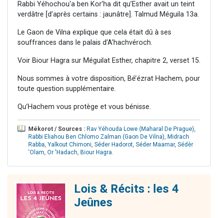
Rabbi Yéhochou'a ben Kor’ha dit qu’Esther avait un teint
verdâtre [d’après certains : jaunâtre]. Talmud Méguila 13a.
Le Gaon de Vilna explique que cela était dû à ses
souffrances dans le palais d’A’hachvéroch.
Voir Biour Hagra sur Méguilat Esther, chapitre 2, verset 15.
Nous sommes à votre disposition, Bé’ézrat Hachem, pour
toute question supplémentaire.
Qu’Hachem vous protège et vous bénisse.
Mékorot / Sources :
Rav Yéhouda Lowe (Maharal De Prague)
,
Rabbi Eliahou Ben Chlomo Zalman (Gaon De Vilna)
,
Midrach
Rabba
,
Yalkout Chimoni
,
Séder Hadorot
,
Séder Maamar
,
Sédèr
'Olam
,
Or 'Hadach
,
Biour Hagra
.
Lois & Récits : les 4
Jeûnes