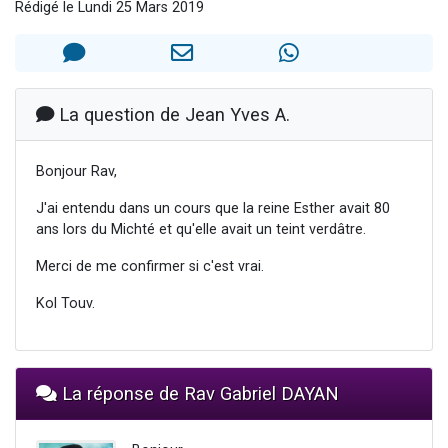
Rédigé le Lundi 25 Mars 2019
17 personnes viennent de demander une bénédiction
4 personnes viennent de nous rejoindre sur WhatsApp
Il reste 49 places pour étudier en groupe sur Zoom
Eva vient de donner son Maasser
La question de Jean Yves A.
Eli vient de donner son Maasser
Bonjour Rav,
J'ai entendu dans un cours que la reine Esther avait 80
ans lors du Michté et qu'elle avait un teint verdâtre.
Merci de me confirmer si c'est vrai.
Kol Touv.
La réponse de Rav Gabriel DAYAN