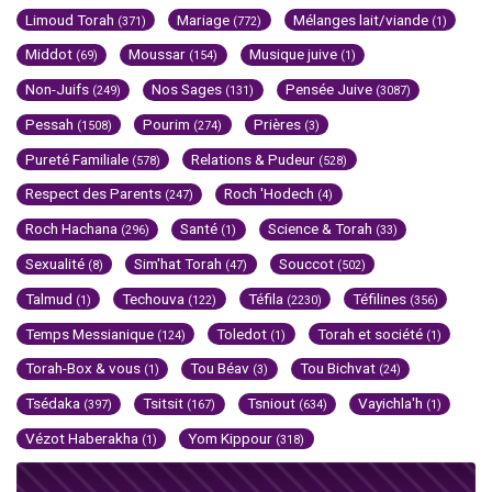
Limoud Torah
Mariage
Mélanges lait/viande
(371)
(772)
(1)
Middot
Moussar
Musique juive
(69)
(154)
(1)
Non-Juifs
Nos Sages
Pensée Juive
(249)
(131)
(3087)
Pessah
Pourim
Prières
(1508)
(274)
(3)
Pureté Familiale
Relations & Pudeur
(578)
(528)
Respect des Parents
Roch 'Hodech
(247)
(4)
Roch Hachana
Santé
Science & Torah
(296)
(1)
(33)
Sexualité
Sim'hat Torah
Souccot
(8)
(47)
(502)
Talmud
Techouva
Téfila
Téfilines
(1)
(122)
(2230)
(356)
Temps Messianique
Toledot
Torah et société
(124)
(1)
(1)
Torah-Box & vous
Tou Béav
Tou Bichvat
(1)
(3)
(24)
Tsédaka
Tsitsit
Tsniout
Vayichla'h
(397)
(167)
(634)
(1)
Vézot Haberakha
Yom Kippour
(1)
(318)