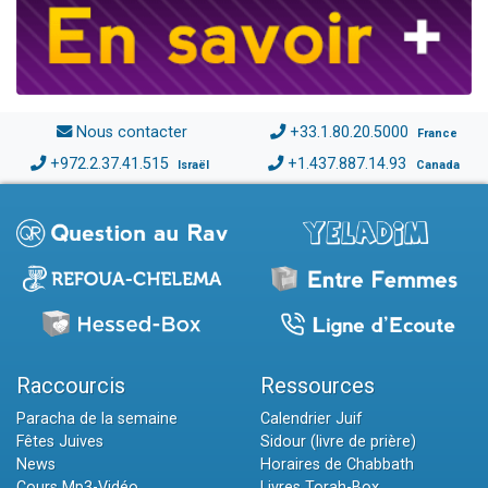
Nous contacter
+33.1.80.20.5000
France
+972.2.37.41.515
+1.437.887.14.93
Israël
Canada
Raccourcis
Ressources
Paracha de la semaine
Calendrier Juif
Fêtes Juives
Sidour (livre de prière)
News
Horaires de Chabbath
Cours Mp3-Vidéo
Livres Torah-Box