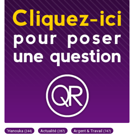
'Hanouka
Actualité
Argent & Travail
(244)
(287)
(747)