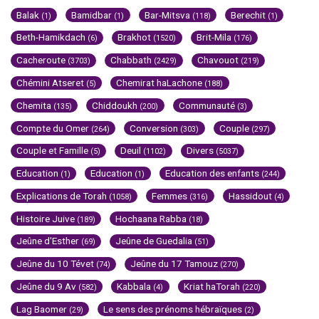
Balak
Bamidbar
Bar-Mitsva
Berechit
(1)
(1)
(118)
(1)
Beth-Hamikdach
Brakhot
Brit-Mila
(6)
(1520)
(176)
Cacheroute
Chabbath
Chavouot
(3703)
(2429)
(219)
Chémini Atseret
Chemirat haLachone
(5)
(188)
Chemita
Chiddoukh
Communauté
(135)
(200)
(3)
Compte du Omer
Conversion
Couple
(264)
(303)
(297)
Couple et Famille
Deuil
Divers
(5)
(1102)
(5037)
Education
Education
Education des enfants
(1)
(1)
(244)
Explications de Torah
Femmes
Hassidout
(1058)
(316)
(4)
Histoire Juive
Hochaana Rabba
(189)
(18)
Jeûne d'Esther
Jeûne de Guedalia
(69)
(51)
Jeûne du 10 Tévet
Jeûne du 17 Tamouz
(74)
(270)
Jeûne du 9 Av
Kabbala
Kriat haTorah
(582)
(4)
(220)
Lag Baomer
Le sens des prénoms hébraïques
(29)
(2)