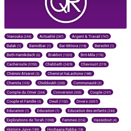
'Hanouka
Actualité
Argent & Travail
(244)
(287)
(747)
Balak
Bamidbar
Bar-Mitsva
Berechit
(1)
(1)
(118)
(1)
Beth-Hamikdach
Brakhot
Brit-Mila
(6)
(1520)
(176)
Cacheroute
Chabbath
Chavouot
(3703)
(2429)
(219)
Chémini Atseret
Chemirat haLachone
(5)
(188)
Chemita
Chiddoukh
Communauté
(135)
(200)
(3)
Compte du Omer
Conversion
Couple
(264)
(303)
(297)
Couple et Famille
Deuil
Divers
(5)
(1102)
(5037)
Education
Education
Education des enfants
(1)
(1)
(244)
Explications de Torah
Femmes
Hassidout
(1058)
(316)
(4)
Histoire Juive
Hochaana Rabba
(189)
(18)