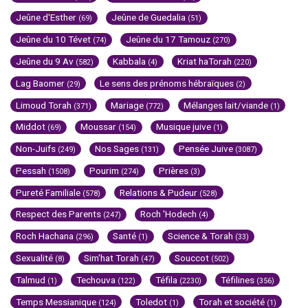
Jeûne d'Esther
Jeûne de Guedalia
(69)
(51)
Jeûne du 10 Tévet
Jeûne du 17 Tamouz
(74)
(270)
Jeûne du 9 Av
Kabbala
Kriat haTorah
(582)
(4)
(220)
Lag Baomer
Le sens des prénoms hébraïques
(29)
(2)
Limoud Torah
Mariage
Mélanges lait/viande
(371)
(772)
(1)
Middot
Moussar
Musique juive
(69)
(154)
(1)
Non-Juifs
Nos Sages
Pensée Juive
(249)
(131)
(3087)
Pessah
Pourim
Prières
(1508)
(274)
(3)
Pureté Familiale
Relations & Pudeur
(578)
(528)
Respect des Parents
Roch 'Hodech
(247)
(4)
Roch Hachana
Santé
Science & Torah
(296)
(1)
(33)
Sexualité
Sim'hat Torah
Souccot
(8)
(47)
(502)
Talmud
Techouva
Téfila
Téfilines
(1)
(122)
(2230)
(356)
Temps Messianique
Toledot
Torah et société
(124)
(1)
(1)