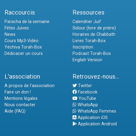
Raccourcis
Ressources
Paracha de la semaine
Calendrier Juif
Fêtes Juives
Sidour (livre de prière)
News
Horaires de Chabbath
Cours Mp3-Vidéo
Livres Torah-Box
Yéchiva Torah-Box
Inscription
Dédicacer un cours
Podcast Torah-Box
English Version
L'association
Retrouvez-nous...
A propos de l'association
Twitter
Faire un don !
Facebook
Mentions légales
YouTube
Nous contacter
WhatsApp
Aide (FAQ)
WhatsApp Femmes
Application iOS
Application Android