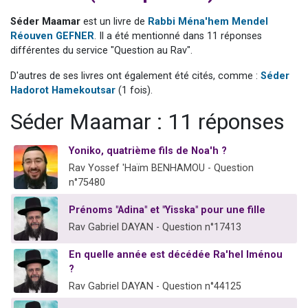
Il reste 49 places pour étudier en groupe sur Zoom
Séder Maamar
est un livre de
Rabbi Ména'hem Mendel
12 nouvelles musiques dans Torah-Box Music
Réouven GEFNER
. Il a été mentionné dans 11 réponses
différentes du service "Question au Rav".
3 personnes viennent de nous rejoindre sur WhatsApp
2 personnes viennent de nous rejoindre sur WhatsApp
D'autres de ses livres ont également été cités, comme :
Séder
Hadorot Hamekoutsar
(1 fois).
2 personnes viennent de nous rejoindre sur WhatsApp
Séder Maamar : 11 réponses
Yoniko, quatrième fils de Noa'h ?
Rav Yossef 'Haïm BENHAMOU - Question
n°75480
Prénoms "Adina" et "Yisska" pour une fille
Rav Gabriel DAYAN - Question n°17413
En quelle année est décédée Ra'hel Iménou
?
Rav Gabriel DAYAN - Question n°44125