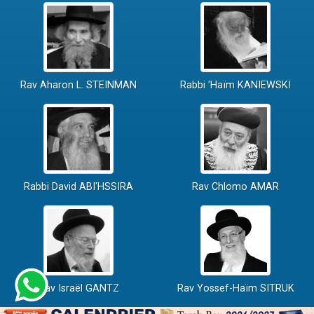
Rav Aharon L. STEINMAN
Rabbi 'Haïm KANIEWSKI
Rabbi David ABI'HSSIRA
Rav Chlomo AMAR
Rav Israël GANTZ
Rav Yossef-Haïm SITRUK