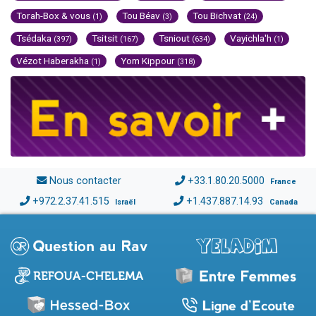
Torah-Box & vous
Tou Béav
Tou Bichvat
(1)
(3)
(24)
Tsédaka
Tsitsit
Tsniout
Vayichla'h
(397)
(167)
(634)
(1)
Vézot Haberakha
Yom Kippour
(1)
(318)
Nous contacter
+33.1.80.20.5000
France
+972.2.37.41.515
+1.437.887.14.93
Israël
Canada